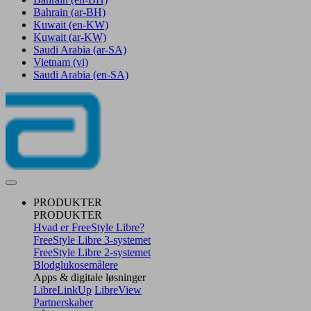
Bahrain
(ar-BH)
Kuwait
(en-KW)
Kuwait
(ar-KW)
Saudi Arabia
(ar-SA)
Vietnam
(vi)
Saudi Arabia
(en-SA)
PRODUKTER
PRODUKTER
Hvad er FreeStyle Libre?
FreeStyle Libre 3-systemet
FreeStyle Libre 2-systemet
Blodglukosemålere
Apps & digitale løsninger
LibreLinkUp
LibreView
Partnerskaber