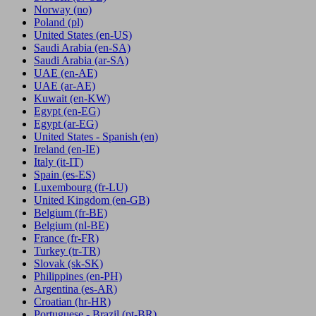
Norway
(no)
Poland
(pl)
United States
(en-US)
Saudi Arabia
(en-SA)
Saudi Arabia
(ar-SA)
UAE
(en-AE)
UAE
(ar-AE)
Kuwait
(en-KW)
Egypt
(en-EG)
Egypt
(ar-EG)
United States - Spanish
(en)
Ireland
(en-IE)
Italy
(it-IT)
Spain
(es-ES)
Luxembourg
(fr-LU)
United Kingdom
(en-GB)
Belgium
(fr-BE)
Belgium
(nl-BE)
France
(fr-FR)
Turkey
(tr-TR)
Slovak
(sk-SK)
Philippines
(en-PH)
Argentina
(es-AR)
Croatian
(hr-HR)
Portuguese - Brazil
(pt-BR)