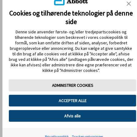
KONTAKT OS
Cookies og tilhørende teknologier på denne
side
Denne side anvender første- og/eller tredjepartscookies og
tilhørende teknologier som beskrevet i vores cookiepolitik til
formål, som kan omfatte driften af siden, analyser, forbedret
brugeroplevelse eller annoncering. Du kan vælge at give samtykke
til din brug af alle cookies ved at klikke på "Accepter alle", afvise
brug ved at klikke på "Afvis alle" (undtagen påkrævede cookies, der
HOLD DIG OPDATERET
ikke kan afvises) eller administrere dine egne præferencer ved at
klikke på "Administrer cookies".
ADMINISTRER COOKIES
Anvendelsesvilkår
Privatlivspolitik
ACCEPTER ALLE
Handelsbetingelser
Cookiepolitik
Databeskyttelse
Cookie-præferencer
Afvis alle
Billeder og simulerede data kun for illustrative formål. Ikke ægte
patient eller data. © 2026 Abbott. Sensorenheden, FreeStyle, Libre,
Privatlivspolitik
Tracker-oplysninger