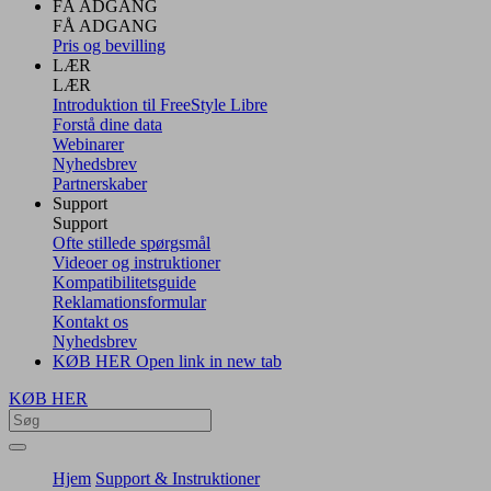
FÅ ADGANG
FÅ ADGANG
Pris og bevilling
LÆR
LÆR
Introduktion til FreeStyle Libre
Forstå dine data
Webinarer
Nyhedsbrev
Partnerskaber
Support
Support
Ofte stillede spørgsmål
Videoer og instruktioner
Kompatibilitetsguide
Reklamationsformular
Kontakt os
Nyhedsbrev
KØB HER
Open link in new tab
KØB HER
Hjem
Support & Instruktioner