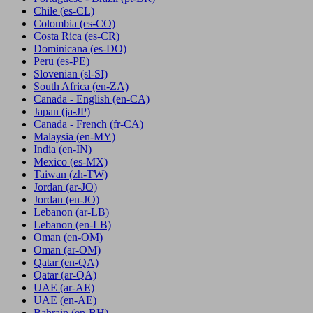
Chile
(es-CL)
Colombia
(es-CO)
Costa Rica
(es-CR)
Dominicana
(es-DO)
Peru
(es-PE)
Slovenian
(sl-SI)
South Africa
(en-ZA)
Canada - English
(en-CA)
Japan
(ja-JP)
Canada - French
(fr-CA)
Malaysia
(en-MY)
India
(en-IN)
Mexico
(es-MX)
Taiwan
(zh-TW)
Jordan
(ar-JO)
Jordan
(en-JO)
Lebanon
(ar-LB)
Lebanon
(en-LB)
Oman
(en-OM)
Oman
(ar-OM)
Qatar
(en-QA)
Qatar
(ar-QA)
UAE
(ar-AE)
UAE
(en-AE)
Bahrain
(en-BH)