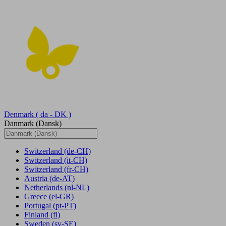
Denmark
( da - DK )
Danmark (Dansk)
Switzerland
(de-CH)
Switzerland
(it-CH)
Switzerland
(fr-CH)
Austria
(de-AT)
Netherlands
(nl-NL)
Greece
(el-GR)
Portugal
(pt-PT)
Finland
(fi)
Sweden
(sv-SE)