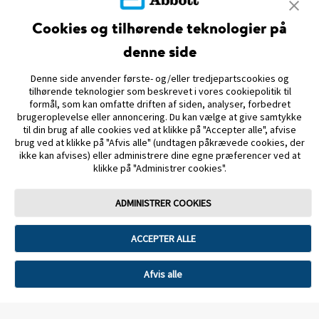
Cookies og tilhørende teknologier på
denne side
PARTNERSKABER
Denne side anvender første- og/eller tredjepartscookies og
SITEMAP
tilhørende teknologier som beskrevet i vores cookiepolitik til
formål, som kan omfatte driften af siden, analyser, forbedret
brugeroplevelse eller annoncering. Du kan vælge at give samtykke
REFERENCER & ANSVARSFRASKRIVELSE
til din brug af alle cookies ved at klikke på "Accepter alle", afvise
brug ved at klikke på "Afvis alle" (undtagen påkrævede cookies, der
KONTAKT OS
ikke kan afvises) eller administrere dine egne præferencer ved at
klikke på "Administrer cookies".
ADMINISTRER COOKIES
ACCEPTER ALLE
Anvendelsesvilkår
Privatlivspolitik
Handelsbetingelser
Cookiepolitik
Databeskyttelse
Cookie-præferencer
Afvis alle
Billeder og simulerede data kun for illustrative formål. Ikke ægte patient
eller data. © 2026 Abbott. Sensorenheden, FreeStyle, Libre, og relaterede
varemærker ejes af Abbott. Andre varemærker tilhører deres respektive