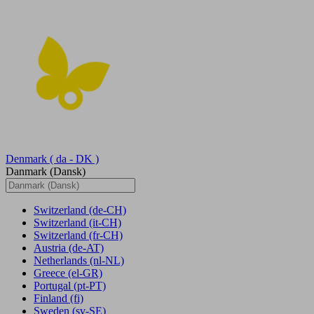
Denmark
( da - DK )
Danmark (Dansk)
Switzerland
(de-CH)
Switzerland
(it-CH)
Switzerland
(fr-CH)
Austria
(de-AT)
Netherlands
(nl-NL)
Greece
(el-GR)
Portugal
(pt-PT)
Finland
(fi)
Sweden
(sv-SE)