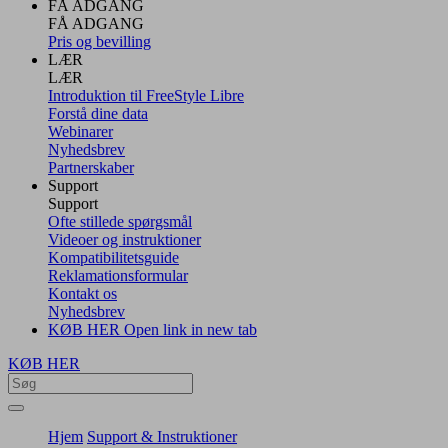
FÅ ADGANG
FÅ ADGANG
Pris og bevilling
LÆR
LÆR
Introduktion til FreeStyle Libre
Forstå dine data
Webinarer
Nyhedsbrev
Partnerskaber
Support
Support
Ofte stillede spørgsmål
Videoer og instruktioner
Kompatibilitetsguide
Reklamationsformular
Kontakt os
Nyhedsbrev
KØB HER
Open link in new tab
KØB HER
Hjem
Support & Instruktioner