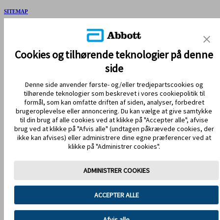
SITEMAP
REFERENCER & ANSVARSFRASKRIVELSE
KONTAKT OS
Cookies og tilhørende teknologier på denne
side
Denne side anvender første- og/eller tredjepartscookies og
tilhørende teknologier som beskrevet i vores cookiepolitik til
formål, som kan omfatte driften af siden, analyser, forbedret
brugeroplevelse eller annoncering. Du kan vælge at give samtykke
til din brug af alle cookies ved at klikke på "Accepter alle", afvise
brug ved at klikke på "Afvis alle" (undtagen påkrævede cookies, der
HOLD DIG OPDATERET
ikke kan afvises) eller administrere dine egne præferencer ved at
klikke på "Administrer cookies".
ADMINISTRER COOKIES
Anvendelsesvilkår
Privatlivspolitik
ACCEPTER ALLE
Handelsbetingelser
Cookiepolitik
Databeskyttelse
Cookie-præferencer
Afvis alle