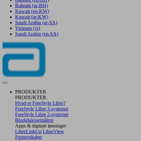
Bahrain
(ar-BH)
Kuwait
(en-KW)
Kuwait
(ar-KW)
Saudi Arabia
(ar-SA)
Vietnam
(vi)
Saudi Arabia
(en-SA)
PRODUKTER
PRODUKTER
Hvad er FreeStyle Libre?
FreeStyle Libre 3-systemet
FreeStyle Libre 2-systemet
Blodglukosemålere
Apps & digitale løsninger
LibreLinkUp
LibreView
Partnerskaber