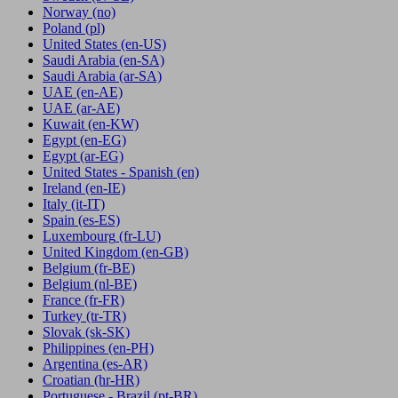
Norway
(no)
Poland
(pl)
United States
(en-US)
Saudi Arabia
(en-SA)
Saudi Arabia
(ar-SA)
UAE
(en-AE)
UAE
(ar-AE)
Kuwait
(en-KW)
Egypt
(en-EG)
Egypt
(ar-EG)
United States - Spanish
(en)
Ireland
(en-IE)
Italy
(it-IT)
Spain
(es-ES)
Luxembourg
(fr-LU)
United Kingdom
(en-GB)
Belgium
(fr-BE)
Belgium
(nl-BE)
France
(fr-FR)
Turkey
(tr-TR)
Slovak
(sk-SK)
Philippines
(en-PH)
Argentina
(es-AR)
Croatian
(hr-HR)
Portuguese - Brazil
(pt-BR)