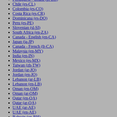
Chile
(es-CL)
Colombia
(es-CO)
Costa Rica
(es-CR)
Dominicana
(es-DO)
Peru
(es-PE)
Slovenian
(sl-SI)
South Africa
(en-ZA)
Canada - English
(en-CA)
Japan
(ja-JP)
Canada - French
(fr-CA)
Malaysia
(en-MY)
India
(en-IN)
Mexico
(es-MX)
Taiwan
(zh-TW)
Jordan
(ar-JO)
Jordan
(en-JO)
Lebanon
(ar-LB)
Lebanon
(en-LB)
Oman
(en-OM)
Oman
(ar-OM)
Qatar
(en-QA)
Qatar
(ar-QA)
UAE
(ar-AE)
UAE
(en-AE)
Bahrain
(en-BH)