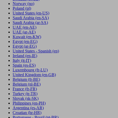
Norway
(no)
Poland
(pl)
United States
(en-US)
Saudi Arabia
(en-SA)
Saudi Arabia
(ar-SA)
UAE
(en-AE)
UAE
(ar-AE)
Kuwait
(en-KW)
Egypt
(en-EG)
Egypt
(ar-EG)
United States - Spanish
(en)
Ireland
(en-IE)
Italy
(it-IT)
Spain
(es-ES)
Luxembourg
(fr-LU)
United Kingdom
(en-GB)
Belgium
(fr-BE)
Belgium
(nl-BE)
France
(fr-FR)
Turkey
(tr-TR)
Slovak
(sk-SK)
Philippines
(en-PH)
Argentina
(es-AR)
Croatian
(hr-HR)
Portuguese - Brazil
(pt-BR)