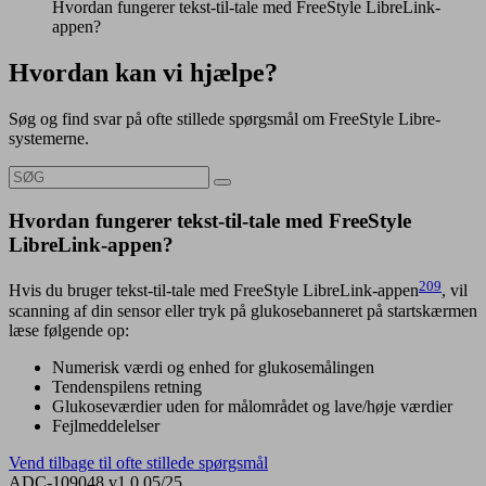
Hvordan fungerer tekst-til-tale med FreeStyle LibreLink-
appen?
Hvordan kan vi hjælpe?
Søg og find svar på ofte stillede spørgsmål om FreeStyle Libre-
systemerne.
Hvordan fungerer tekst-til-tale med FreeStyle
LibreLink-appen?
209
Hvis du bruger tekst-til-tale med FreeStyle LibreLink-appen
, vil
scanning af din sensor eller tryk på glukosebanneret på startskærmen
læse følgende op:
Numerisk værdi og enhed for glukosemålingen
Tendenspilens retning
Glukoseværdier uden for målområdet og lave/høje værdier
Fejlmeddelelser
Vend tilbage til ofte stillede spørgsmål
ADC-109048 v1.0 05/25