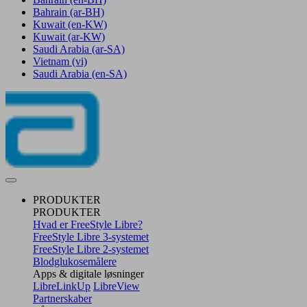
Bahrain
(ar-BH)
Kuwait
(en-KW)
Kuwait
(ar-KW)
Saudi Arabia
(ar-SA)
Vietnam
(vi)
Saudi Arabia
(en-SA)
PRODUKTER
PRODUKTER
Hvad er FreeStyle Libre?
FreeStyle Libre 3-systemet
FreeStyle Libre 2-systemet
Blodglukosemålere
Apps & digitale løsninger
LibreLinkUp
LibreView
Partnerskaber