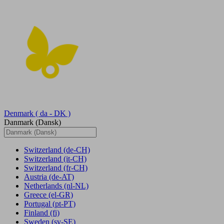
Denmark
( da - DK )
Danmark (Dansk)
Switzerland
(de-CH)
Switzerland
(it-CH)
Switzerland
(fr-CH)
Austria
(de-AT)
Netherlands
(nl-NL)
Greece
(el-GR)
Portugal
(pt-PT)
Finland
(fi)
Sweden
(sv-SE)