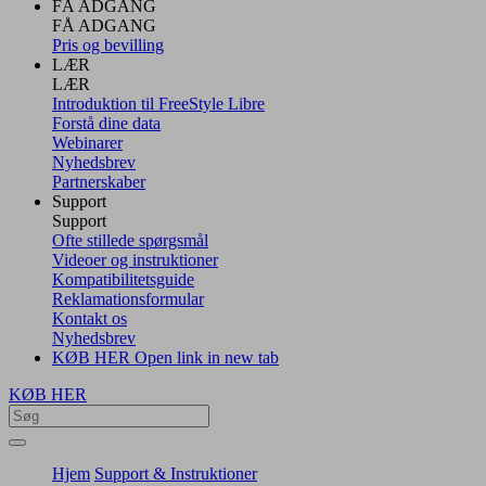
FÅ ADGANG
FÅ ADGANG
Pris og bevilling
LÆR
LÆR
Introduktion til FreeStyle Libre
Forstå dine data
Webinarer
Nyhedsbrev
Partnerskaber
Support
Support
Ofte stillede spørgsmål
Videoer og instruktioner
Kompatibilitetsguide
Reklamationsformular
Kontakt os
Nyhedsbrev
KØB HER
Open link in new tab
KØB HER
Hjem
Support & Instruktioner