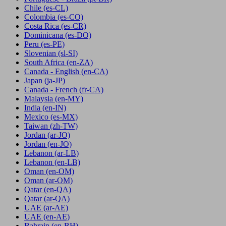
Chile
(es-CL)
Colombia
(es-CO)
Costa Rica
(es-CR)
Dominicana
(es-DO)
Peru
(es-PE)
Slovenian
(sl-SI)
South Africa
(en-ZA)
Canada - English
(en-CA)
Japan
(ja-JP)
Canada - French
(fr-CA)
Malaysia
(en-MY)
India
(en-IN)
Mexico
(es-MX)
Taiwan
(zh-TW)
Jordan
(ar-JO)
Jordan
(en-JO)
Lebanon
(ar-LB)
Lebanon
(en-LB)
Oman
(en-OM)
Oman
(ar-OM)
Qatar
(en-QA)
Qatar
(ar-QA)
UAE
(ar-AE)
UAE
(en-AE)
Bahrain
(en-BH)