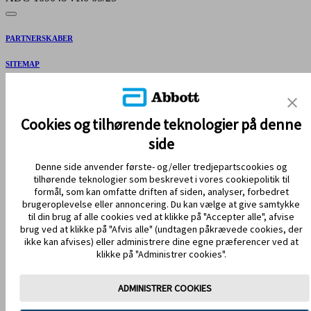
PARTNERSKABER
SITEMAP
REFERENCER & ANSVARSFRASKRIVELSE
KONTAKT OS
Cookies og tilhørende teknologier på denne
side
Denne side anvender første- og/eller tredjepartscookies og
tilhørende teknologier som beskrevet i vores cookiepolitik til
formål, som kan omfatte driften af siden, analyser, forbedret
brugeroplevelse eller annoncering. Du kan vælge at give samtykke
til din brug af alle cookies ved at klikke på "Accepter alle", afvise
brug ved at klikke på "Afvis alle" (undtagen påkrævede cookies, der
HOLD DIG OPDATERET
ikke kan afvises) eller administrere dine egne præferencer ved at
klikke på "Administrer cookies".
ADMINISTRER COOKIES
Anvendelsesvilkår