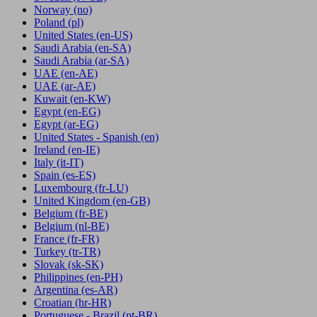
Norway
(no)
Poland
(pl)
United States
(en-US)
Saudi Arabia
(en-SA)
Saudi Arabia
(ar-SA)
UAE
(en-AE)
UAE
(ar-AE)
Kuwait
(en-KW)
Egypt
(en-EG)
Egypt
(ar-EG)
United States - Spanish
(en)
Ireland
(en-IE)
Italy
(it-IT)
Spain
(es-ES)
Luxembourg
(fr-LU)
United Kingdom
(en-GB)
Belgium
(fr-BE)
Belgium
(nl-BE)
France
(fr-FR)
Turkey
(tr-TR)
Slovak
(sk-SK)
Philippines
(en-PH)
Argentina
(es-AR)
Croatian
(hr-HR)
Portuguese - Brazil
(pt-BR)