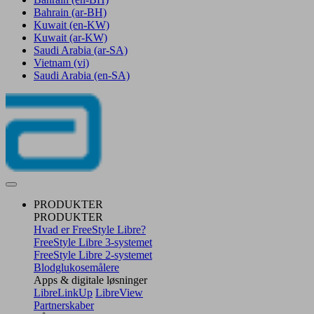
Bahrain
(ar-BH)
Kuwait
(en-KW)
Kuwait
(ar-KW)
Saudi Arabia
(ar-SA)
Vietnam
(vi)
Saudi Arabia
(en-SA)
PRODUKTER
PRODUKTER
Hvad er FreeStyle Libre?
FreeStyle Libre 3-systemet
FreeStyle Libre 2-systemet
Blodglukosemålere
Apps & digitale løsninger
LibreLinkUp
LibreView
Partnerskaber