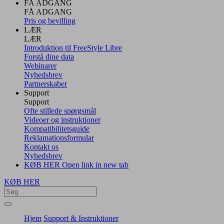
FÅ ADGANG
FÅ ADGANG
Pris og bevilling
LÆR
LÆR
Introduktion til FreeStyle Libre
Forstå dine data
Webinarer
Nyhedsbrev
Partnerskaber
Support
Support
Ofte stillede spørgsmål
Videoer og instruktioner
Kompatibilitetsguide
Reklamationsformular
Kontakt os
Nyhedsbrev
KØB HER
Open link in new tab
KØB HER
Hjem
Support & Instruktioner