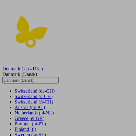
Denmark
( da - DK )
Danmark (Dansk)
Switzerland
(de-CH)
Switzerland
(it-CH)
Switzerland
(fr-CH)
Austria
(de-AT)
Netherlands
(nl-NL)
Greece
(el-GR)
Portugal
(pt-PT)
Finland
(fi)
Sweden
(sv-SE)