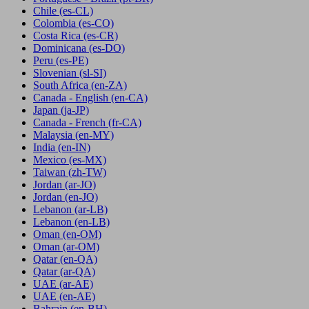
Chile
(es-CL)
Colombia
(es-CO)
Costa Rica
(es-CR)
Dominicana
(es-DO)
Peru
(es-PE)
Slovenian
(sl-SI)
South Africa
(en-ZA)
Canada - English
(en-CA)
Japan
(ja-JP)
Canada - French
(fr-CA)
Malaysia
(en-MY)
India
(en-IN)
Mexico
(es-MX)
Taiwan
(zh-TW)
Jordan
(ar-JO)
Jordan
(en-JO)
Lebanon
(ar-LB)
Lebanon
(en-LB)
Oman
(en-OM)
Oman
(ar-OM)
Qatar
(en-QA)
Qatar
(ar-QA)
UAE
(ar-AE)
UAE
(en-AE)
Bahrain
(en-BH)