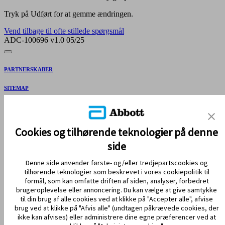
Tryk på Udført for at gemme ændringen.
Vend tilbage til ofte stillede spørgsmål
ADC-100696 v1.0 05/25
PARTNERSKABER
SITEMAP
REFERENCER & ANSVARSFRASKRIVELSE
KONTAKT OS
Cookies og tilhørende teknologier på denne
side
Denne side anvender første- og/eller tredjepartscookies og
tilhørende teknologier som beskrevet i vores cookiepolitik til
formål, som kan omfatte driften af siden, analyser, forbedret
brugeroplevelse eller annoncering. Du kan vælge at give samtykke
til din brug af alle cookies ved at klikke på "Accepter alle", afvise
brug ved at klikke på "Afvis alle" (undtagen påkrævede cookies, der
HOLD DIG OPDATERET
ikke kan afvises) eller administrere dine egne præferencer ved at