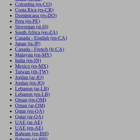
Colombia
(es-CO)
Costa Rica
(es-CR)
Dominicana
(es-DO)
Peru
(es-PE)
Slovenian
(sl-SI)
South Africa
(en-ZA)
Canada - English
(en-CA)
Japan
(ja-JP)
Canada - French
(fr-CA)
Malaysia
(en-MY)
India
(en-IN)
Mexico
(es-MX)
Taiwan
(zh-TW)
Jordan
(ar-JO)
Jordan
(en-JO)
Lebanon
(ar-LB)
Lebanon
(en-LB)
Oman
(en-OM)
Oman
(ar-OM)
Qatar
(en-QA)
Qatar
(ar-QA)
UAE
(ar-AE)
UAE
(en-AE)
Bahrain
(en-BH)
Bahrain
(ar-BH)