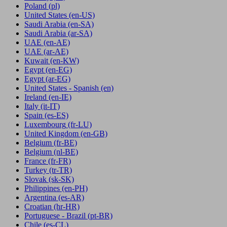
Poland
(pl)
United States
(en-US)
Saudi Arabia
(en-SA)
Saudi Arabia
(ar-SA)
UAE
(en-AE)
UAE
(ar-AE)
Kuwait
(en-KW)
Egypt
(en-EG)
Egypt
(ar-EG)
United States - Spanish
(en)
Ireland
(en-IE)
Italy
(it-IT)
Spain
(es-ES)
Luxembourg
(fr-LU)
United Kingdom
(en-GB)
Belgium
(fr-BE)
Belgium
(nl-BE)
France
(fr-FR)
Turkey
(tr-TR)
Slovak
(sk-SK)
Philippines
(en-PH)
Argentina
(es-AR)
Croatian
(hr-HR)
Portuguese - Brazil
(pt-BR)
Chile
(es-CL)