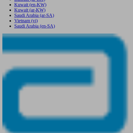
Kuwait
(en-KW)
Kuwait
(ar-KW)
Saudi Arabia
(ar-SA)
Vietnam
(vi)
Saudi Arabia
(en-SA)