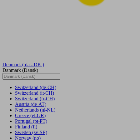
Denmark
( da - DK )
Danmark (Dansk)
Switzerland
(de-CH)
Switzerland
(it-CH)
Switzerland
(fr-CH)
Austria
(de-AT)
Netherlands
(nl-NL)
Greece
(el-GR)
Portugal
(pt-PT)
Finland
(fi)
Sweden
(sv-SE)
Norway
(no)