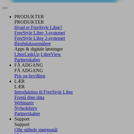
PRODUKTER
PRODUKTER
Hvad er FreeStyle Libre?
FreeStyle Libre 3-systemet
FreeStyle Libre 2-systemet
Blodglukosemålere
Apps & digitale løsninger
LibreLinkUp
LibreView
Partnerskaber
FÅ ADGANG
FÅ ADGANG
Pris og bevilling
LÆR
LÆR
Introduktion til FreeStyle Libre
Forstå dine data
Webinarer
Nyhedsbrev
Partnerskaber
Support
Support
Ofte stillede spørgsmål