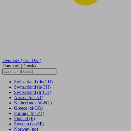
Denmark
( da - DK )
Danmark (Dansk)
Switzerland
(de-CH)
Switzerland
(it-CH)
Switzerland
(fr-CH)
Austria
(de-AT)
Netherlands
(nl-NL)
Greece
(el-GR)
Portugal
(pt-PT)
Finland
(fi)
Sweden
(sv-SE)
Norway
(no)