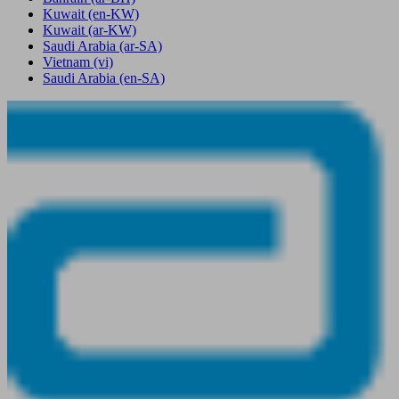
Kuwait
(en-KW)
Kuwait
(ar-KW)
Saudi Arabia
(ar-SA)
Vietnam
(vi)
Saudi Arabia
(en-SA)