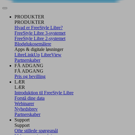
PRODUKTER
PRODUKTER
Hvad er FreeStyle Libre?
FreeStyle Libre 3-systemet
FreeStyle Libre 2-systemet
Blodglukosemålere
Apps & digitale løsninger
LibreLinkUp
LibreView
Partnerskaber
FÅ ADGANG
FÅ ADGANG
Pris og bevilling
LÆR
LÆR
Introduktion til FreeStyle Libre
Forstå dine data
Webinarer
Nyhedsbrev
Partnerskaber
Support
Support
Ofte stillede spørgsmål