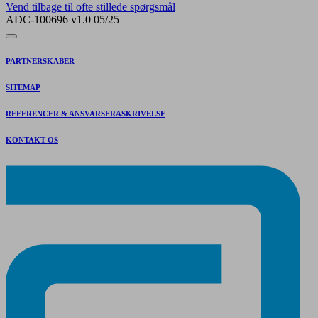
Vend tilbage til ofte stillede spørgsmål
ADC-100696 v1.0 05/25
PARTNERSKABER
SITEMAP
REFERENCER & ANSVARSFRASKRIVELSE
KONTAKT OS