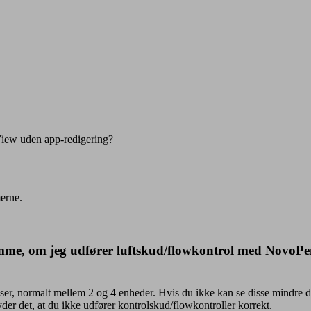
View uden app-redigering?
merne.
mme, om jeg udfører luftskud/flowkontrol med NovoPen (
doser, normalt mellem 2 og 4 enheder. Hvis du ikke kan se disse mindre
der det, at du ikke udfører kontrolskud/flowkontroller korrekt.