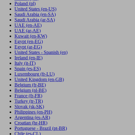
Poland
(pl)
United States
(en-US)
Saudi Arabia
(en-SA)
Saudi Arabia
(ar-SA)
UAE
(en-AE)
UAE
(ar-AE)
Kuwait
(en-KW)
Egypt
(en-EG)
Egypt
(ar-EG)
United States - Spanish
(en)
Ireland
(en-IE)
Italy
(it-IT)
Spain
(es-ES)
Luxembourg
(fr-LU)
United Kingdom
(en-GB)
Belgium
(fr-BE)
Belgium
(nl-BE)
France
(fr-FR)
Turkey
(tr-TR)
Slovak
(sk-SK)
Philippines
(en-PH)
Argentina
(es-AR)
Croatian
(hr-HR)
Portuguese - Brazil
(pt-BR)
Chile
(es-CL)