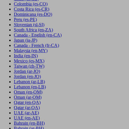
Colombia
(es-CO)
Costa Rica
(es-CR)
Dominicana
(es-DO)
Peru
(es-PE)
Slovenian
(sl-SI)
South Africa
(en-ZA)
Canada - English
(en-CA)
Japan
(ja-JP)
Canada - French
(fr-CA)
Malaysia
(en-MY)
India
(en-IN)
Mexico
(es-MX)
Taiwan
(zh-TW)
Jordan
(ar-JO)
Jordan
(en-JO)
Lebanon
(ar-LB)
Lebanon
(en-LB)
Oman
(en-OM)
Oman
(ar-OM)
Qatar
(en-QA)
Qatar
(ar-QA)
UAE
(ar-AE)
UAE
(en-AE)
Bahrain
(en-BH)
Bahrain
(ar-BH)