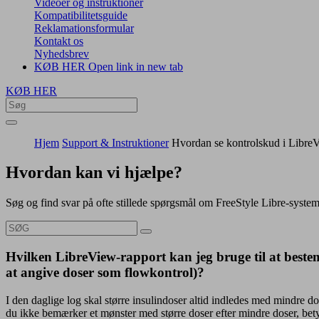
Videoer og instruktioner
Kompatibilitetsguide
Reklamationsformular
Kontakt os
Nyhedsbrev
KØB HER
Open link in new tab
KØB HER
Hjem
Support & Instruktioner
Hvordan se kontrolskud i Libre
Hvordan kan vi hjælpe?
Søg og find svar på ofte stillede spørgsmål om FreeStyle Libre-syste
Hvilken LibreView-rapport kan jeg bruge til at beste
at angive doser som flowkontrol)?
I den daglige log skal større insulindoser altid indledes med mindre 
du ikke bemærker et mønster med større doser efter mindre doser, bety