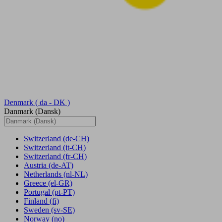
Denmark
( da - DK )
Danmark (Dansk)
Switzerland
(de-CH)
Switzerland
(it-CH)
Switzerland
(fr-CH)
Austria
(de-AT)
Netherlands
(nl-NL)
Greece
(el-GR)
Portugal
(pt-PT)
Finland
(fi)
Sweden
(sv-SE)
Norway
(no)