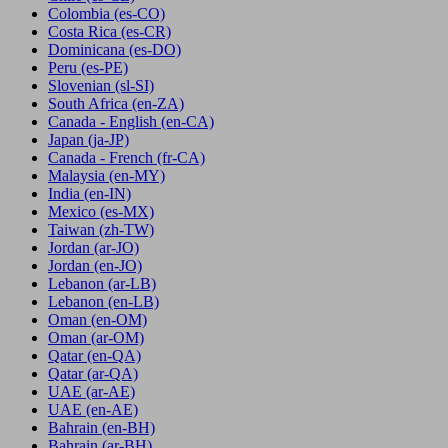
Colombia
(es-CO)
Costa Rica
(es-CR)
Dominicana
(es-DO)
Peru
(es-PE)
Slovenian
(sl-SI)
South Africa
(en-ZA)
Canada - English
(en-CA)
Japan
(ja-JP)
Canada - French
(fr-CA)
Malaysia
(en-MY)
India
(en-IN)
Mexico
(es-MX)
Taiwan
(zh-TW)
Jordan
(ar-JO)
Jordan
(en-JO)
Lebanon
(ar-LB)
Lebanon
(en-LB)
Oman
(en-OM)
Oman
(ar-OM)
Qatar
(en-QA)
Qatar
(ar-QA)
UAE
(ar-AE)
UAE
(en-AE)
Bahrain
(en-BH)
Bahrain
(ar-BH)