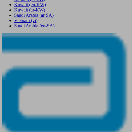
Kuwait
(en-KW)
Kuwait
(ar-KW)
Saudi Arabia
(ar-SA)
Vietnam
(vi)
Saudi Arabia
(en-SA)