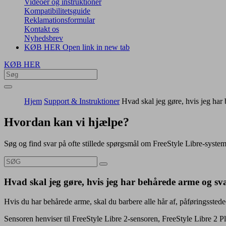
Videoer og instruktioner
Kompatibilitetsguide
Reklamationsformular
Kontakt os
Nyhedsbrev
KØB HER
Open link in new tab
KØB HER
Hjem
Support & Instruktioner
Hvad skal jeg gøre, hvis jeg har
Hvordan kan vi hjælpe?
Søg og find svar på ofte stillede spørgsmål om FreeStyle Libre-syste
Hvad skal jeg gøre, hvis jeg har behårede arme og svæ
Hvis du har behårede arme, skal du barbere alle hår af, påføringsstede
Sensoren henviser til FreeStyle Libre 2-sensoren, FreeStyle Libre 2 P