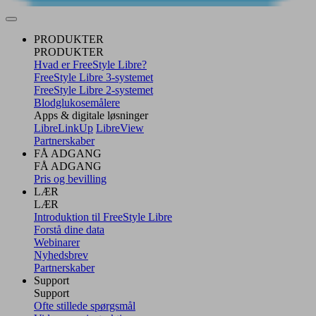
PRODUKTER
PRODUKTER
Hvad er FreeStyle Libre?
FreeStyle Libre 3-systemet
FreeStyle Libre 2-systemet
Blodglukosemålere
Apps & digitale løsninger
LibreLinkUp
LibreView
Partnerskaber
FÅ ADGANG
FÅ ADGANG
Pris og bevilling
LÆR
LÆR
Introduktion til FreeStyle Libre
Forstå dine data
Webinarer
Nyhedsbrev
Partnerskaber
Support
Support
Ofte stillede spørgsmål