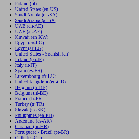
Poland
(pl)
United States
(en-US)
Saudi Arabia
(en-SA)
Saudi Arabia
(ar-SA)
UAE
(en-AE)
UAE
(ar-AE)
Kuwait
(en-KW)
Egypt
(en-EG)
Egypt
(ar-EG)
United States - Spanish
(en)
Ireland
(en-IE)
Italy
(it-IT)
Spain
(es-ES)
Luxembourg
(fr-LU)
United Kingdom
(en-GB)
Belgium
(fr-BE)
Belgium
(nl-BE)
France
(fr-FR)
Turkey
(tr-TR)
Slovak
(sk-SK)
Philippines
(en-PH)
Argentina
(es-AR)
Croatian
(hr-HR)
Portuguese - Brazil
(pt-BR)
Chile
(es-CL)