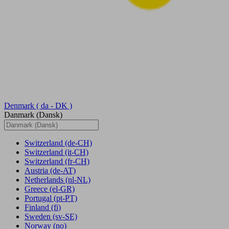
Denmark
( da - DK )
Danmark (Dansk)
Switzerland
(de-CH)
Switzerland
(it-CH)
Switzerland
(fr-CH)
Austria
(de-AT)
Netherlands
(nl-NL)
Greece
(el-GR)
Portugal
(pt-PT)
Finland
(fi)
Sweden
(sv-SE)
Norway
(no)