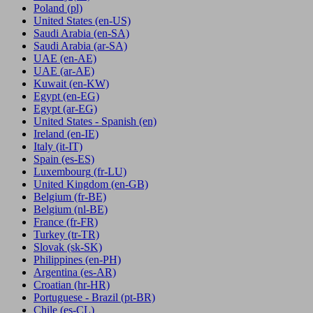
Poland
(pl)
United States
(en-US)
Saudi Arabia
(en-SA)
Saudi Arabia
(ar-SA)
UAE
(en-AE)
UAE
(ar-AE)
Kuwait
(en-KW)
Egypt
(en-EG)
Egypt
(ar-EG)
United States - Spanish
(en)
Ireland
(en-IE)
Italy
(it-IT)
Spain
(es-ES)
Luxembourg
(fr-LU)
United Kingdom
(en-GB)
Belgium
(fr-BE)
Belgium
(nl-BE)
France
(fr-FR)
Turkey
(tr-TR)
Slovak
(sk-SK)
Philippines
(en-PH)
Argentina
(es-AR)
Croatian
(hr-HR)
Portuguese - Brazil
(pt-BR)
Chile
(es-CL)