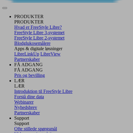
PRODUKTER
PRODUKTER
Hvad er FreeStyle Libre?
FreeStyle Libre 3-systemet
FreeStyle Libre 2-systemet
Blodglukosemålere
Apps & digitale løsninger
LibreLinkUp
LibreView
Partnerskaber
FÅ ADGANG
FÅ ADGANG
Pris og bevilling
LÆR
LÆR
Introduktion til FreeStyle Libre
Forstå dine data
Webinarer
Nyhedsbrev
Partnerskaber
Support
Support
Ofte stillede spørgsmål