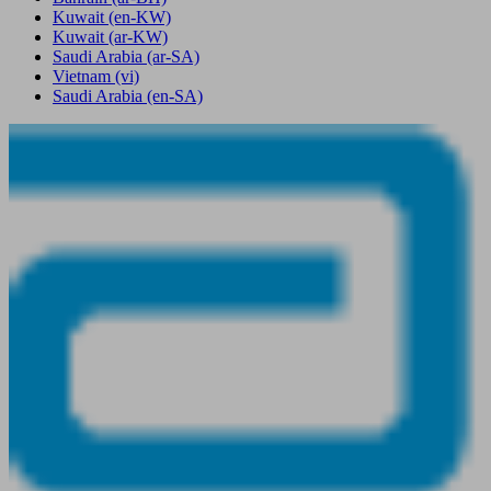
Kuwait
(en-KW)
Kuwait
(ar-KW)
Saudi Arabia
(ar-SA)
Vietnam
(vi)
Saudi Arabia
(en-SA)