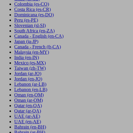
Colombia
(es-CO)
Costa Rica
(es-CR)
Dominicana
(es-DO)
Peru
(es-PE)
Slovenian
(sl-SI)
South Africa
(en-ZA)
Canada - English
(en-CA)
Japan
(ja-JP)
Canada - French
(fr-CA)
Malaysia
(en-MY)
India
(en-IN)
Mexico
(es-MX)
Taiwan
(zh-TW)
Jordan
(ar-JO)
Jordan
(en-JO)
Lebanon
(ar-LB)
Lebanon
(en-LB)
Oman
(en-OM)
Oman
(ar-OM)
Qatar
(en-QA)
Qatar
(ar-QA)
UAE
(ar-AE)
UAE
(en-AE)
Bahrain
(en-BH)
Bahrain
(ar-BH)