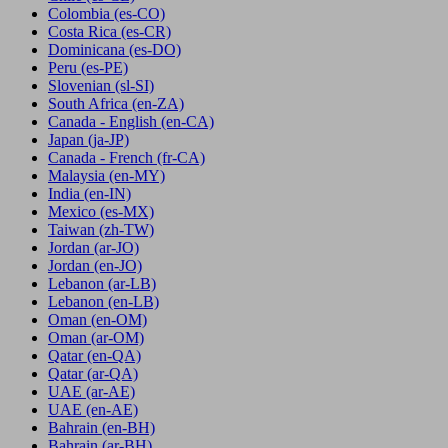
Colombia
(es-CO)
Costa Rica
(es-CR)
Dominicana
(es-DO)
Peru
(es-PE)
Slovenian
(sl-SI)
South Africa
(en-ZA)
Canada - English
(en-CA)
Japan
(ja-JP)
Canada - French
(fr-CA)
Malaysia
(en-MY)
India
(en-IN)
Mexico
(es-MX)
Taiwan
(zh-TW)
Jordan
(ar-JO)
Jordan
(en-JO)
Lebanon
(ar-LB)
Lebanon
(en-LB)
Oman
(en-OM)
Oman
(ar-OM)
Qatar
(en-QA)
Qatar
(ar-QA)
UAE
(ar-AE)
UAE
(en-AE)
Bahrain
(en-BH)
Bahrain
(ar-BH)