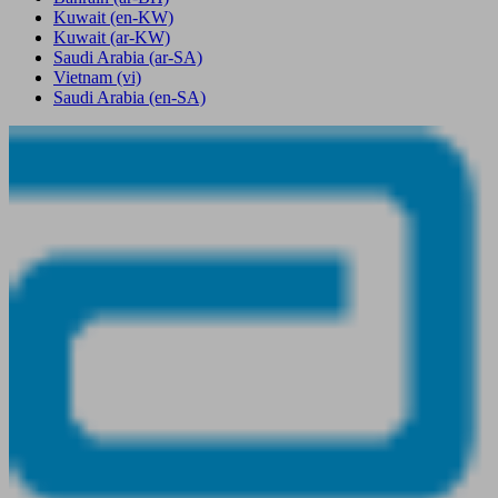
Kuwait
(en-KW)
Kuwait
(ar-KW)
Saudi Arabia
(ar-SA)
Vietnam
(vi)
Saudi Arabia
(en-SA)