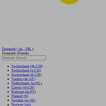
Denmark
( da - DK )
Danmark (Dansk)
Switzerland
(de-CH)
Switzerland
(it-CH)
Switzerland
(fr-CH)
Austria
(de-AT)
Netherlands
(nl-NL)
Greece
(el-GR)
Portugal
(pt-PT)
Finland
(fi)
Sweden
(sv-SE)
Norway
(no)