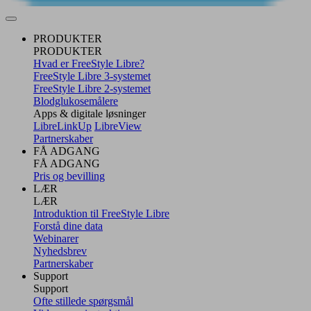
PRODUKTER
PRODUKTER
Hvad er FreeStyle Libre?
FreeStyle Libre 3-systemet
FreeStyle Libre 2-systemet
Blodglukosemålere
Apps & digitale løsninger
LibreLinkUp
LibreView
Partnerskaber
FÅ ADGANG
FÅ ADGANG
Pris og bevilling
LÆR
LÆR
Introduktion til FreeStyle Libre
Forstå dine data
Webinarer
Nyhedsbrev
Partnerskaber
Support
Support
Ofte stillede spørgsmål