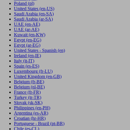
Poland
(pl)
United States
(en-US)
Saudi Arabia
(en-SA)
Saudi Arabia
(ar-SA)
UAE
(en-AE)
UAE
(ar-AE)
Kuwait
(en-KW)
Egypt
(en-EG)
Egypt
(ar-EG)
United States - Spanish
(en)
Ireland
(en-IE)
Italy
(it-IT)
Spain
(es-ES)
Luxembourg
(fr-LU)
United Kingdom
(en-GB)
Belgium
(fr-BE)
Belgium
(nl-BE)
France
(fr-FR)
Turkey
(tr-TR)
Slovak
(sk-SK)
Philippines
(en-PH)
Argentina
(es-AR)
Croatian
(hr-HR)
Portuguese - Brazil
(pt-BR)
Chile
(es-CL)