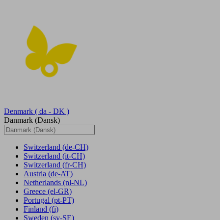
Denmark
( da - DK )
Danmark (Dansk)
Switzerland
(de-CH)
Switzerland
(it-CH)
Switzerland
(fr-CH)
Austria
(de-AT)
Netherlands
(nl-NL)
Greece
(el-GR)
Portugal
(pt-PT)
Finland
(fi)
Sweden
(sv-SE)