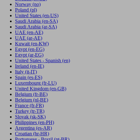
Norway
(no)
Poland
(pl)
United States
(en-US)
Saudi Arabia
(en-SA)
Saudi Arabia
(ar-SA)
UAE
(en-AE)
UAE
(ar-AE)
Kuwait
(en-KW)
Egypt
(en-EG)
Egypt
(ar-EG)
United States - Spanish
(en)
Ireland
(en-IE)
Italy
(it-IT)
Spain
(es-ES)
Luxembourg
(fr-LU)
United Kingdom
(en-GB)
Belgium
(fr-BE)
Belgium
(nl-BE)
France
(fr-FR)
Turkey
(tr-TR)
Slovak
(sk-SK)
Philippines
(en-PH)
Argentina
(es-AR)
Croatian
(hr-HR)
Portuguese - Brazil
(pt-BR)