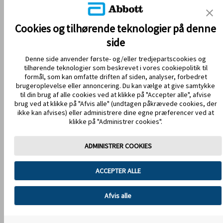
REFERENCER & ANSVARSFRASKRIVELSE
KONTAKT OS
Cookies og tilhørende teknologier på denne
side
Denne side anvender første- og/eller tredjepartscookies og
tilhørende teknologier som beskrevet i vores cookiepolitik til
formål, som kan omfatte driften af siden, analyser, forbedret
brugeroplevelse eller annoncering. Du kan vælge at give samtykke
til din brug af alle cookies ved at klikke på "Accepter alle", afvise
brug ved at klikke på "Afvis alle" (undtagen påkrævede cookies, der
HOLD DIG OPDATERET
ikke kan afvises) eller administrere dine egne præferencer ved at
klikke på "Administrer cookies".
ADMINISTRER COOKIES
Anvendelsesvilkår
Privatlivspolitik
ACCEPTER ALLE
Handelsbetingelser
Cookiepolitik
Databeskyttelse
Cookie-præferencer
Afvis alle
Billeder og simulerede data kun for illustrative formål. Ikke ægte