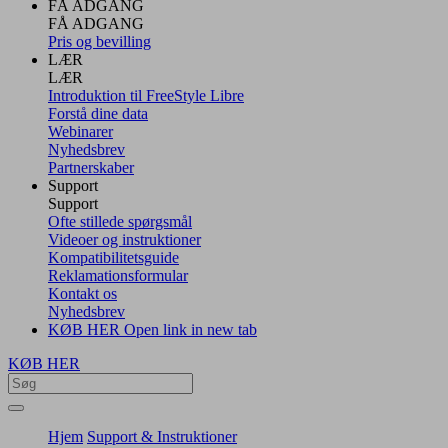
FÅ ADGANG
FÅ ADGANG
Pris og bevilling
LÆR
LÆR
Introduktion til FreeStyle Libre
Forstå dine data
Webinarer
Nyhedsbrev
Partnerskaber
Support
Support
Ofte stillede spørgsmål
Videoer og instruktioner
Kompatibilitetsguide
Reklamationsformular
Kontakt os
Nyhedsbrev
KØB HER
Open link in new tab
KØB HER
Hjem
Support & Instruktioner