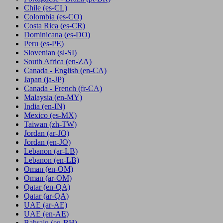
Chile
(es-CL)
Colombia
(es-CO)
Costa Rica
(es-CR)
Dominicana
(es-DO)
Peru
(es-PE)
Slovenian
(sl-SI)
South Africa
(en-ZA)
Canada - English
(en-CA)
Japan
(ja-JP)
Canada - French
(fr-CA)
Malaysia
(en-MY)
India
(en-IN)
Mexico
(es-MX)
Taiwan
(zh-TW)
Jordan
(ar-JO)
Jordan
(en-JO)
Lebanon
(ar-LB)
Lebanon
(en-LB)
Oman
(en-OM)
Oman
(ar-OM)
Qatar
(en-QA)
Qatar
(ar-QA)
UAE
(ar-AE)
UAE
(en-AE)
Bahrain
(en-BH)