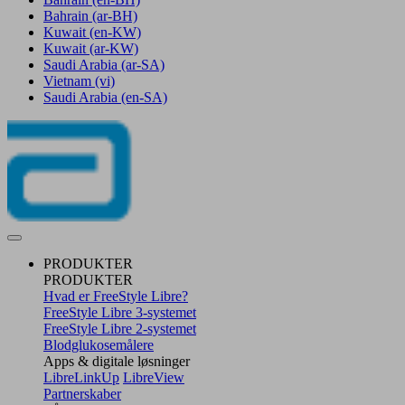
Bahrain
(ar-BH)
Kuwait
(en-KW)
Kuwait
(ar-KW)
Saudi Arabia
(ar-SA)
Vietnam
(vi)
Saudi Arabia
(en-SA)
PRODUKTER
PRODUKTER
Hvad er FreeStyle Libre?
FreeStyle Libre 3-systemet
FreeStyle Libre 2-systemet
Blodglukosemålere
Apps & digitale løsninger
LibreLinkUp
LibreView
Partnerskaber