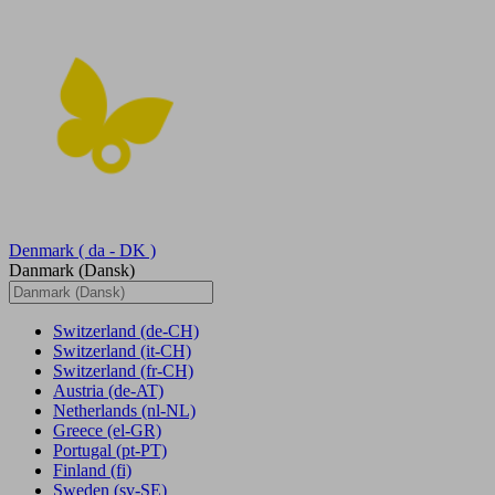
Denmark
( da - DK )
Danmark (Dansk)
Switzerland
(de-CH)
Switzerland
(it-CH)
Switzerland
(fr-CH)
Austria
(de-AT)
Netherlands
(nl-NL)
Greece
(el-GR)
Portugal
(pt-PT)
Finland
(fi)
Sweden
(sv-SE)