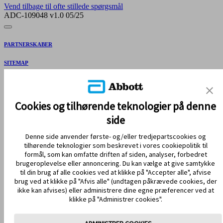
Vend tilbage til ofte stillede spørgsmål
ADC-109048 v1.0 05/25
PARTNERSKABER
SITEMAP
REFERENCER & ANSVARSFRASKRIVELSE
KONTAKT OS
Cookies og tilhørende teknologier på denne
side
Denne side anvender første- og/eller tredjepartscookies og
tilhørende teknologier som beskrevet i vores cookiepolitik til
formål, som kan omfatte driften af siden, analyser, forbedret
brugeroplevelse eller annoncering. Du kan vælge at give samtykke
til din brug af alle cookies ved at klikke på "Accepter alle", afvise
brug ved at klikke på "Afvis alle" (undtagen påkrævede cookies, der
HOLD DIG OPDATERET
ikke kan afvises) eller administrere dine egne præferencer ved at
klikke på "Administrer cookies".