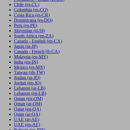
Chile
(es-CL)
Colombia
(es-CO)
Costa Rica
(es-CR)
Dominicana
(es-DO)
Peru
(es-PE)
Slovenian
(sl-SI)
South Africa
(en-ZA)
Canada - English
(en-CA)
Japan
(ja-JP)
Canada - French
(fr-CA)
Malaysia
(en-MY)
India
(en-IN)
Mexico
(es-MX)
Taiwan
(zh-TW)
Jordan
(ar-JO)
Jordan
(en-JO)
Lebanon
(ar-LB)
Lebanon
(en-LB)
Oman
(en-OM)
Oman
(ar-OM)
Qatar
(en-QA)
Qatar
(ar-QA)
UAE
(ar-AE)
UAE
(en-AE)
Bahrain
(en-BH)