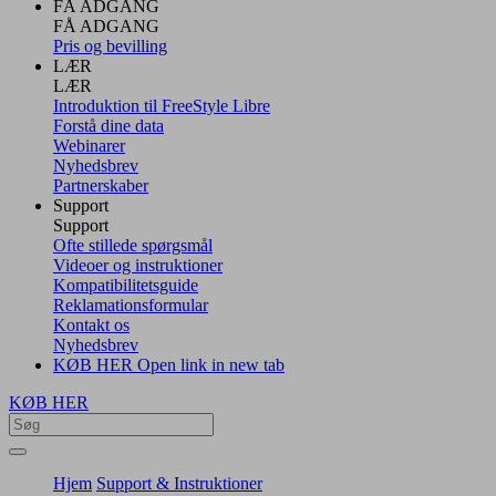
FÅ ADGANG
FÅ ADGANG
Pris og bevilling
LÆR
LÆR
Introduktion til FreeStyle Libre
Forstå dine data
Webinarer
Nyhedsbrev
Partnerskaber
Support
Support
Ofte stillede spørgsmål
Videoer og instruktioner
Kompatibilitetsguide
Reklamationsformular
Kontakt os
Nyhedsbrev
KØB HER
Open link in new tab
KØB HER
Hjem
Support & Instruktioner