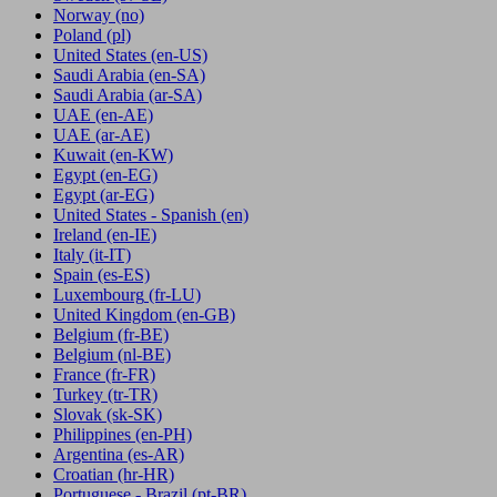
Norway
(no)
Poland
(pl)
United States
(en-US)
Saudi Arabia
(en-SA)
Saudi Arabia
(ar-SA)
UAE
(en-AE)
UAE
(ar-AE)
Kuwait
(en-KW)
Egypt
(en-EG)
Egypt
(ar-EG)
United States - Spanish
(en)
Ireland
(en-IE)
Italy
(it-IT)
Spain
(es-ES)
Luxembourg
(fr-LU)
United Kingdom
(en-GB)
Belgium
(fr-BE)
Belgium
(nl-BE)
France
(fr-FR)
Turkey
(tr-TR)
Slovak
(sk-SK)
Philippines
(en-PH)
Argentina
(es-AR)
Croatian
(hr-HR)
Portuguese - Brazil
(pt-BR)