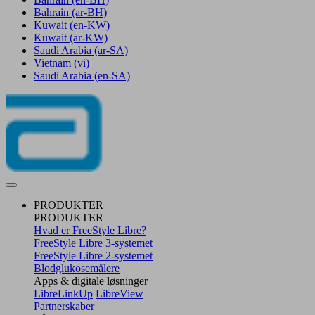
Bahrain
(ar-BH)
Kuwait
(en-KW)
Kuwait
(ar-KW)
Saudi Arabia
(ar-SA)
Vietnam
(vi)
Saudi Arabia
(en-SA)
PRODUKTER
PRODUKTER
Hvad er FreeStyle Libre?
FreeStyle Libre 3-systemet
FreeStyle Libre 2-systemet
Blodglukosemålere
Apps & digitale løsninger
LibreLinkUp
LibreView
Partnerskaber