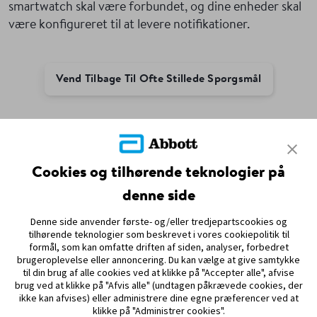
smartwatch skal være forbundet, og dine enheder skal
være konfigureret til at levere notifikationer.
Vend Tilbage Til Ofte Stillede Spørgsmål
ADC-109048 v1.0 05/25
Cookies og tilhørende teknologier på
denne side
PARTNERSKABER
Denne side anvender første- og/eller tredjepartscookies og
SITEMAP
tilhørende teknologier som beskrevet i vores cookiepolitik til
formål, som kan omfatte driften af siden, analyser, forbedret
brugeroplevelse eller annoncering. Du kan vælge at give samtykke
REFERENCER & ANSVARSFRASKRIVELSE
til din brug af alle cookies ved at klikke på "Accepter alle", afvise
brug ved at klikke på "Afvis alle" (undtagen påkrævede cookies, der
KONTAKT OS
ikke kan afvises) eller administrere dine egne præferencer ved at
klikke på "Administrer cookies".