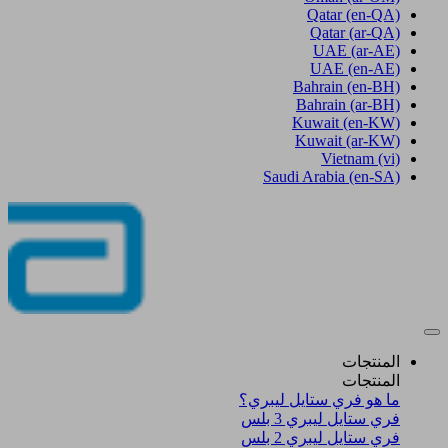
Qatar
(en-QA)
Qatar
(ar-QA)
UAE
(ar-AE)
UAE
(en-AE)
Bahrain
(en-BH)
Bahrain
(ar-BH)
Kuwait
(en-KW)
Kuwait
(ar-KW)
Vietnam
(vi)
Saudi Arabia
(en-SA)
المنتجات
المنتجات
ما هو فري ستايل ليبري؟
فري ستايل ليبري 3 بلس​
فري ستايل ليبري 2 بلس​