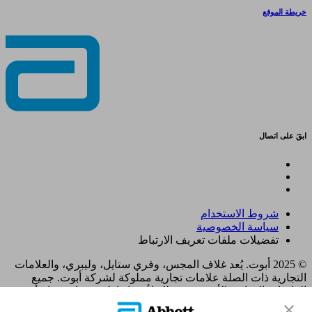
خريطة الموقع
ابقَ على اتصال
شروط الاستخدام
سياسة الخصوصية
تفضيلات ملفات تعريف الارتباط
© 2025 أبوت. يُعد غلاف المجس، وفري ستايل، وليبري، والعلامات
التجارية ذات الصلة علامات تجارية مملوكة لشركة أبوت. جميع
العلامات التجارية الأخرى هي ملك لأصحابها. لا يجوز استخدام أي
علامة تجارية، أو اسم تجاري، أو تصميم تجاري مملوك لشركة أبوت