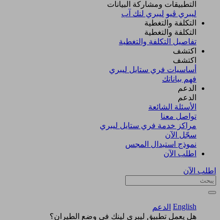
التطبيقات ومشاركة البيانات
ليبري ڤيو
ليبري لنك آب
التكلفة والتغطية
التكلفة والتغطية
تفاصيل التكلفة والتغطية
اكتشف​
اكتشف​
أساسيات فري ستايل ليبري
فهم بياناتك
الدعم
الدعم
الأسئلة الشائعة
تواصل معنا
مراكز خدمة فري ستايل ليبري
سجّل الآن​
نموذج استبدال المجس
اطلب الآن
اطلب الآن
English
الدعم
هل يعمل تطبيق ليبري لينك في وضع الطيران؟