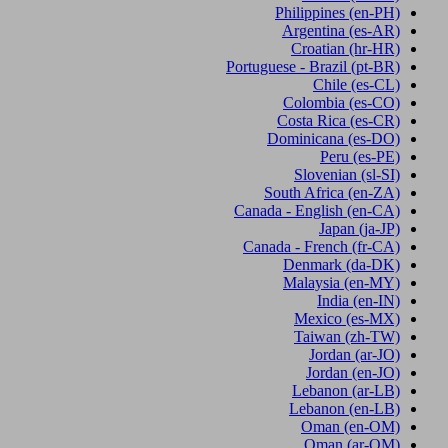
Philippines
(en-PH)
Argentina
(es-AR)
Croatian
(hr-HR)
Portuguese - Brazil
(pt-BR)
Chile
(es-CL)
Colombia
(es-CO)
Costa Rica
(es-CR)
Dominicana
(es-DO)
Peru
(es-PE)
Slovenian
(sl-SI)
South Africa
(en-ZA)
Canada - English
(en-CA)
Japan
(ja-JP)
Canada - French
(fr-CA)
Denmark
(da-DK)
Malaysia
(en-MY)
India
(en-IN)
Mexico
(es-MX)
Taiwan
(zh-TW)
Jordan
(ar-JO)
Jordan
(en-JO)
Lebanon
(ar-LB)
Lebanon
(en-LB)
Oman
(en-OM)
Oman
(ar-OM)