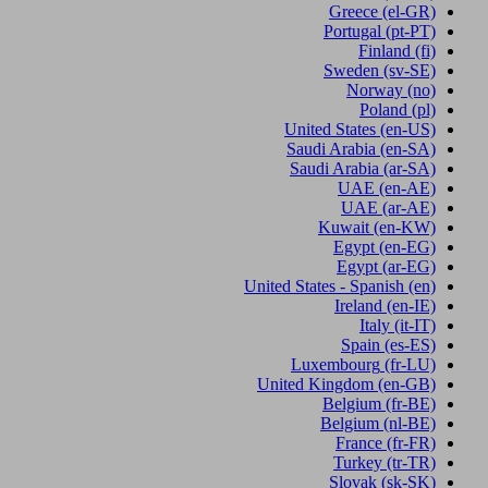
Greece
(el-GR)
Portugal
(pt-PT)
Finland
(fi)
Sweden
(sv-SE)
Norway
(no)
Poland
(pl)
United States
(en-US)
Saudi Arabia
(en-SA)
Saudi Arabia
(ar-SA)
UAE
(en-AE)
UAE
(ar-AE)
Kuwait
(en-KW)
Egypt
(en-EG)
Egypt
(ar-EG)
United States - Spanish
(en)
Ireland
(en-IE)
Italy
(it-IT)
Spain
(es-ES)
Luxembourg
(fr-LU)
United Kingdom
(en-GB)
Belgium
(fr-BE)
Belgium
(nl-BE)
France
(fr-FR)
Turkey
(tr-TR)
Slovak
(sk-SK)