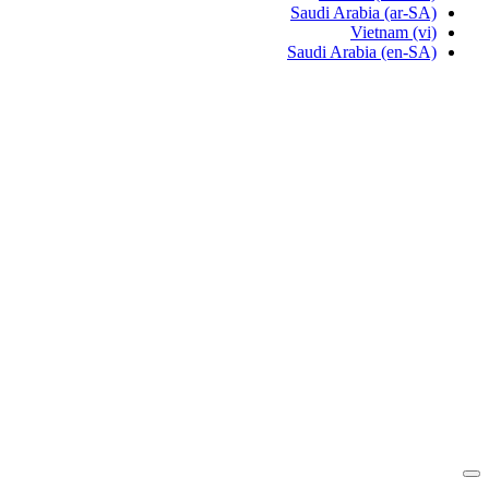
Saudi Arabia
(ar-SA)
Vietnam
(vi)
Saudi Arabia
(en-SA)