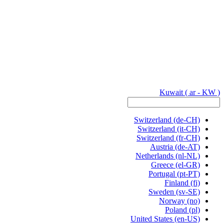
Kuwait
( ar - KW )
Switzerland
(de-CH)
Switzerland
(it-CH)
Switzerland
(fr-CH)
Austria
(de-AT)
Netherlands
(nl-NL)
Greece
(el-GR)
Portugal
(pt-PT)
Finland
(fi)
Sweden
(sv-SE)
Norway
(no)
Poland
(pl)
United States
(en-US)