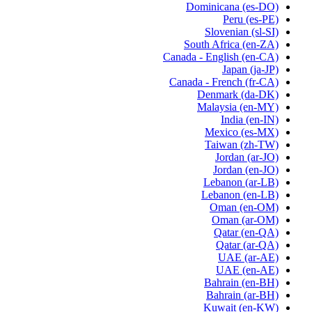
Dominicana
(es-DO)
Peru
(es-PE)
Slovenian
(sl-SI)
South Africa
(en-ZA)
Canada - English
(en-CA)
Japan
(ja-JP)
Canada - French
(fr-CA)
Denmark
(da-DK)
Malaysia
(en-MY)
India
(en-IN)
Mexico
(es-MX)
Taiwan
(zh-TW)
Jordan
(ar-JO)
Jordan
(en-JO)
Lebanon
(ar-LB)
Lebanon
(en-LB)
Oman
(en-OM)
Oman
(ar-OM)
Qatar
(en-QA)
Qatar
(ar-QA)
UAE
(ar-AE)
UAE
(en-AE)
Bahrain
(en-BH)
Bahrain
(ar-BH)
Kuwait
(en-KW)