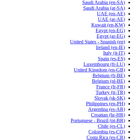
Saudi Arabia
(en-SA)
Saudi Arabia
(ar-SA)
UAE
(en-AE)
UAE
(ar-AE)
Kuwait
(en-KW)
Egypt
(en-EG)
Egypt
(ar-EG)
United States - Spanish
(en)
Ireland
(en-IE)
Italy
(it-IT)
Spain
(es-ES)
Luxembourg
(fr-LU)
United Kingdom
(en-GB)
Belgium
(fr-BE)
Belgium
(nl-BE)
France
(fr-FR)
Turkey
(tr-TR)
Slovak
(sk-SK)
Philippines
(en-PH)
Argentina
(es-AR)
Croatian
(hr-HR)
Portuguese - Brazil
(pt-BR)
Chile
(es-CL)
Colombia
(es-CO)
Costa Rica
(es-CR)