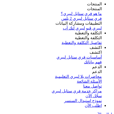
المنتجات
المنتجات
ما هو فري ستايل ليبري؟
فري ستايل ليبري 2 بلس​
التطبيقات ومشاركة البيانات
ليبري ڤيو
ليبري لنك آب
التكلفة والتغطية
التكلفة والتغطية
تفاصيل التكلفة والتغطية
اكتشف​
اكتشف​
أساسيات فري ستايل ليبري
فهم بياناتك
الدعم
الدعم
محاضرات يلا ليبري التعليمية
الأسئلة الشائعة
تواصل معنا
مراكز خدمة فري ستايل ليبري
سجّل الآن​
نموذج استبدال السنسر
اطلب الآن