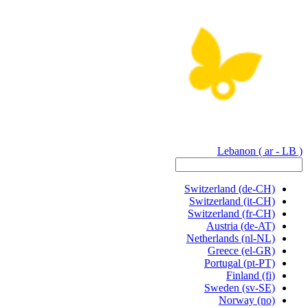
Lebanon
( ar - LB )
Switzerland
(de-CH)
Switzerland
(it-CH)
Switzerland
(fr-CH)
Austria
(de-AT)
Netherlands
(nl-NL)
Greece
(el-GR)
Portugal
(pt-PT)
Finland
(fi)
Sweden
(sv-SE)
Norway
(no)