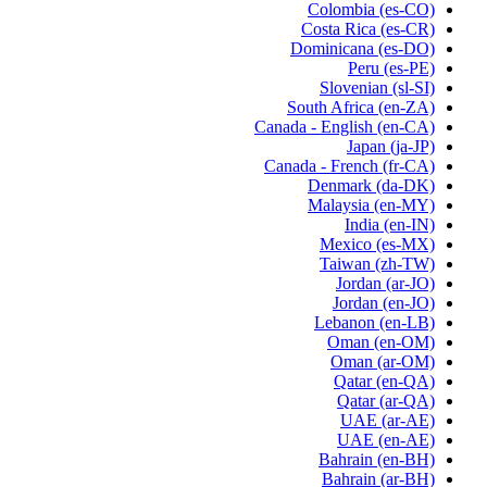
Colombia
(es-CO)
Costa Rica
(es-CR)
Dominicana
(es-DO)
Peru
(es-PE)
Slovenian
(sl-SI)
South Africa
(en-ZA)
Canada - English
(en-CA)
Japan
(ja-JP)
Canada - French
(fr-CA)
Denmark
(da-DK)
Malaysia
(en-MY)
India
(en-IN)
Mexico
(es-MX)
Taiwan
(zh-TW)
Jordan
(ar-JO)
Jordan
(en-JO)
Lebanon
(en-LB)
Oman
(en-OM)
Oman
(ar-OM)
Qatar
(en-QA)
Qatar
(ar-QA)
UAE
(ar-AE)
UAE
(en-AE)
Bahrain
(en-BH)
Bahrain
(ar-BH)