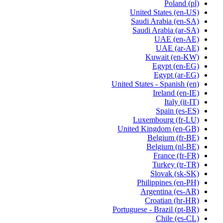
Poland
(pl)
United States
(en-US)
Saudi Arabia
(en-SA)
Saudi Arabia
(ar-SA)
UAE
(en-AE)
UAE
(ar-AE)
Kuwait
(en-KW)
Egypt
(en-EG)
Egypt
(ar-EG)
United States - Spanish
(en)
Ireland
(en-IE)
Italy
(it-IT)
Spain
(es-ES)
Luxembourg
(fr-LU)
United Kingdom
(en-GB)
Belgium
(fr-BE)
Belgium
(nl-BE)
France
(fr-FR)
Turkey
(tr-TR)
Slovak
(sk-SK)
Philippines
(en-PH)
Argentina
(es-AR)
Croatian
(hr-HR)
Portuguese - Brazil
(pt-BR)
Chile
(es-CL)