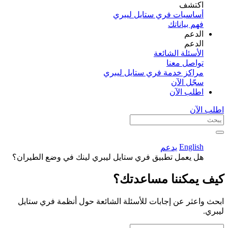
اكتشف​
أساسيات فري ستايل ليبري
فهم بياناتك
الدعم
الدعم
الأسئلة الشائعة
تواصل معنا
مراكز خدمة فري ستايل ليبري
سجّل الآن​
اطلب الآن
اطلب الآن
English
يدعم
هل يعمل تطبيق فري ستايل ليبري لينك في وضع الطيران؟
كيف يمكننا مساعدتك؟
ابحث واعثر عن إجابات للأسئلة الشائعة حول أنظمة فري ستايل
ليبري.