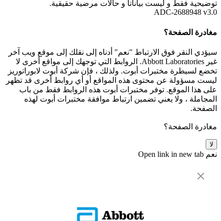
توضيحية فقط و ليست بياناتأ و حالات مرضية حقيقية.
ADC-2688948 v3.0
مغادرة الصفحة؟
سيؤدي النقر فوق الارتباط "نعم" أدناه إلى نقلك إلى موقع ويب آخر
غير Abbott Laboratories. الروابط التي توجهك إلى مواقع أخرى لا
تخضع لسيطرة مختبرات أبوت. ولذلك ، فإن شركة أبوت لابوراتوريز
ليست مسؤولة عن محتوى هذه المواقع أو أي روابط أخرى قد تظهر
على هذا الموقع. توفر مختبرات أبوت هذه الروابط فقط من باب
المجاملة ، ولا يعني تضمين ارتباط موافقة مختبرات أبوت لهذه
الصفحة.
مغادرة الصفحة؟
لا
نعم
Open link in new tab