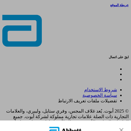
خريطة الموقع
ابقَ على اتصال
شروط الاستخدام
سياسة الخصوصية
تفضيلات ملفات تعريف الارتباط
© 2025 أبوت. يُعد غلاف المجس، وفري ستايل، وليبري، والعلامات
التجارية ذات الصلة علامات تجارية مملوكة لشركة أبوت. جميع
العلامات التجارية الأخرى هي ملك لأصحابها. لا يجوز استخدام أي
علامة تجارية، أو اسم تجاري، أو تصميم تجاري مملوك لشركة أبوت