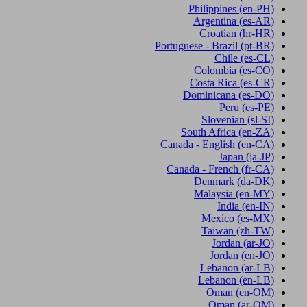
Philippines
(en-PH)
Argentina
(es-AR)
Croatian
(hr-HR)
Portuguese - Brazil
(pt-BR)
Chile
(es-CL)
Colombia
(es-CO)
Costa Rica
(es-CR)
Dominicana
(es-DO)
Peru
(es-PE)
Slovenian
(sl-SI)
South Africa
(en-ZA)
Canada - English
(en-CA)
Japan
(ja-JP)
Canada - French
(fr-CA)
Denmark
(da-DK)
Malaysia
(en-MY)
India
(en-IN)
Mexico
(es-MX)
Taiwan
(zh-TW)
Jordan
(ar-JO)
Jordan
(en-JO)
Lebanon
(ar-LB)
Lebanon
(en-LB)
Oman
(en-OM)
Oman
(ar-OM)