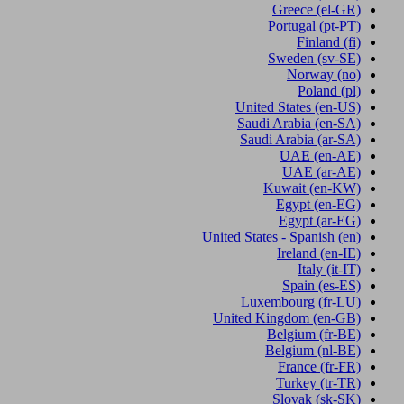
Greece
(el-GR)
Portugal
(pt-PT)
Finland
(fi)
Sweden
(sv-SE)
Norway
(no)
Poland
(pl)
United States
(en-US)
Saudi Arabia
(en-SA)
Saudi Arabia
(ar-SA)
UAE
(en-AE)
UAE
(ar-AE)
Kuwait
(en-KW)
Egypt
(en-EG)
Egypt
(ar-EG)
United States - Spanish
(en)
Ireland
(en-IE)
Italy
(it-IT)
Spain
(es-ES)
Luxembourg
(fr-LU)
United Kingdom
(en-GB)
Belgium
(fr-BE)
Belgium
(nl-BE)
France
(fr-FR)
Turkey
(tr-TR)
Slovak
(sk-SK)