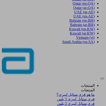
Qatar
(en-QA)
Qatar
(ar-QA)
UAE
(ar-AE)
UAE
(en-AE)
Bahrain
(en-BH)
Bahrain
(ar-BH)
Kuwait
(en-KW)
Kuwait
(ar-KW)
Vietnam
(vi)
Saudi Arabia
(en-SA)
المنتجات
المنتجات
ما هو فري ستايل ليبري؟
فري ستايل ليبري 3 بلس​
فري ستايل ليبري 2 بلس​