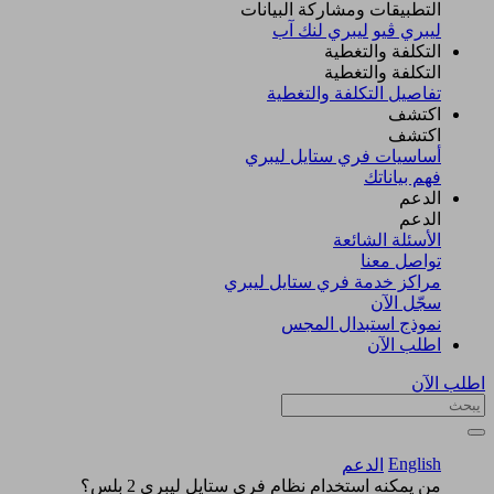
التطبيقات ومشاركة البيانات
ليبري ڤيو
ليبري لنك آب
التكلفة والتغطية
التكلفة والتغطية
تفاصيل التكلفة والتغطية
اكتشف​
اكتشف​
أساسيات فري ستايل ليبري
فهم بياناتك
الدعم
الدعم
الأسئلة الشائعة
تواصل معنا
مراكز خدمة فري ستايل ليبري
سجّل الآن​
نموذج استبدال المجس
اطلب الآن
اطلب الآن
English
الدعم
من يمكنه استخدام نظام فري ستايل ليبري 2 بلس؟