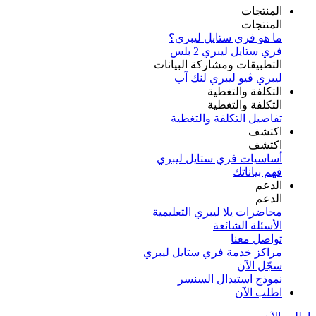
المنتجات
المنتجات
ما هو فري ستايل ليبري؟
فري ستايل ليبري 2 بلس​
التطبيقات ومشاركة البيانات
ليبري ڤيو
ليبري لنك آب
التكلفة والتغطية
التكلفة والتغطية
تفاصيل التكلفة والتغطية
اكتشف​
اكتشف​
أساسيات فري ستايل ليبري
فهم بياناتك
الدعم
الدعم
محاضرات يلا ليبري التعليمية
الأسئلة الشائعة
تواصل معنا
مراكز خدمة فري ستايل ليبري
سجّل الآن​
نموذج استبدال السنسر
اطلب الآن