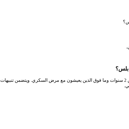
.
يُستخدم فري ستايل ليبري 2 بلس للأشخاص الذين تتراوح أعمارهم بين 2 سنوات وما فوق الذين يعيشون م
ي.