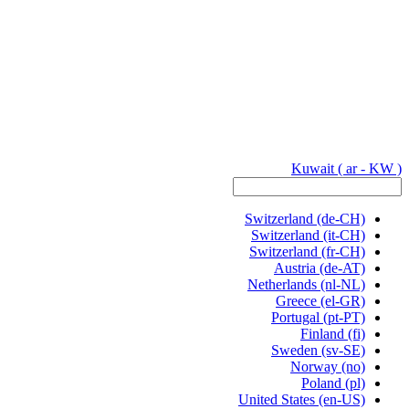
Kuwait
( ar - KW )
Switzerland
(de-CH)
Switzerland
(it-CH)
Switzerland
(fr-CH)
Austria
(de-AT)
Netherlands
(nl-NL)
Greece
(el-GR)
Portugal
(pt-PT)
Finland
(fi)
Sweden
(sv-SE)
Norway
(no)
Poland
(pl)
United States
(en-US)