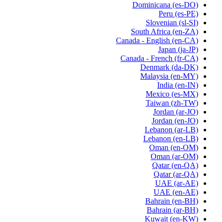
Dominicana
(es-DO)
Peru
(es-PE)
Slovenian
(sl-SI)
South Africa
(en-ZA)
Canada - English
(en-CA)
Japan
(ja-JP)
Canada - French
(fr-CA)
Denmark
(da-DK)
Malaysia
(en-MY)
India
(en-IN)
Mexico
(es-MX)
Taiwan
(zh-TW)
Jordan
(ar-JO)
Jordan
(en-JO)
Lebanon
(ar-LB)
Lebanon
(en-LB)
Oman
(en-OM)
Oman
(ar-OM)
Qatar
(en-QA)
Qatar
(ar-QA)
UAE
(ar-AE)
UAE
(en-AE)
Bahrain
(en-BH)
Bahrain
(ar-BH)
Kuwait
(en-KW)