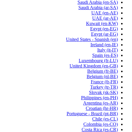
Saudi Arabia
(en-SA)
Saudi Arabia
(ar-SA)
UAE
(en-AE)
UAE
(ar-AE)
Kuwait
(en-KW)
Egypt
(en-EG)
Egypt
(ar-EG)
United States - Spanish
(en)
Ireland
(en-IE)
Italy
(it-IT)
Spain
(es-ES)
Luxembourg
(fr-LU)
United Kingdom
(en-GB)
Belgium
(fr-BE)
Belgium
(nl-BE)
France
(fr-FR)
Turkey
(tr-TR)
Slovak
(sk-SK)
Philippines
(en-PH)
Argentina
(es-AR)
Croatian
(hr-HR)
Portuguese - Brazil
(pt-BR)
Chile
(es-CL)
Colombia
(es-CO)
Costa Rica
(es-CR)