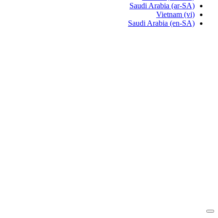
Saudi Arabia
(ar-SA)
Vietnam
(vi)
Saudi Arabia
(en-SA)