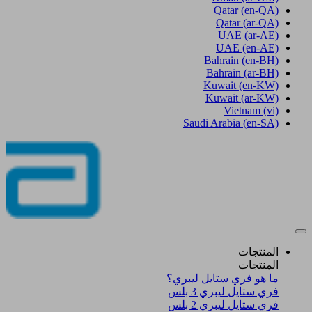
Qatar
(en-QA)
Qatar
(ar-QA)
UAE
(ar-AE)
UAE
(en-AE)
Bahrain
(en-BH)
Bahrain
(ar-BH)
Kuwait
(en-KW)
Kuwait
(ar-KW)
Vietnam
(vi)
Saudi Arabia
(en-SA)
المنتجات
المنتجات
ما هو فري ستايل ليبري؟
فري ستايل ليبري 3 بلس​
فري ستايل ليبري 2 بلس​