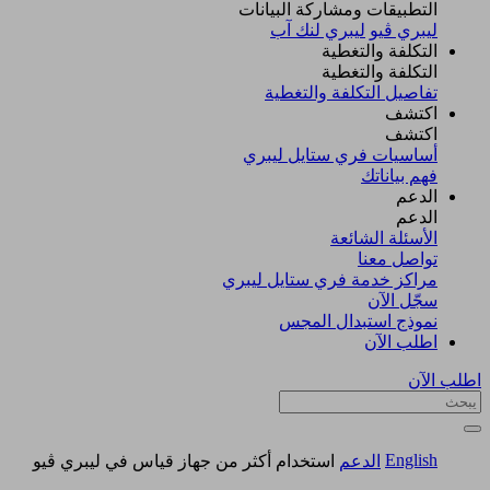
التطبيقات ومشاركة البيانات
ليبري ڤيو
ليبري لنك آب
التكلفة والتغطية
التكلفة والتغطية
تفاصيل التكلفة والتغطية
اكتشف​
اكتشف​
أساسيات فري ستايل ليبري
فهم بياناتك
الدعم
الدعم
الأسئلة الشائعة
تواصل معنا
مراكز خدمة فري ستايل ليبري
سجّل الآن​
نموذج استبدال المجس
اطلب الآن
اطلب الآن
English
الدعم
استخدام أكثر من جهاز قياس في ليبري ڤيو