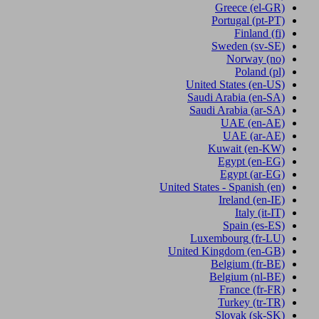
Greece
(el-GR)
Portugal
(pt-PT)
Finland
(fi)
Sweden
(sv-SE)
Norway
(no)
Poland
(pl)
United States
(en-US)
Saudi Arabia
(en-SA)
Saudi Arabia
(ar-SA)
UAE
(en-AE)
UAE
(ar-AE)
Kuwait
(en-KW)
Egypt
(en-EG)
Egypt
(ar-EG)
United States - Spanish
(en)
Ireland
(en-IE)
Italy
(it-IT)
Spain
(es-ES)
Luxembourg
(fr-LU)
United Kingdom
(en-GB)
Belgium
(fr-BE)
Belgium
(nl-BE)
France
(fr-FR)
Turkey
(tr-TR)
Slovak
(sk-SK)