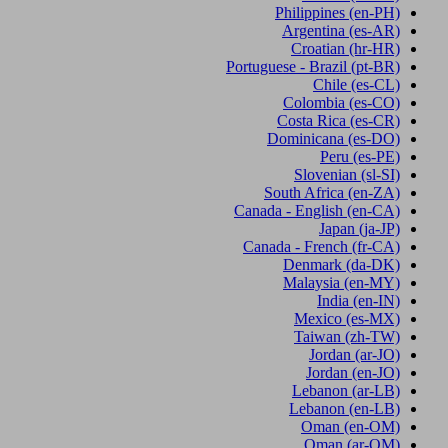
Philippines
(en-PH)
Argentina
(es-AR)
Croatian
(hr-HR)
Portuguese - Brazil
(pt-BR)
Chile
(es-CL)
Colombia
(es-CO)
Costa Rica
(es-CR)
Dominicana
(es-DO)
Peru
(es-PE)
Slovenian
(sl-SI)
South Africa
(en-ZA)
Canada - English
(en-CA)
Japan
(ja-JP)
Canada - French
(fr-CA)
Denmark
(da-DK)
Malaysia
(en-MY)
India
(en-IN)
Mexico
(es-MX)
Taiwan
(zh-TW)
Jordan
(ar-JO)
Jordan
(en-JO)
Lebanon
(ar-LB)
Lebanon
(en-LB)
Oman
(en-OM)
Oman
(ar-OM)