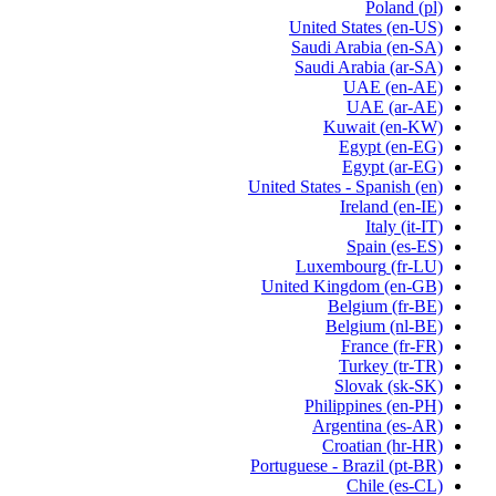
Poland
(pl)
United States
(en-US)
Saudi Arabia
(en-SA)
Saudi Arabia
(ar-SA)
UAE
(en-AE)
UAE
(ar-AE)
Kuwait
(en-KW)
Egypt
(en-EG)
Egypt
(ar-EG)
United States - Spanish
(en)
Ireland
(en-IE)
Italy
(it-IT)
Spain
(es-ES)
Luxembourg
(fr-LU)
United Kingdom
(en-GB)
Belgium
(fr-BE)
Belgium
(nl-BE)
France
(fr-FR)
Turkey
(tr-TR)
Slovak
(sk-SK)
Philippines
(en-PH)
Argentina
(es-AR)
Croatian
(hr-HR)
Portuguese - Brazil
(pt-BR)
Chile
(es-CL)