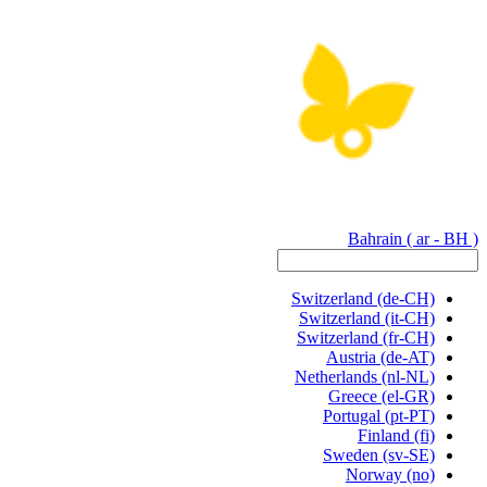
Bahrain
( ar - BH )
Switzerland
(de-CH)
Switzerland
(it-CH)
Switzerland
(fr-CH)
Austria
(de-AT)
Netherlands
(nl-NL)
Greece
(el-GR)
Portugal
(pt-PT)
Finland
(fi)
Sweden
(sv-SE)
Norway
(no)