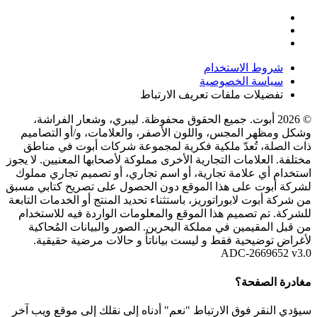
شروط الاستخدام
سياسة الخصوصية
تفضيلات ملفات تعريف الارتباط
© 2026 أبوت. جميع الحقوق محفوظة. ليبري، وشعار الفراشة،
وشكل ومظهر المجس، واللون الأصفر، والعلامات، و/أو التصاميم
ذات الصلة، تُعدّ ملكية فكرية لمجموعة شركات أبوت في مناطق
مختلفة. العلامات التجارية الأخرى مملوكة لأصحابها المعنيين. لا يجوز
استخدام أي علامة تجارية، أو اسم تجاري، أو تصميم تجاري مملوك
لشركة أبوت على هذا الموقع دون الحصول على تصريح كتابي مسبق
من شركة أبوت لابوراتوريز، باستثناء تحديد المنتج أو الخدمات التابعة
للشركة. تم تصميم هذا الموقع والمعلومات الواردة فيه للاستخدام
من قبل المقيمين في مملكة البحرين. الصور والبيانات المُحاكية
لأغراض توضيحية فقط و ليست بياناتأ و حالات مرضية حقيقية.
ADC-2669652 v3.0
مغادرة الصفحة؟
سيؤدي النقر فوق الارتباط "نعم" أدناه إلى نقلك إلى موقع ويب آخر