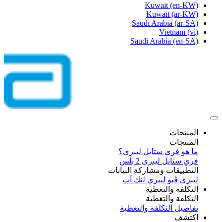
Kuwait
(en-KW)
Kuwait
(ar-KW)
Saudi Arabia
(ar-SA)
Vietnam
(vi)
Saudi Arabia
(en-SA)
المنتجات
المنتجات
ما هو فري ستايل ليبري؟
فري ستايل ليبري 2 بلس​
التطبيقات ومشاركة البيانات
ليبري ڤيو
ليبري لنك آب
التكلفة والتغطية
التكلفة والتغطية
تفاصيل التكلفة والتغطية
اكتشف​