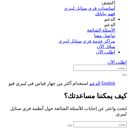
اكتشف​
أساسيات فري ستايل ليبري
فهم بياناتك
الدعم
الدعم
الأسئلة الشائعة
تواصل معنا
مراكز خدمة فري ستايل ليبري
سجّل الآن​
اطلب الآن
اطلب الآن
English
الدعم
استخدام أكثر من جهاز قياس في ليبري ڤيو
كيف يمكننا مساعدتك؟
ابحث واعثر عن إجابات للأسئلة الشائعة حول أنظمة فري ستايل
ليبري.