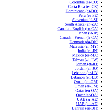
Colombia
(es-CO)
Costa Rica
(es-CR)
Dominicana
(es-DO)
Peru
(es-PE)
Slovenian
(sl-SI)
South Africa
(en-ZA)
Canada - English
(en-CA)
Japan
(ja-JP)
Canada - French
(fr-CA)
Denmark
(da-DK)
Malaysia
(en-MY)
India
(en-IN)
Mexico
(es-MX)
Taiwan
(zh-TW)
Jordan
(ar-JO)
Jordan
(en-JO)
Lebanon
(ar-LB)
Lebanon
(en-LB)
Oman
(en-OM)
Oman
(ar-OM)
Qatar
(en-QA)
Qatar
(ar-QA)
UAE
(ar-AE)
UAE
(en-AE)
Bahrain
(en-BH)