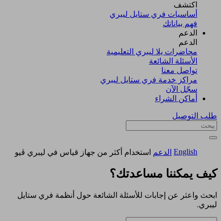
اكتشف​
أساسيات فري ستايل ليبري
فهم بياناتك
الدعم
الدعم
محاضرات يلا ليبري التعليمية
الأسئلة الشائعة
تواصل معنا
مراكز خدمة فري ستايل ليبري
سجّل الآن​
أماكن الشراء
طلب التوصيل
English
الدعم
استخدام أكثر من جهاز قياس في ليبري ڤيو
كيف يمكننا مساعدتك؟
ابحث واعثر عن إجابات للأسئلة الشائعة حول أنظمة فري ستايل
ليبري.