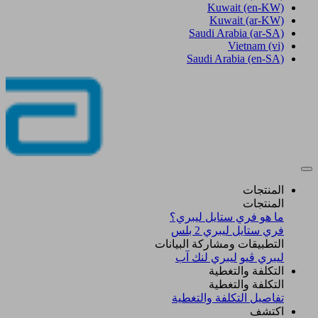
Kuwait
(en-KW)
Kuwait
(ar-KW)
Saudi Arabia
(ar-SA)
Vietnam
(vi)
Saudi Arabia
(en-SA)
المنتجات
المنتجات
ما هو فري ستايل ليبري؟
فري ستايل ليبري 2 بلس​
التطبيقات ومشاركة البيانات
ليبري ڤيو
ليبري لنك آب
التكلفة والتغطية
التكلفة والتغطية
تفاصيل التكلفة والتغطية
اكتشف​