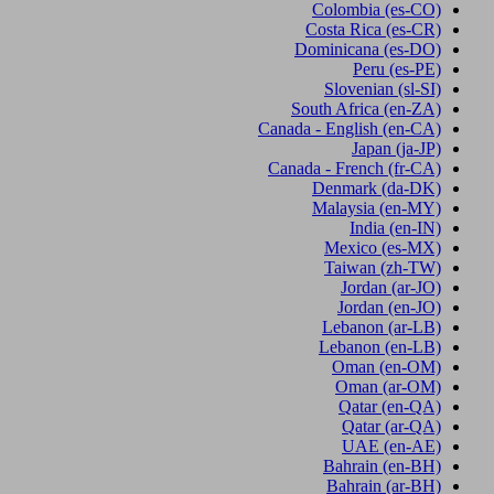
Colombia
(es-CO)
Costa Rica
(es-CR)
Dominicana
(es-DO)
Peru
(es-PE)
Slovenian
(sl-SI)
South Africa
(en-ZA)
Canada - English
(en-CA)
Japan
(ja-JP)
Canada - French
(fr-CA)
Denmark
(da-DK)
Malaysia
(en-MY)
India
(en-IN)
Mexico
(es-MX)
Taiwan
(zh-TW)
Jordan
(ar-JO)
Jordan
(en-JO)
Lebanon
(ar-LB)
Lebanon
(en-LB)
Oman
(en-OM)
Oman
(ar-OM)
Qatar
(en-QA)
Qatar
(ar-QA)
UAE
(en-AE)
Bahrain
(en-BH)
Bahrain
(ar-BH)