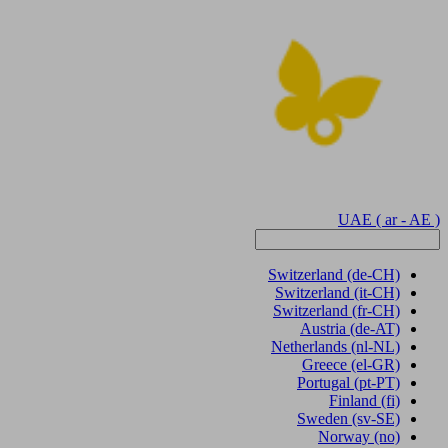
UAE
( ar - AE )
Switzerland
(de-CH)
Switzerland
(it-CH)
Switzerland
(fr-CH)
Austria
(de-AT)
Netherlands
(nl-NL)
Greece
(el-GR)
Portugal
(pt-PT)
Finland
(fi)
Sweden
(sv-SE)
Norway
(no)