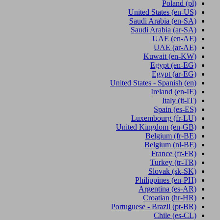
Poland
(pl)
United States
(en-US)
Saudi Arabia
(en-SA)
Saudi Arabia
(ar-SA)
UAE
(en-AE)
UAE
(ar-AE)
Kuwait
(en-KW)
Egypt
(en-EG)
Egypt
(ar-EG)
United States - Spanish
(en)
Ireland
(en-IE)
Italy
(it-IT)
Spain
(es-ES)
Luxembourg
(fr-LU)
United Kingdom
(en-GB)
Belgium
(fr-BE)
Belgium
(nl-BE)
France
(fr-FR)
Turkey
(tr-TR)
Slovak
(sk-SK)
Philippines
(en-PH)
Argentina
(es-AR)
Croatian
(hr-HR)
Portuguese - Brazil
(pt-BR)
Chile
(es-CL)