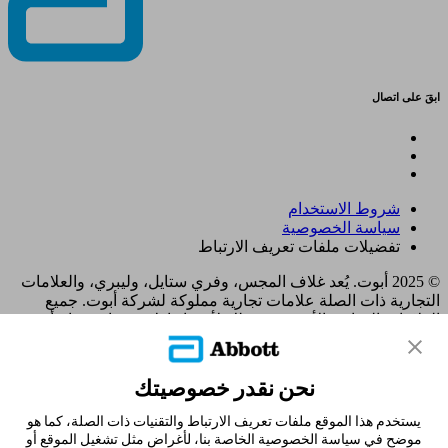
ابقَ على اتصال
شروط الاستخدام
سياسة الخصوصية
تفضيلات ملفات تعريف الارتباط
© 2025 أبوت. يُعد غلاف المجس، وفري ستايل، وليبري، والعلامات
التجارية ذات الصلة علامات تجارية مملوكة لشركة أبوت. جميع
العلامات التجارية الأخرى هي ملك لأصحابها. لا يجوز استخدام أي
علامة تجارية، أو اسم تجاري، أو تصميم تجاري مملوك لشركة أبوت
على هذا الموقع دون الحصول على تصريح كتابي مسبق من شركة
أبوت لابوراتوريز، باستثناء تحديد المنتج أو الخدمات التابعة للشركة.
نحن نقدر خصوصيتك
تم تصميم هذا الموقع والمعلومات الواردة فيه للاستخدام من قبل
المقيمين في المملكة العربية السعودية. الصور والبيانات المُحاكية
يستخدم هذا الموقع ملفات تعريف الارتباط والتقنيات ذات الصلة، كما هو
لأغراض توضيحية فقط و ليست بياناتأ و حالات مرضية حقيقية.
موضح في سياسة الخصوصية الخاصة بنا، لأغراض مثل تشغيل الموقع أو