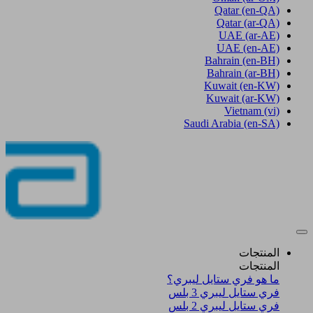
Qatar
(en-QA)
Qatar
(ar-QA)
UAE
(ar-AE)
UAE
(en-AE)
Bahrain
(en-BH)
Bahrain
(ar-BH)
Kuwait
(en-KW)
Kuwait
(ar-KW)
Vietnam
(vi)
Saudi Arabia
(en-SA)
المنتجات
المنتجات
ما هو فري ستايل ليبري؟
فري ستايل ليبري 3 بلس​
فري ستايل ليبري 2 بلس​