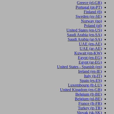
Greece
(el-GR)
Portugal
(pt-PT)
Finland
(fi)
Sweden
(sv-SE)
Norway
(no)
Poland
(pl)
United States
(en-US)
Saudi Arabia
(en-SA)
Saudi Arabia
(ar-SA)
UAE
(en-AE)
UAE
(ar-AE)
Kuwait
(en-KW)
Egypt
(en-EG)
Egypt
(ar-EG)
United States - Spanish
(en)
Ireland
(en-IE)
Italy
(it-IT)
Spain
(es-ES)
Luxembourg
(fr-LU)
United Kingdom
(en-GB)
Belgium
(fr-BE)
Belgium
(nl-BE)
France
(fr-FR)
Turkey
(tr-TR)
Slovak
(sk-SK)