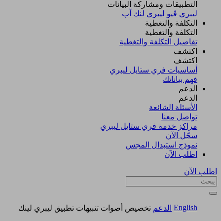
التطبيقات ومشاركة البيانات
ليبري ڤيو
ليبري لنك آب
التكلفة والتغطية
التكلفة والتغطية
تفاصيل التكلفة والتغطية
اكتشف​
اكتشف​
أساسيات فري ستايل ليبري
فهم بياناتك
الدعم
الدعم
الأسئلة الشائعة
تواصل معنا
مراكز خدمة فري ستايل ليبري
سجّل الآن​
نموذج استبدال المجس
اطلب الآن
اطلب الآن
English
الدعم
تخصيص أصوات تنبيهات تطبيق ليبري لينك