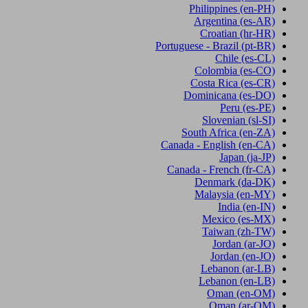
Philippines
(en-PH)
Argentina
(es-AR)
Croatian
(hr-HR)
Portuguese - Brazil
(pt-BR)
Chile
(es-CL)
Colombia
(es-CO)
Costa Rica
(es-CR)
Dominicana
(es-DO)
Peru
(es-PE)
Slovenian
(sl-SI)
South Africa
(en-ZA)
Canada - English
(en-CA)
Japan
(ja-JP)
Canada - French
(fr-CA)
Denmark
(da-DK)
Malaysia
(en-MY)
India
(en-IN)
Mexico
(es-MX)
Taiwan
(zh-TW)
Jordan
(ar-JO)
Jordan
(en-JO)
Lebanon
(ar-LB)
Lebanon
(en-LB)
Oman
(en-OM)
Oman
(ar-OM)