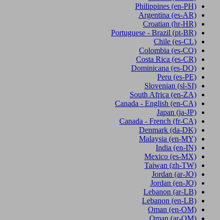
Philippines
(en-PH)
Argentina
(es-AR)
Croatian
(hr-HR)
Portuguese - Brazil
(pt-BR)
Chile
(es-CL)
Colombia
(es-CO)
Costa Rica
(es-CR)
Dominicana
(es-DO)
Peru
(es-PE)
Slovenian
(sl-SI)
South Africa
(en-ZA)
Canada - English
(en-CA)
Japan
(ja-JP)
Canada - French
(fr-CA)
Denmark
(da-DK)
Malaysia
(en-MY)
India
(en-IN)
Mexico
(es-MX)
Taiwan
(zh-TW)
Jordan
(ar-JO)
Jordan
(en-JO)
Lebanon
(ar-LB)
Lebanon
(en-LB)
Oman
(en-OM)
Oman
(ar-OM)