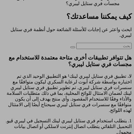
مجسات فري ستايل ليبري؟
كيف يمكننا مساعدتك؟
ابحث واعثر عن إجابات للأسئلة الشائعة حول أنظمة فري ستايل
ليبري.
هل تتوافر تطبيقات أخرى متاحة معتمدة للاستخدام مع
مجسات فري ستايل ليبري؟
لا، تطبيق فري ستايل ليبري لينك¹ هو التطبيق الوحيد الذي تم
اختباره بواسطة شركة أبوت لرعاية السكري ليكون متوافقًا مع
سنسرات فري ستايل ليبري. تم تطوير تطبيق فري ستايل ليبري
لينك لضمان الامتثال للوائح المحلية، بما في ذلك متطلبات السلامة
والأداء وفقًا للاستخدام المقصود. وأي منتج يهدف إلى أن يكون
متوافقًا مع سنسرات فري ستايل ليبري سيحتاج أيضًا إلى الامتثال
لهذه اللوائح.
1. يتطلب استخدام فري ستايل ليبري لينك التسجيل في ليبري ڤيو.
التحميل التلقائي يتطلب اتصال إنترنت لاسلكي أو اتصال بيانات
محمول.