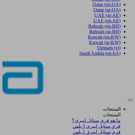
Qatar
(en-QA)
Qatar
(ar-QA)
UAE
(ar-AE)
UAE
(en-AE)
Bahrain
(en-BH)
Bahrain
(ar-BH)
Kuwait
(en-KW)
Kuwait
(ar-KW)
Vietnam
(vi)
Saudi Arabia
(en-SA)
المنتجات
المنتجات
ما هو فري ستايل ليبري؟
فري ستايل ليبري 3 بلس​
فري ستايل ليبري 2 بلس​