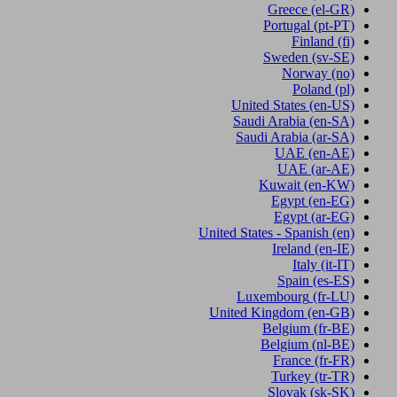
Greece
(el-GR)
Portugal
(pt-PT)
Finland
(fi)
Sweden
(sv-SE)
Norway
(no)
Poland
(pl)
United States
(en-US)
Saudi Arabia
(en-SA)
Saudi Arabia
(ar-SA)
UAE
(en-AE)
UAE
(ar-AE)
Kuwait
(en-KW)
Egypt
(en-EG)
Egypt
(ar-EG)
United States - Spanish
(en)
Ireland
(en-IE)
Italy
(it-IT)
Spain
(es-ES)
Luxembourg
(fr-LU)
United Kingdom
(en-GB)
Belgium
(fr-BE)
Belgium
(nl-BE)
France
(fr-FR)
Turkey
(tr-TR)
Slovak
(sk-SK)