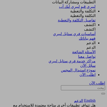
التطبيقات ومشاركة البيانات
ليبري ڤيو
ليبري لنك آب
التكلفة والتغطية
التكلفة والتغطية
تفاصيل التكلفة والتغطية
اكتشف​
اكتشف​
أساسيات فري ستايل ليبري
فهم بياناتك
الدعم
الدعم
الأسئلة الشائعة
تواصل معنا
مراكز خدمة فري ستايل ليبري
سجّل الآن​
نموذج استبدال المجس
اطلب الآن
اطلب الآن
English
الدعم
هل تتوافر تطبيقات أخرى متاحة معتمدة للاستخدام مع