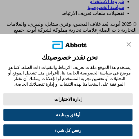
شروط الاستخدام
سياسة الخصوصية
تفضيلات ملفات تعريف الارتباط
© 2025 أبوت. يُعد غلاف المجس، وفري ستايل، وليبري، والعلامات
التجارية ذات الصلة علامات تجارية مملوكة لشركة أبوت. جميع
العلامات التجارية الأخرى هي ملك لأصحابها. لا يجوز استخدام أي
علامة تجارية، أو اسم تجاري، أو تصميم تجاري مملوك لشركة أبوت
على هذا الموقع دون الحصول على تصريح كتابي مسبق من شركة
أبوت لابوراتوريز، باستثناء تحديد المنتج أو الخدمات التابعة للشركة.
نحن نقدر خصوصيتك
تم تصميم هذا الموقع والمعلومات الواردة فيه للاستخدام من قبل
المقيمين في المملكة العربية السعودية. الصور والبيانات المُحاكية
يستخدم هذا الموقع ملفات تعريف الارتباط والتقنيات ذات الصلة، كما هو
لأغراض توضيحية فقط و ليست بياناتأ و حالات مرضية حقيقية.
موضح في سياسة الخصوصية الخاصة بنا، لأغراض مثل تشغيل الموقع أو
ADC-105770 v2.0
التحليلات أو تحسين تجربة المستخدم أو الإعلانات. يمكنك أن تختار
الموافقة على استخدامنا لهذه التقنيات أو إدارة تفضيلاتك الخاصة.
مغادرة الصفحة؟
إدارة الاختيارات
سيؤدي النقر فوق الارتباط "نعم" أدناه إلى نقلك إلى موقع ويب آخر
غير Abbott Laboratories. الروابط التي توجهك إلى مواقع أخرى لا
تخضع لسيطرة مختبرات أبوت. ولذلك ، فإن شركة أبوت لابوراتوريز
أوافق ومتابعة
ليست مسؤولة عن محتوى هذه المواقع أو أي روابط أخرى قد تظهر
على هذا الموقع. توفر مختبرات أبوت هذه الروابط فقط من باب
رفض كل شيء
المجاملة ، ولا يعني تضمين ارتباط موافقة مختبرات أبوت لهذه
الصفحة.