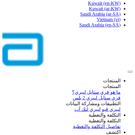
Kuwait
(en-KW)
Kuwait
(ar-KW)
Saudi Arabia
(ar-SA)
Vietnam
(vi)
Saudi Arabia
(en-SA)
المنتجات
المنتجات
ما هو فري ستايل ليبري؟
فري ستايل ليبري 2 بلس​
التطبيقات ومشاركة البيانات
ليبري ڤيو
ليبري لنك آب
التكلفة والتغطية
التكلفة والتغطية
تفاصيل التكلفة والتغطية
اكتشف​