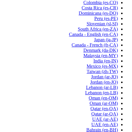
Colombia
(es-CO)
Costa Rica
(es-CR)
Dominicana
(es-DO)
Peru
(es-PE)
Slovenian
(sl-SI)
South Africa
(en-ZA)
Canada - English
(en-CA)
Japan
(ja-JP)
Canada - French
(fr-CA)
Denmark
(da-DK)
Malaysia
(en-MY)
India
(en-IN)
Mexico
(es-MX)
Taiwan
(zh-TW)
Jordan
(ar-JO)
Jordan
(en-JO)
Lebanon
(ar-LB)
Lebanon
(en-LB)
Oman
(en-OM)
Oman
(ar-OM)
Qatar
(en-QA)
Qatar
(ar-QA)
UAE
(ar-AE)
UAE
(en-AE)
Bahrain
(en-BH)