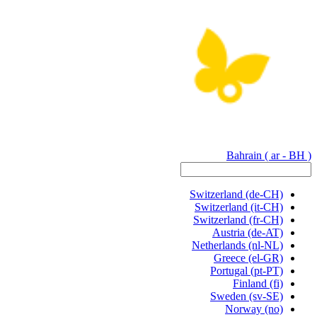
Bahrain
( ar - BH )
Switzerland
(de-CH)
Switzerland
(it-CH)
Switzerland
(fr-CH)
Austria
(de-AT)
Netherlands
(nl-NL)
Greece
(el-GR)
Portugal
(pt-PT)
Finland
(fi)
Sweden
(sv-SE)
Norway
(no)