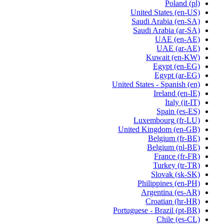
Poland
(pl)
United States
(en-US)
Saudi Arabia
(en-SA)
Saudi Arabia
(ar-SA)
UAE
(en-AE)
UAE
(ar-AE)
Kuwait
(en-KW)
Egypt
(en-EG)
Egypt
(ar-EG)
United States - Spanish
(en)
Ireland
(en-IE)
Italy
(it-IT)
Spain
(es-ES)
Luxembourg
(fr-LU)
United Kingdom
(en-GB)
Belgium
(fr-BE)
Belgium
(nl-BE)
France
(fr-FR)
Turkey
(tr-TR)
Slovak
(sk-SK)
Philippines
(en-PH)
Argentina
(es-AR)
Croatian
(hr-HR)
Portuguese - Brazil
(pt-BR)
Chile
(es-CL)