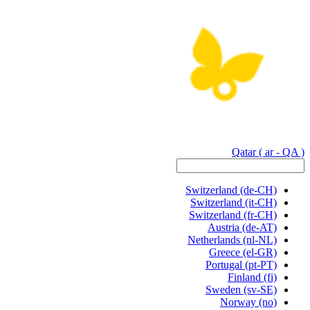
Qatar
( ar - QA )
Switzerland
(de-CH)
Switzerland
(it-CH)
Switzerland
(fr-CH)
Austria
(de-AT)
Netherlands
(nl-NL)
Greece
(el-GR)
Portugal
(pt-PT)
Finland
(fi)
Sweden
(sv-SE)
Norway
(no)