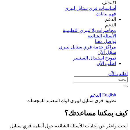
اكتشف​
أساسيات فري ستايل ليبري
فهم بياناتك
الدعم
الدعم
محاضرات يلا ليبري التعليمية
الأسئلة الشائعة
تواصل معنا
مراكز خدمة فري ستايل ليبري
سجّل الآن​
نموذج استبدال السنسر
اطلب الآن
اطلب الآن
English
الدعم
تطبيق فري ستايل ليبري لينك المعتمد للمجسات
كيف يمكننا مساعدتك؟
ابحث واعثر عن إجابات للأسئلة الشائعة حول أنظمة فري ستايل