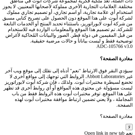
ذات الصلة، تُعدّ ملكية فكرية لمجموعة شركات أبوت في مناطق
مختلفة. العلامات التجارية الأخرى مملوكة لأصحابها المعنيين. لا يجوز
استخدام أي علامة تجارية، أو اسم تجاري، أو تصميم تجاري مملوك
لشركة أبوت على هذا الموقع دون الحصول على تصريح كتابي مسبق
من شركة أبوت لابوراتوريز، باستثناء تحديد المنتج أو الخدمات التابعة
للشركة. تم تصميم هذا الموقع والمعلومات الواردة فيه للاستخدام
من قبل المقيمين في دولة قطر. الصور والبيانات المُحاكية لأغراض
توضيحية فقط و ليست بياناتأ و حالات مرضية حقيقية.
ADC-105766 v3.0
مغادرة الصفحة؟
سيؤدي النقر فوق الارتباط "نعم" أدناه إلى نقلك إلى موقع ويب آخر
غير Abbott Laboratories. الروابط التي توجهك إلى مواقع أخرى لا
تخضع لسيطرة مختبرات أبوت. ولذلك ، فإن شركة أبوت لابوراتوريز
ليست مسؤولة عن محتوى هذه المواقع أو أي روابط أخرى قد تظهر
على هذا الموقع. توفر مختبرات أبوت هذه الروابط فقط من باب
المجاملة ، ولا يعني تضمين ارتباط موافقة مختبرات أبوت لهذه
الصفحة.
مغادرة الصفحة؟
لا
نعم
Open link in new tab