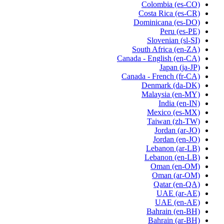
Colombia
(es-CO)
Costa Rica
(es-CR)
Dominicana
(es-DO)
Peru
(es-PE)
Slovenian
(sl-SI)
South Africa
(en-ZA)
Canada - English
(en-CA)
Japan
(ja-JP)
Canada - French
(fr-CA)
Denmark
(da-DK)
Malaysia
(en-MY)
India
(en-IN)
Mexico
(es-MX)
Taiwan
(zh-TW)
Jordan
(ar-JO)
Jordan
(en-JO)
Lebanon
(ar-LB)
Lebanon
(en-LB)
Oman
(en-OM)
Oman
(ar-OM)
Qatar
(en-QA)
UAE
(ar-AE)
UAE
(en-AE)
Bahrain
(en-BH)
Bahrain
(ar-BH)