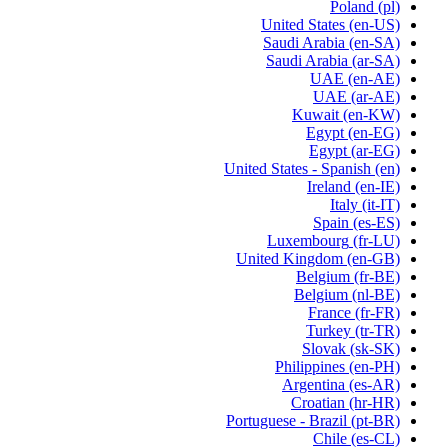
Poland
(pl)
United States
(en-US)
Saudi Arabia
(en-SA)
Saudi Arabia
(ar-SA)
UAE
(en-AE)
UAE
(ar-AE)
Kuwait
(en-KW)
Egypt
(en-EG)
Egypt
(ar-EG)
United States - Spanish
(en)
Ireland
(en-IE)
Italy
(it-IT)
Spain
(es-ES)
Luxembourg
(fr-LU)
United Kingdom
(en-GB)
Belgium
(fr-BE)
Belgium
(nl-BE)
France
(fr-FR)
Turkey
(tr-TR)
Slovak
(sk-SK)
Philippines
(en-PH)
Argentina
(es-AR)
Croatian
(hr-HR)
Portuguese - Brazil
(pt-BR)
Chile
(es-CL)