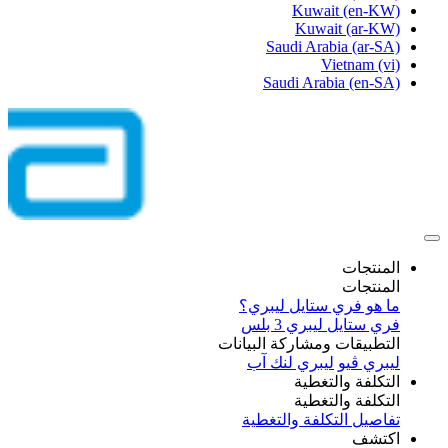
Kuwait
(en-KW)
Kuwait
(ar-KW)
Saudi Arabia
(ar-SA)
Vietnam
(vi)
Saudi Arabia
(en-SA)
المنتجات
المنتجات
ما هو فري ستايل ليبري؟
فري ستايل ليبري 3 بلس​
التطبيقات ومشاركة البيانات
ليبري ڤيو
ليبري لنك آب
التكلفة والتغطية
التكلفة والتغطية
تفاصيل التكلفة والتغطية
اكتشف​