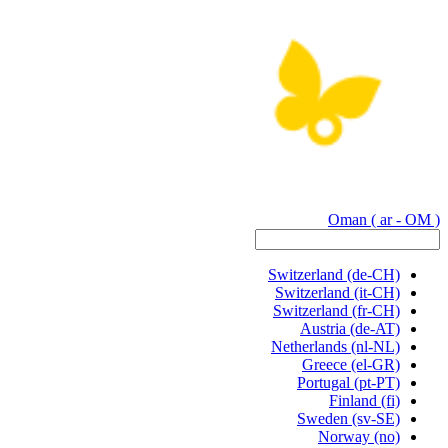
Oman
( ar - OM )
Switzerland
(de-CH)
Switzerland
(it-CH)
Switzerland
(fr-CH)
Austria
(de-AT)
Netherlands
(nl-NL)
Greece
(el-GR)
Portugal
(pt-PT)
Finland
(fi)
Sweden
(sv-SE)
Norway
(no)