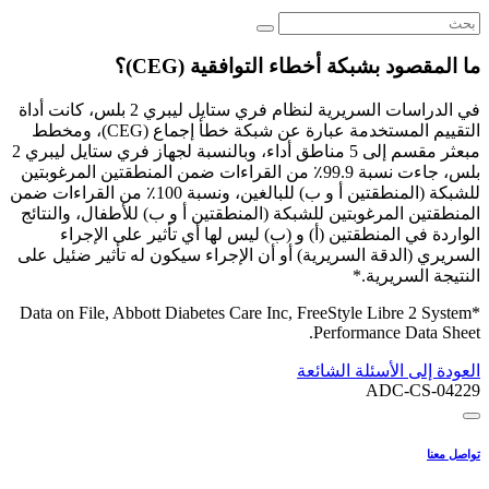
ما المقصود بشبكة أخطاء التوافقية (CEG)؟
في الدراسات السريرية لنظام فري ستايل ليبري 2 بلس، كانت أداة
التقييم المستخدمة عبارة عن شبكة خطأ إجماع (CEG)، ومخطط
مبعثر مقسم إلى 5 مناطق أداء، وبالنسبة لجهاز فري ستايل ليبري 2
بلس، جاءت نسبة 99.9٪ من القراءات ضمن المنطقتين المرغوبتين
للشبكة (المنطقتين أ و ب) للبالغين، ونسبة 100٪ من القراءات ضمن
المنطقتين المرغوبتين للشبكة (المنطقتين أ و ب) للأطفال، والنتائج
الواردة في المنطقتين (أ) و (ب) ليس لها أي تأثير على الإجراء
السريري (الدقة السريرية) أو أن الإجراء سيكون له تأثير ضئيل على
النتيجة السريرية.*
*Data on File, Abbott Diabetes Care Inc, FreeStyle Libre 2 System
Performance Data Sheet.
العودة إلى الأسئلة الشائعة
ADC-CS-04229
تواصل معنا