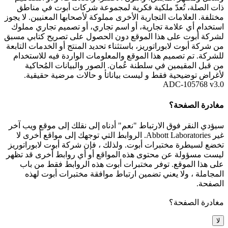
ذات الصلة، تُعدّ ملكية فكرية لمجموعة شركات أبوت في مناطق
مختلفة. العلامات التجارية الأخرى مملوكة لأصحابها المعنيين. لا يجوز
استخدام أي علامة تجارية، أو اسم تجاري، أو تصميم تجاري مملوك
لشركة أبوت على هذا الموقع دون الحصول على تصريح كتابي مسبق
من شركة أبوت لابوراتوريز، باستثناء تحديد المنتج أو الخدمات التابعة
للشركة. تم تصميم هذا الموقع والمعلومات الواردة فيه للاستخدام
من قبل المقيمين في سلطنة عُمان. الصور والبيانات المُحاكية
لأغراض توضيحية فقط و ليست بياناتأ و حالات مرضية حقيقية.
ADC-105768 v3.0
مغادرة الصفحة؟
سيؤدي النقر فوق الارتباط "نعم" أدناه إلى نقلك إلى موقع ويب آخر
غير Abbott Laboratories. الروابط التي توجهك إلى مواقع أخرى لا
تخضع لسيطرة مختبرات أبوت. ولذلك ، فإن شركة أبوت لابوراتوريز
ليست مسؤولة عن محتوى هذه المواقع أو أي روابط أخرى قد تظهر
على هذا الموقع. توفر مختبرات أبوت هذه الروابط فقط من باب
المجاملة ، ولا يعني تضمين ارتباط موافقة مختبرات أبوت لهذه
الصفحة.
مغادرة الصفحة؟
لا