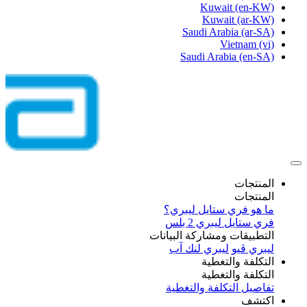
Kuwait
(en-KW)
Kuwait
(ar-KW)
Saudi Arabia
(ar-SA)
Vietnam
(vi)
Saudi Arabia
(en-SA)
المنتجات
المنتجات
ما هو فري ستايل ليبري؟
فري ستايل ليبري 2 بلس​
التطبيقات ومشاركة البيانات
ليبري ڤيو
ليبري لنك آب
التكلفة والتغطية
التكلفة والتغطية
تفاصيل التكلفة والتغطية
اكتشف​