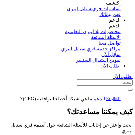
اكتشف​
أساسيات فري ستايل ليبري
فهم بياناتك
الدعم
الدعم
محاضرات يلا ليبري التعليمية
الأسئلة الشائعة
تواصل معنا
مراكز خدمة فري ستايل ليبري
سجّل الآن​
نموذج استبدال السنسر
اطلب الآن
اطلب الآن
English
الدعم
ما هي شبكة أخطاء التوافقية (CEG)؟
كيف يمكننا مساعدتك؟
ابحث واعثر عن إجابات للأسئلة الشائعة حول أنظمة فري ستايل
ليبري.