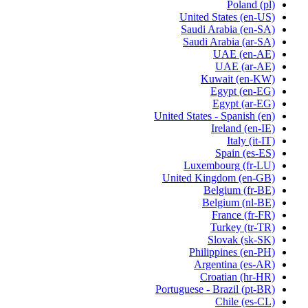
Poland
(pl)
United States
(en-US)
Saudi Arabia
(en-SA)
Saudi Arabia
(ar-SA)
UAE
(en-AE)
UAE
(ar-AE)
Kuwait
(en-KW)
Egypt
(en-EG)
Egypt
(ar-EG)
United States - Spanish
(en)
Ireland
(en-IE)
Italy
(it-IT)
Spain
(es-ES)
Luxembourg
(fr-LU)
United Kingdom
(en-GB)
Belgium
(fr-BE)
Belgium
(nl-BE)
France
(fr-FR)
Turkey
(tr-TR)
Slovak
(sk-SK)
Philippines
(en-PH)
Argentina
(es-AR)
Croatian
(hr-HR)
Portuguese - Brazil
(pt-BR)
Chile
(es-CL)