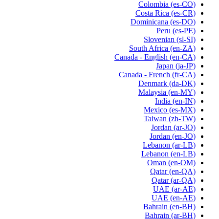
Colombia
(es-CO)
Costa Rica
(es-CR)
Dominicana
(es-DO)
Peru
(es-PE)
Slovenian
(sl-SI)
South Africa
(en-ZA)
Canada - English
(en-CA)
Japan
(ja-JP)
Canada - French
(fr-CA)
Denmark
(da-DK)
Malaysia
(en-MY)
India
(en-IN)
Mexico
(es-MX)
Taiwan
(zh-TW)
Jordan
(ar-JO)
Jordan
(en-JO)
Lebanon
(ar-LB)
Lebanon
(en-LB)
Oman
(en-OM)
Qatar
(en-QA)
Qatar
(ar-QA)
UAE
(ar-AE)
UAE
(en-AE)
Bahrain
(en-BH)
Bahrain
(ar-BH)