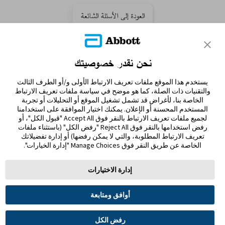
العودة إلى الأسئلة الشائعة
نحن نقدر خصوصيتك
تواصل معنا
يستخدم هذا الموقع ملفات تعريف الارتباط الأولى و/أو الطرف الثالث
إخلاء المسؤولية والمراجع
والتقنيات ذات الصلة، كما هو موضح في سياسة ملفات تعريف الارتباط
الخاصة بنا، لأغراض قد تشمل تشغيل الموقع أو التحليلات أو تجربة
المستخدم المحسنة أو الإعلان. يمكنك اختيار الموافقة على استخدامنا
خريطة الموقع
لجميع ملفات تعريف الارتباط بالنقر فوق Accept All "قبول الكل"، أو
رفض استخدامها بالنقر فوق Reject All "رفض الكل" (باستثناء ملفات
تعريف الارتباط المطلوبة، والتي لا يمكن رفضها) أو إدارة تفضيلاتك
الخاصة عن طريق النقر فوق Manage Choices "إدارة الخيارات".
إدارة الاختيارات
شروط الاستخدام
سياسة الخصوصية
تفضيلات ملفات تعريف الارتباط
أوافق ومتابعة
© 2026 أبوت. جميع الحقوق محفوظة. ليبري، وشعار الفراشة، وشكل ومظهر المجس، واللون الأصفر،
والعلامات، و/أو التصاميم ذات الصلة، تُعدّ ملكية فكرية لمجموعة شركات أبوت في مناطق مختلفة.
العلامات التجارية الأخرى مملوكة لأصحابها المعنيين. لا يجوز استخدام أي علامة تجارية، أو اسم
رفض الكل