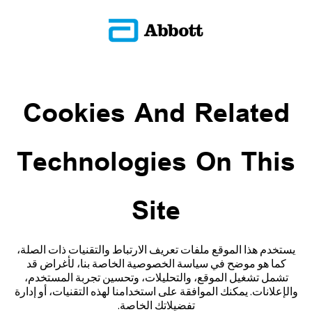
وتحليل وتقييم بيانات القياس التاريخية لدعم إدارة السكري بفعالية. برنامج
ليبري ڤيو ليس مخصصًا لاتخاذ قرارات العلاج ولا يجوز استخدامه كبديل
عن الاستشارة الصحية المتخصصة.
العودة إلى الأسئلة الشائعة
Cookies And Related
ADC-CS-04229
Technologies On This
Site
تواصل معنا
إخلاء المسؤولية والمراجع
يستخدم هذا الموقع ملفات تعريف الارتباط والتقنيات ذات الصلة،
كما هو موضح في سياسة الخصوصية الخاصة بنا، لأغراض قد
خريطة الموقع
تشمل تشغيل الموقع، والتحليلات، وتحسين تجربة المستخدم،
والإعلانات. يمكنك الموافقة على استخدامنا لهذه التقنيات، أو إدارة
تفضيلاتك الخاصة.