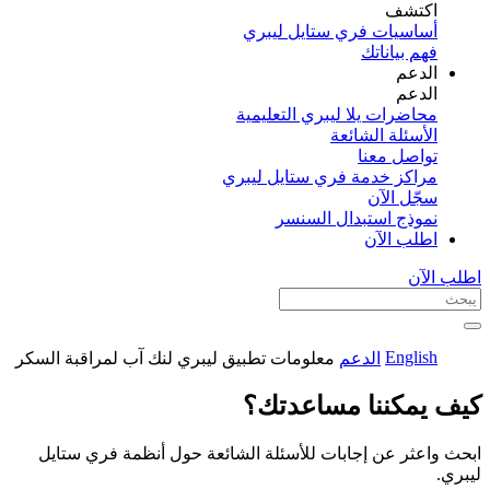
اكتشف​
أساسيات فري ستايل ليبري
فهم بياناتك
الدعم
الدعم
محاضرات يلا ليبري التعليمية
الأسئلة الشائعة
تواصل معنا
مراكز خدمة فري ستايل ليبري
سجّل الآن​
نموذج استبدال السنسر
اطلب الآن
اطلب الآن
English
الدعم
معلومات تطبيق ليبري لنك آب لمراقبة السكر
كيف يمكننا مساعدتك؟
ابحث واعثر عن إجابات للأسئلة الشائعة حول أنظمة فري ستايل
ليبري.