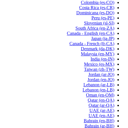
Colombia
(es-CO)
Costa Rica
(es-CR)
Dominicana
(es-DO)
Peru
(es-PE)
Slovenian
(sl-SI)
South Africa
(en-ZA)
Canada - English
(en-CA)
Japan
(ja-JP)
Canada - French
(fr-CA)
Denmark
(da-DK)
Malaysia
(en-MY)
India
(en-IN)
Mexico
(es-MX)
Taiwan
(zh-TW)
Jordan
(ar-JO)
Jordan
(en-JO)
Lebanon
(ar-LB)
Lebanon
(en-LB)
Oman
(en-OM)
Qatar
(en-QA)
Qatar
(ar-QA)
UAE
(ar-AE)
UAE
(en-AE)
Bahrain
(en-BH)
Bahrain
(ar-BH)