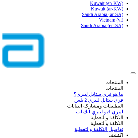
Kuwait
(en-KW)
Kuwait
(ar-KW)
Saudi Arabia
(ar-SA)
Vietnam
(vi)
Saudi Arabia
(en-SA)
المنتجات
المنتجات
ما هو فري ستايل ليبري؟
فري ستايل ليبري 2 بلس​
التطبيقات ومشاركة البيانات
ليبري ڤيو
ليبري لنك آب
التكلفة والتغطية
التكلفة والتغطية
تفاصيل التكلفة والتغطية
اكتشف​