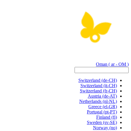
Oman
( ar - OM )
Switzerland
(de-CH)
Switzerland
(it-CH)
Switzerland
(fr-CH)
Austria
(de-AT)
Netherlands
(nl-NL)
Greece
(el-GR)
Portugal
(pt-PT)
Finland
(fi)
Sweden
(sv-SE)
Norway
(no)