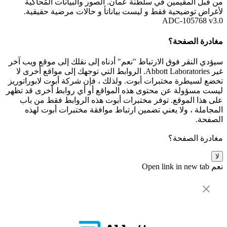
من قبل المقيمين في سلطنة عُمان. الصور والبيانات المُحاكية
لأغراض توضيحية فقط و ليست بياناتأ و حالات مرضية حقيقية.
ADC-105768 v3.0
مغادرة الصفحة؟
سيؤدي النقر فوق الارتباط "نعم" أدناه إلى نقلك إلى موقع ويب آخر
غير Abbott Laboratories. الروابط التي توجهك إلى مواقع أخرى لا
تخضع لسيطرة مختبرات أبوت. ولذلك ، فإن شركة أبوت لابوراتوريز
ليست مسؤولة عن محتوى هذه المواقع أو أي روابط أخرى قد تظهر
على هذا الموقع. توفر مختبرات أبوت هذه الروابط فقط من باب
المجاملة ، ولا يعني تضمين ارتباط موافقة مختبرات أبوت لهذه
الصفحة.
مغادرة الصفحة؟
لا
نعم
Open link in new tab