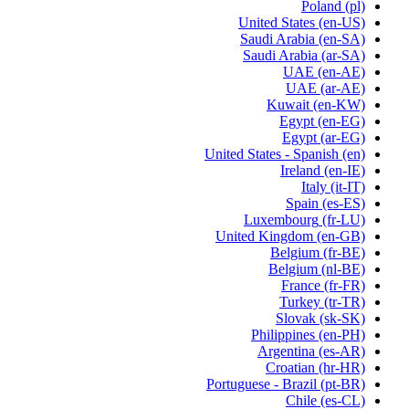
Poland
(pl)
United States
(en-US)
Saudi Arabia
(en-SA)
Saudi Arabia
(ar-SA)
UAE
(en-AE)
UAE
(ar-AE)
Kuwait
(en-KW)
Egypt
(en-EG)
Egypt
(ar-EG)
United States - Spanish
(en)
Ireland
(en-IE)
Italy
(it-IT)
Spain
(es-ES)
Luxembourg
(fr-LU)
United Kingdom
(en-GB)
Belgium
(fr-BE)
Belgium
(nl-BE)
France
(fr-FR)
Turkey
(tr-TR)
Slovak
(sk-SK)
Philippines
(en-PH)
Argentina
(es-AR)
Croatian
(hr-HR)
Portuguese - Brazil
(pt-BR)
Chile
(es-CL)