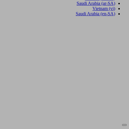
Saudi Arabia
(ar-SA)
Vietnam
(vi)
Saudi Arabia
(en-SA)