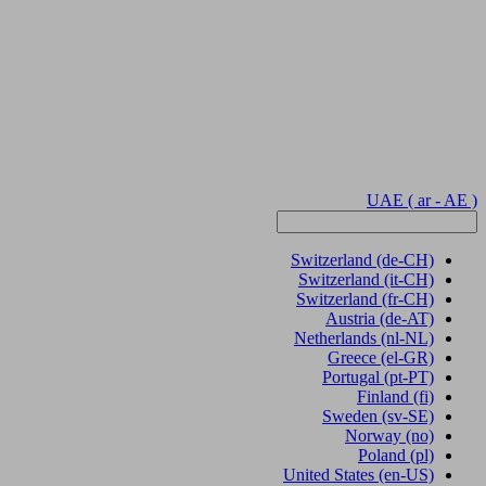
UAE
( ar - AE )
Switzerland
(de-CH)
Switzerland
(it-CH)
Switzerland
(fr-CH)
Austria
(de-AT)
Netherlands
(nl-NL)
Greece
(el-GR)
Portugal
(pt-PT)
Finland
(fi)
Sweden
(sv-SE)
Norway
(no)
Poland
(pl)
United States
(en-US)