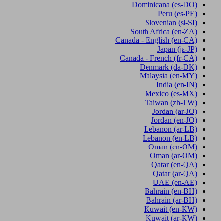
Dominicana
(es-DO)
Peru
(es-PE)
Slovenian
(sl-SI)
South Africa
(en-ZA)
Canada - English
(en-CA)
Japan
(ja-JP)
Canada - French
(fr-CA)
Denmark
(da-DK)
Malaysia
(en-MY)
India
(en-IN)
Mexico
(es-MX)
Taiwan
(zh-TW)
Jordan
(ar-JO)
Jordan
(en-JO)
Lebanon
(ar-LB)
Lebanon
(en-LB)
Oman
(en-OM)
Oman
(ar-OM)
Qatar
(en-QA)
Qatar
(ar-QA)
UAE
(en-AE)
Bahrain
(en-BH)
Bahrain
(ar-BH)
Kuwait
(en-KW)
Kuwait
(ar-KW)