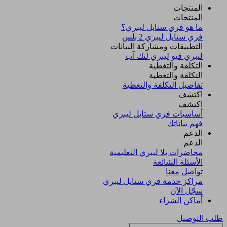
المنتجات
المنتجات
ما هو فري ستايل ليبري؟
فري ستايل ليبري 2 بلس​
التطبيقات ومشاركة البيانات
ليبري ڤيو
ليبري لنك آب
التكلفة والتغطية
التكلفة والتغطية
تفاصيل التكلفة والتغطية
اكتشف​
اكتشف​
أساسيات فري ستايل ليبري
فهم بياناتك
الدعم
الدعم
محاضرات يلا ليبري التعليمية
الأسئلة الشائعة
تواصل معنا
مراكز خدمة فري ستايل ليبري
سجّل الآن​
أماكن الشراء
طلب التوصيل