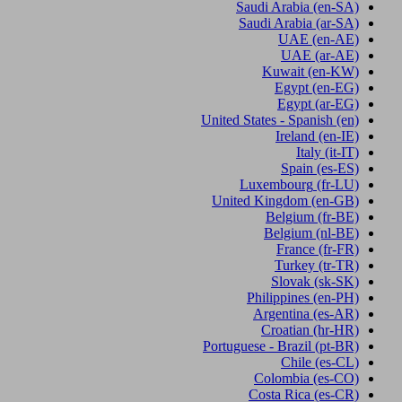
Saudi Arabia
(en-SA)
Saudi Arabia
(ar-SA)
UAE
(en-AE)
UAE
(ar-AE)
Kuwait
(en-KW)
Egypt
(en-EG)
Egypt
(ar-EG)
United States - Spanish
(en)
Ireland
(en-IE)
Italy
(it-IT)
Spain
(es-ES)
Luxembourg
(fr-LU)
United Kingdom
(en-GB)
Belgium
(fr-BE)
Belgium
(nl-BE)
France
(fr-FR)
Turkey
(tr-TR)
Slovak
(sk-SK)
Philippines
(en-PH)
Argentina
(es-AR)
Croatian
(hr-HR)
Portuguese - Brazil
(pt-BR)
Chile
(es-CL)
Colombia
(es-CO)
Costa Rica
(es-CR)