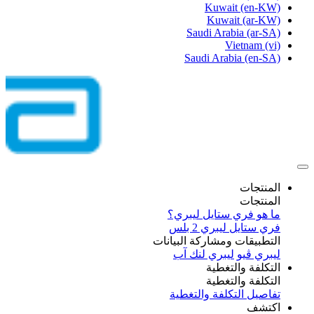
Kuwait
(en-KW)
Kuwait
(ar-KW)
Saudi Arabia
(ar-SA)
Vietnam
(vi)
Saudi Arabia
(en-SA)
المنتجات
المنتجات
ما هو فري ستايل ليبري؟
فري ستايل ليبري 2 بلس​
التطبيقات ومشاركة البيانات
ليبري ڤيو
ليبري لنك آب
التكلفة والتغطية
التكلفة والتغطية
تفاصيل التكلفة والتغطية
اكتشف​