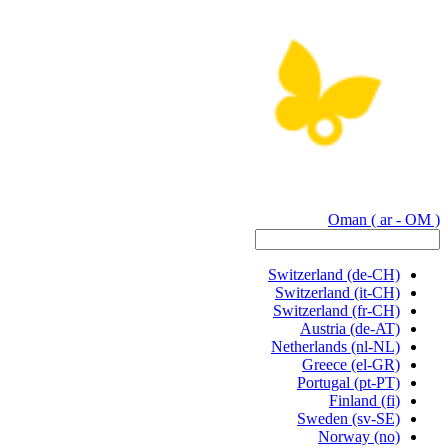
Oman
( ar - OM )
Switzerland
(de-CH)
Switzerland
(it-CH)
Switzerland
(fr-CH)
Austria
(de-AT)
Netherlands
(nl-NL)
Greece
(el-GR)
Portugal
(pt-PT)
Finland
(fi)
Sweden
(sv-SE)
Norway
(no)