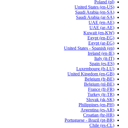
Poland
(pl)
United States
(en-US)
Saudi Arabia
(en-SA)
Saudi Arabia
(ar-SA)
UAE
(en-AE)
UAE
(ar-AE)
Kuwait
(en-KW)
Egypt
(en-EG)
Egypt
(ar-EG)
United States - Spanish
(en)
Ireland
(en-IE)
Italy
(it-IT)
Spain
(es-ES)
Luxembourg
(fr-LU)
United Kingdom
(en-GB)
Belgium
(fr-BE)
Belgium
(nl-BE)
France
(fr-FR)
Turkey
(tr-TR)
Slovak
(sk-SK)
Philippines
(en-PH)
Argentina
(es-AR)
Croatian
(hr-HR)
Portuguese - Brazil
(pt-BR)
Chile
(es-CL)