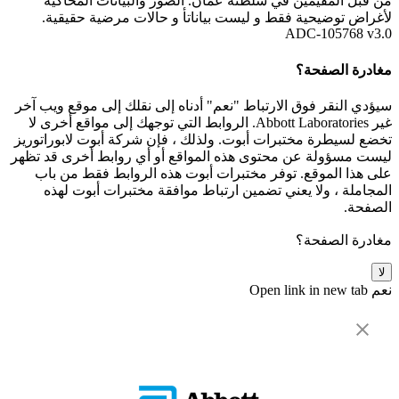
من قبل المقيمين في سلطنة عُمان. الصور والبيانات المُحاكية
لأغراض توضيحية فقط و ليست بياناتأ و حالات مرضية حقيقية.
ADC-105768 v3.0
مغادرة الصفحة؟
سيؤدي النقر فوق الارتباط "نعم" أدناه إلى نقلك إلى موقع ويب آخر
غير Abbott Laboratories. الروابط التي توجهك إلى مواقع أخرى لا
تخضع لسيطرة مختبرات أبوت. ولذلك ، فإن شركة أبوت لابوراتوريز
ليست مسؤولة عن محتوى هذه المواقع أو أي روابط أخرى قد تظهر
على هذا الموقع. توفر مختبرات أبوت هذه الروابط فقط من باب
المجاملة ، ولا يعني تضمين ارتباط موافقة مختبرات أبوت لهذه
الصفحة.
مغادرة الصفحة؟
لا
نعم
Open link in new tab