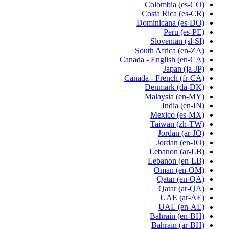
Colombia
(es-CO)
Costa Rica
(es-CR)
Dominicana
(es-DO)
Peru
(es-PE)
Slovenian
(sl-SI)
South Africa
(en-ZA)
Canada - English
(en-CA)
Japan
(ja-JP)
Canada - French
(fr-CA)
Denmark
(da-DK)
Malaysia
(en-MY)
India
(en-IN)
Mexico
(es-MX)
Taiwan
(zh-TW)
Jordan
(ar-JO)
Jordan
(en-JO)
Lebanon
(ar-LB)
Lebanon
(en-LB)
Oman
(en-OM)
Qatar
(en-QA)
Qatar
(ar-QA)
UAE
(ar-AE)
UAE
(en-AE)
Bahrain
(en-BH)
Bahrain
(ar-BH)