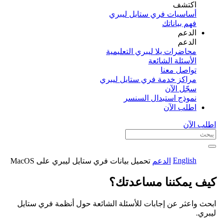
اكتشف​
أساسيات فري ستايل ليبري
فهم بياناتك
الدعم
الدعم
محاضرات يلا ليبري التعليمية
الأسئلة الشائعة
تواصل معنا
مراكز خدمة فري ستايل ليبري
سجّل الآن​
نموذج استبدال السنسر
اطلب الآن
اطلب الآن
English
الدعم
تحميل بيانات فري ستايل ليبري على MacOS
كيف يمكننا مساعدتك؟
ابحث واعثر عن إجابات للأسئلة الشائعة حول أنظمة فري ستايل
ليبري.