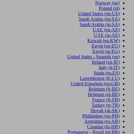
Norway
(no)
Poland
(pl)
United States
(en-US)
Saudi Arabia
(en-SA)
Saudi Arabia
(ar-SA)
UAE
(en-AE)
UAE
(ar-AE)
Kuwait
(en-KW)
Egypt
(en-EG)
Egypt
(ar-EG)
United States - Spanish
(en)
Ireland
(en-IE)
Italy
(it-IT)
Spain
(es-ES)
Luxembourg
(fr-LU)
United Kingdom
(en-GB)
Belgium
(fr-BE)
Belgium
(nl-BE)
France
(fr-FR)
Turkey
(tr-TR)
Slovak
(sk-SK)
Philippines
(en-PH)
Argentina
(es-AR)
Croatian
(hr-HR)
Portuguese - Brazil
(pt-BR)