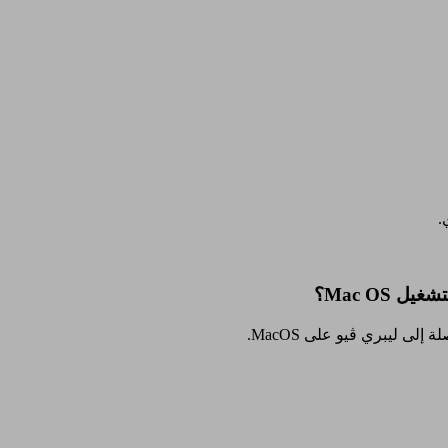
.
Mac OS؟
ى ليبري ڤيو على MacOS.