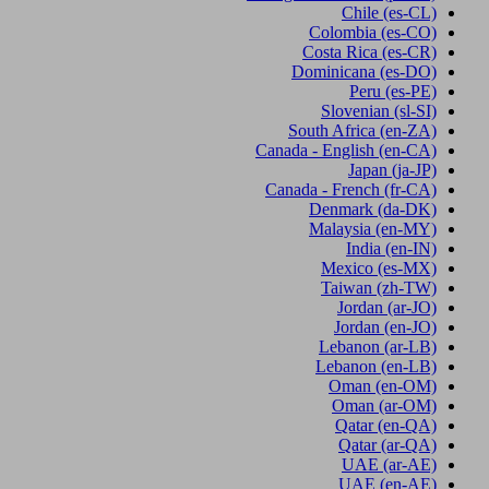
Chile
(es-CL)
Colombia
(es-CO)
Costa Rica
(es-CR)
Dominicana
(es-DO)
Peru
(es-PE)
Slovenian
(sl-SI)
South Africa
(en-ZA)
Canada - English
(en-CA)
Japan
(ja-JP)
Canada - French
(fr-CA)
Denmark
(da-DK)
Malaysia
(en-MY)
India
(en-IN)
Mexico
(es-MX)
Taiwan
(zh-TW)
Jordan
(ar-JO)
Jordan
(en-JO)
Lebanon
(ar-LB)
Lebanon
(en-LB)
Oman
(en-OM)
Oman
(ar-OM)
Qatar
(en-QA)
Qatar
(ar-QA)
UAE
(ar-AE)
UAE
(en-AE)