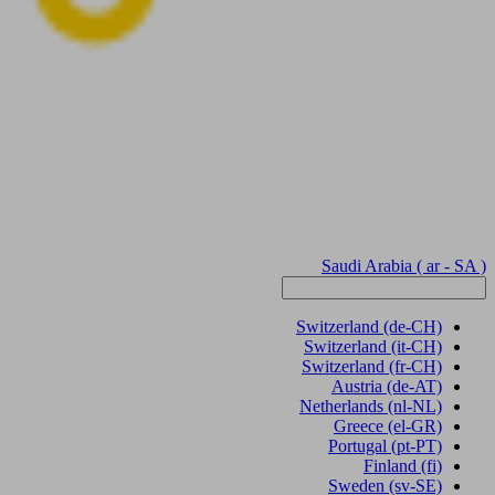
Saudi Arabia
( ar - SA )
Switzerland
(de-CH)
Switzerland
(it-CH)
Switzerland
(fr-CH)
Austria
(de-AT)
Netherlands
(nl-NL)
Greece
(el-GR)
Portugal
(pt-PT)
Finland
(fi)
Sweden
(sv-SE)