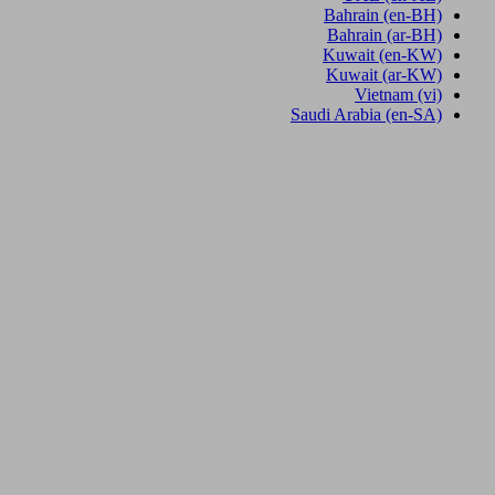
Bahrain
(en-BH)
Bahrain
(ar-BH)
Kuwait
(en-KW)
Kuwait
(ar-KW)
Vietnam
(vi)
Saudi Arabia
(en-SA)