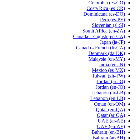
Colombia
(es-CO)
Costa Rica
(es-CR)
Dominicana
(es-DO)
Peru
(es-PE)
Slovenian
(sl-SI)
South Africa
(en-ZA)
Canada - English
(en-CA)
Japan
(ja-JP)
Canada - French
(fr-CA)
Denmark
(da-DK)
Malaysia
(en-MY)
India
(en-IN)
Mexico
(es-MX)
Taiwan
(zh-TW)
Jordan
(ar-JO)
Jordan
(en-JO)
Lebanon
(ar-LB)
Lebanon
(en-LB)
Oman
(en-OM)
Qatar
(en-QA)
Qatar
(ar-QA)
UAE
(ar-AE)
UAE
(en-AE)
Bahrain
(en-BH)
Bahrain
(ar-BH)