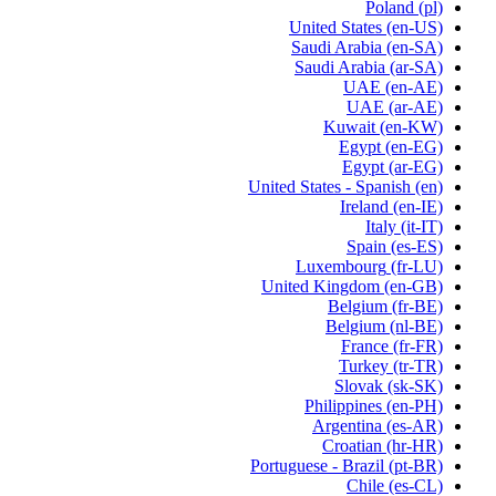
Poland
(pl)
United States
(en-US)
Saudi Arabia
(en-SA)
Saudi Arabia
(ar-SA)
UAE
(en-AE)
UAE
(ar-AE)
Kuwait
(en-KW)
Egypt
(en-EG)
Egypt
(ar-EG)
United States - Spanish
(en)
Ireland
(en-IE)
Italy
(it-IT)
Spain
(es-ES)
Luxembourg
(fr-LU)
United Kingdom
(en-GB)
Belgium
(fr-BE)
Belgium
(nl-BE)
France
(fr-FR)
Turkey
(tr-TR)
Slovak
(sk-SK)
Philippines
(en-PH)
Argentina
(es-AR)
Croatian
(hr-HR)
Portuguese - Brazil
(pt-BR)
Chile
(es-CL)