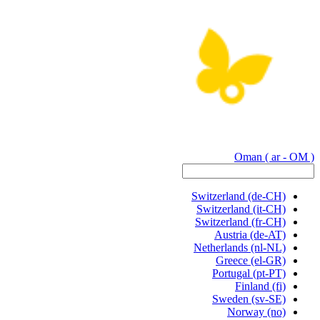
Oman
( ar - OM )
Switzerland
(de-CH)
Switzerland
(it-CH)
Switzerland
(fr-CH)
Austria
(de-AT)
Netherlands
(nl-NL)
Greece
(el-GR)
Portugal
(pt-PT)
Finland
(fi)
Sweden
(sv-SE)
Norway
(no)