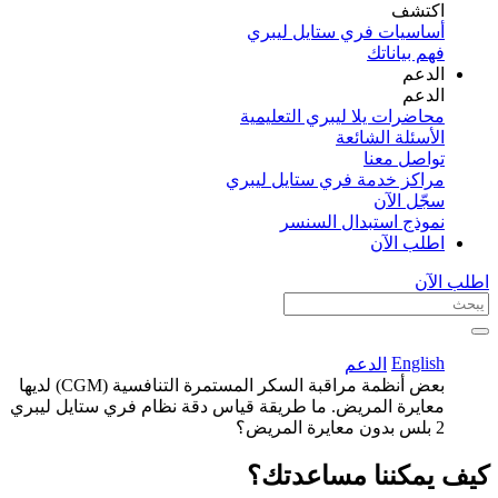
اكتشف​
أساسيات فري ستايل ليبري
فهم بياناتك
الدعم
الدعم
محاضرات يلا ليبري التعليمية
الأسئلة الشائعة
تواصل معنا
مراكز خدمة فري ستايل ليبري
سجّل الآن​
نموذج استبدال السنسر
اطلب الآن
اطلب الآن
English
الدعم
بعض أنظمة مراقبة السكر المستمرة التنافسية (CGM) لديها
معايرة المريض. ما طريقة قياس دقة نظام فري ستايل ليبري
2 بلس بدون معايرة المريض؟
كيف يمكننا مساعدتك؟