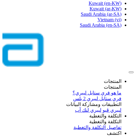
Kuwait
(en-KW)
Kuwait
(ar-KW)
Saudi Arabia
(ar-SA)
Vietnam
(vi)
Saudi Arabia
(en-SA)
المنتجات
المنتجات
ما هو فري ستايل ليبري؟
فري ستايل ليبري 2 بلس​
التطبيقات ومشاركة البيانات
ليبري ڤيو
ليبري لنك آب
التكلفة والتغطية
التكلفة والتغطية
تفاصيل التكلفة والتغطية
اكتشف​