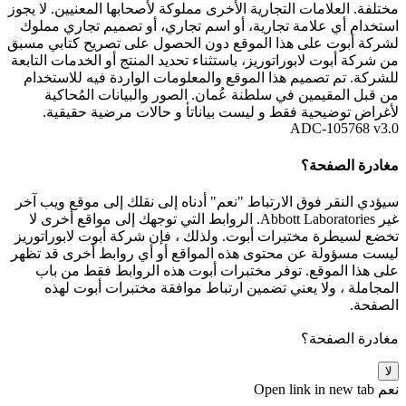
مختلفة. العلامات التجارية الأخرى مملوكة لأصحابها المعنيين. لا يجوز
استخدام أي علامة تجارية، أو اسم تجاري، أو تصميم تجاري مملوك
لشركة أبوت على هذا الموقع دون الحصول على تصريح كتابي مسبق
من شركة أبوت لابوراتوريز، باستثناء تحديد المنتج أو الخدمات التابعة
للشركة. تم تصميم هذا الموقع والمعلومات الواردة فيه للاستخدام
من قبل المقيمين في سلطنة عُمان. الصور والبيانات المُحاكية
لأغراض توضيحية فقط و ليست بياناتأ و حالات مرضية حقيقية.
ADC-105768 v3.0
مغادرة الصفحة؟
سيؤدي النقر فوق الارتباط "نعم" أدناه إلى نقلك إلى موقع ويب آخر
غير Abbott Laboratories. الروابط التي توجهك إلى مواقع أخرى لا
تخضع لسيطرة مختبرات أبوت. ولذلك ، فإن شركة أبوت لابوراتوريز
ليست مسؤولة عن محتوى هذه المواقع أو أي روابط أخرى قد تظهر
على هذا الموقع. توفر مختبرات أبوت هذه الروابط فقط من باب
المجاملة ، ولا يعني تضمين ارتباط موافقة مختبرات أبوت لهذه
الصفحة.
مغادرة الصفحة؟
لا
نعم
Open link in new tab