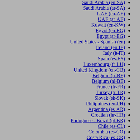
Saudi Arabia
(en-SA)
Saudi Arabia
(ar-SA)
UAE
(en-AE)
UAE
(ar-AE)
Kuwait
(en-KW)
Egypt
(en-EG)
Egypt
(ar-EG)
United States - Spanish
(en)
Ireland
(en-IE)
Italy
(it-IT)
Spain
(es-ES)
Luxembourg
(fr-LU)
United Kingdom
(en-GB)
Belgium
(fr-BE)
Belgium
(nl-BE)
France
(fr-FR)
Turkey
(tr-TR)
Slovak
(sk-SK)
Philippines
(en-PH)
Argentina
(es-AR)
Croatian
(hr-HR)
Portuguese - Brazil
(pt-BR)
Chile
(es-CL)
Colombia
(es-CO)
Costa Rica
(es-CR)