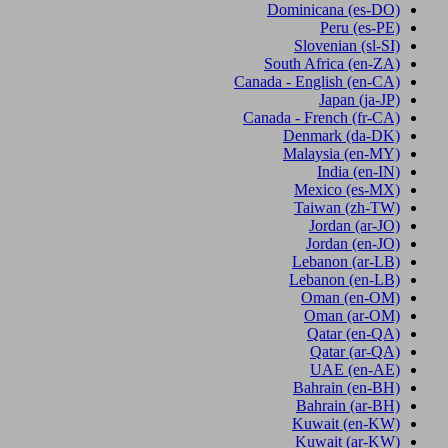
Dominicana
(es-DO)
Peru
(es-PE)
Slovenian
(sl-SI)
South Africa
(en-ZA)
Canada - English
(en-CA)
Japan
(ja-JP)
Canada - French
(fr-CA)
Denmark
(da-DK)
Malaysia
(en-MY)
India
(en-IN)
Mexico
(es-MX)
Taiwan
(zh-TW)
Jordan
(ar-JO)
Jordan
(en-JO)
Lebanon
(ar-LB)
Lebanon
(en-LB)
Oman
(en-OM)
Oman
(ar-OM)
Qatar
(en-QA)
Qatar
(ar-QA)
UAE
(en-AE)
Bahrain
(en-BH)
Bahrain
(ar-BH)
Kuwait
(en-KW)
Kuwait
(ar-KW)