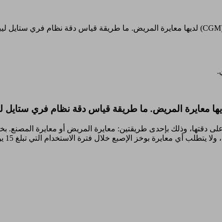
.
بة السكر المستمرة (CGM) معايرة للحفاظ على دقتها، وذلك بإحدى طريقتين: معايرة المريض 