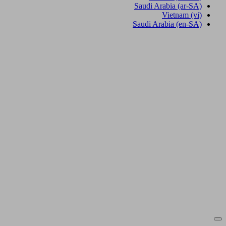
Saudi Arabia
(ar-SA)
Vietnam
(vi)
Saudi Arabia
(en-SA)