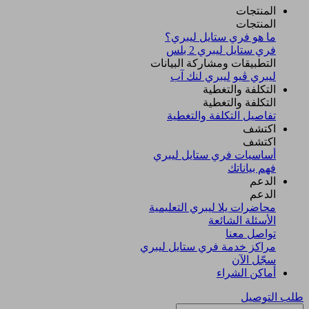
المنتجات
المنتجات
ما هو فري ستايل ليبري؟
فري ستايل ليبري 2 بلس​
التطبيقات ومشاركة البيانات
ليبري ڤيو
ليبري لنك آب
التكلفة والتغطية
التكلفة والتغطية
تفاصيل التكلفة والتغطية
اكتشف​
اكتشف​
أساسيات فري ستايل ليبري
فهم بياناتك
الدعم
الدعم
محاضرات يلا ليبري التعليمية
الأسئلة الشائعة
تواصل معنا
مراكز خدمة فري ستايل ليبري
سجّل الآن​
أماكن الشراء
طلب التوصيل