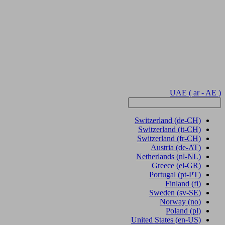
UAE
( ar - AE )
Switzerland
(de-CH)
Switzerland
(it-CH)
Switzerland
(fr-CH)
Austria
(de-AT)
Netherlands
(nl-NL)
Greece
(el-GR)
Portugal
(pt-PT)
Finland
(fi)
Sweden
(sv-SE)
Norway
(no)
Poland
(pl)
United States
(en-US)