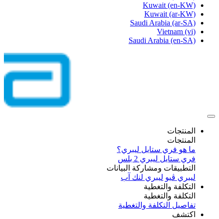
Kuwait
(en-KW)
Kuwait
(ar-KW)
Saudi Arabia
(ar-SA)
Vietnam
(vi)
Saudi Arabia
(en-SA)
المنتجات
المنتجات
ما هو فري ستايل ليبري؟
فري ستايل ليبري 2 بلس​
التطبيقات ومشاركة البيانات
ليبري ڤيو
ليبري لنك آب
التكلفة والتغطية
التكلفة والتغطية
تفاصيل التكلفة والتغطية
اكتشف​