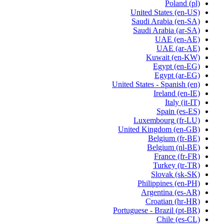
Poland
(pl)
United States
(en-US)
Saudi Arabia
(en-SA)
Saudi Arabia
(ar-SA)
UAE
(en-AE)
UAE
(ar-AE)
Kuwait
(en-KW)
Egypt
(en-EG)
Egypt
(ar-EG)
United States - Spanish
(en)
Ireland
(en-IE)
Italy
(it-IT)
Spain
(es-ES)
Luxembourg
(fr-LU)
United Kingdom
(en-GB)
Belgium
(fr-BE)
Belgium
(nl-BE)
France
(fr-FR)
Turkey
(tr-TR)
Slovak
(sk-SK)
Philippines
(en-PH)
Argentina
(es-AR)
Croatian
(hr-HR)
Portuguese - Brazil
(pt-BR)
Chile
(es-CL)