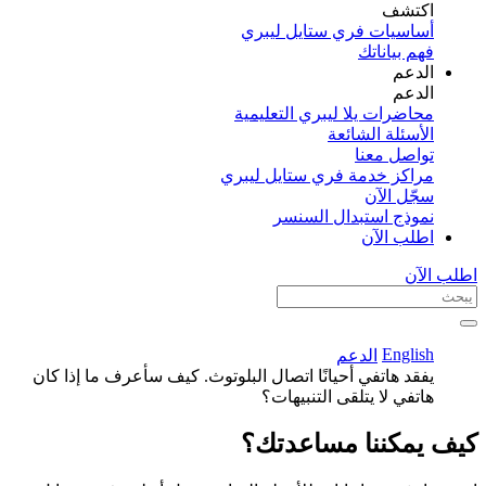
اكتشف​
أساسيات فري ستايل ليبري
فهم بياناتك
الدعم
الدعم
محاضرات يلا ليبري التعليمية
الأسئلة الشائعة
تواصل معنا
مراكز خدمة فري ستايل ليبري
سجّل الآن​
نموذج استبدال السنسر
اطلب الآن
اطلب الآن
English
الدعم
يفقد هاتفي أحيانًا اتصال البلوتوث. كيف سأعرف ما إذا كان
هاتفي لا يتلقى التنبيهات؟
كيف يمكننا مساعدتك؟