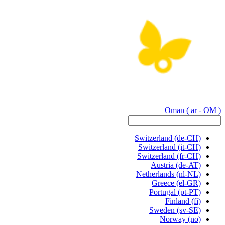
Oman
( ar - OM )
Switzerland
(de-CH)
Switzerland
(it-CH)
Switzerland
(fr-CH)
Austria
(de-AT)
Netherlands
(nl-NL)
Greece
(el-GR)
Portugal
(pt-PT)
Finland
(fi)
Sweden
(sv-SE)
Norway
(no)