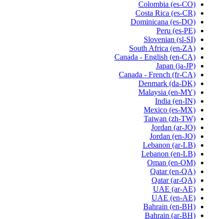
Colombia
(es-CO)
Costa Rica
(es-CR)
Dominicana
(es-DO)
Peru
(es-PE)
Slovenian
(sl-SI)
South Africa
(en-ZA)
Canada - English
(en-CA)
Japan
(ja-JP)
Canada - French
(fr-CA)
Denmark
(da-DK)
Malaysia
(en-MY)
India
(en-IN)
Mexico
(es-MX)
Taiwan
(zh-TW)
Jordan
(ar-JO)
Jordan
(en-JO)
Lebanon
(ar-LB)
Lebanon
(en-LB)
Oman
(en-OM)
Qatar
(en-QA)
Qatar
(ar-QA)
UAE
(ar-AE)
UAE
(en-AE)
Bahrain
(en-BH)
Bahrain
(ar-BH)