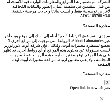
للشركة. تم تصميم هذا الموقع والمعلومات الواردة فيه للاستخدام
من قبل المقيمين في سلطنة عُمان. الصور والبيانات المُحاكية
لأغراض توضيحية فقط و ليست بياناتأ و حالات مرضية حقيقية.
ADC-105768 v3.0
مغادرة الصفحة؟
سيؤدي النقر فوق الارتباط "نعم" أدناه إلى نقلك إلى موقع ويب آخر
غير Abbott Laboratories. الروابط التي توجهك إلى مواقع أخرى لا
تخضع لسيطرة مختبرات أبوت. ولذلك ، فإن شركة أبوت لابوراتوريز
ليست مسؤولة عن محتوى هذه المواقع أو أي روابط أخرى قد تظهر
على هذا الموقع. توفر مختبرات أبوت هذه الروابط فقط من باب
المجاملة ، ولا يعني تضمين ارتباط موافقة مختبرات أبوت لهذه
الصفحة.
مغادرة الصفحة؟
لا
نعم
Open link in new tab