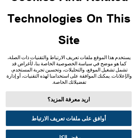
ADC-CS-04229
Technologies On This
Site
تواصل معنا
إخلاء المسؤولية والمراجع
يستخدم هذا الموقع ملفات تعريف الارتباط والتقنيات ذات الصلة،
كما هو موضح في سياسة الخصوصية الخاصة بنا، لأغراض قد
خريطة الموقع
تشمل تشغيل الموقع، والتحليلات، وتحسين تجربة المستخدم،
والإعلانات. يمكنك الموافقة على استخدامنا لهذه التقنيات، أو إدارة
تفضيلاتك الخاصة.
اريد معرفة المزيد؟
شروط الاستخدام
سياسة الخصوصية
تفضيلات ملفات تعريف الارتباط
أوافق على ملفات تعريف الارتباط
© 2026 أبوت. جميع الحقوق محفوظة. ليبري، وشعار الفراشة، وشكل ومظهر المجس، واللون الأصفر،
والعلامات، و/أو التصاميم ذات الصلة، تُعدّ ملكية فكرية لمجموعة شركات أبوت في مناطق مختلفة.
العلامات التجارية الأخرى مملوكة لأصحابها المعنيين. لا يجوز استخدام أي علامة تجارية، أو اسم
تجاري، أو تصميم تجاري مملوك لشركة أبوت على هذا الموقع دون الحصول على تصريح كتابي مسبق من
رفض الكل
شركة أبوت لابوراتوريز، باستثناء تحديد المنتج أو الخدمات التابعة للشركة. تم تصميم هذا الموقع