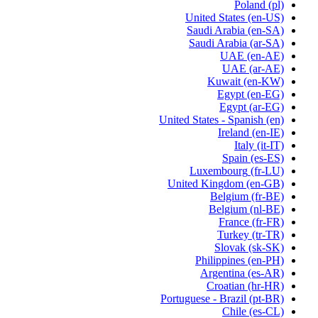
Poland
(pl)
United States
(en-US)
Saudi Arabia
(en-SA)
Saudi Arabia
(ar-SA)
UAE
(en-AE)
UAE
(ar-AE)
Kuwait
(en-KW)
Egypt
(en-EG)
Egypt
(ar-EG)
United States - Spanish
(en)
Ireland
(en-IE)
Italy
(it-IT)
Spain
(es-ES)
Luxembourg
(fr-LU)
United Kingdom
(en-GB)
Belgium
(fr-BE)
Belgium
(nl-BE)
France
(fr-FR)
Turkey
(tr-TR)
Slovak
(sk-SK)
Philippines
(en-PH)
Argentina
(es-AR)
Croatian
(hr-HR)
Portuguese - Brazil
(pt-BR)
Chile
(es-CL)