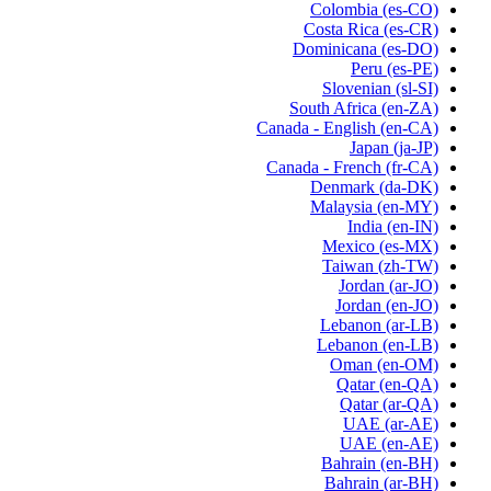
Colombia
(es-CO)
Costa Rica
(es-CR)
Dominicana
(es-DO)
Peru
(es-PE)
Slovenian
(sl-SI)
South Africa
(en-ZA)
Canada - English
(en-CA)
Japan
(ja-JP)
Canada - French
(fr-CA)
Denmark
(da-DK)
Malaysia
(en-MY)
India
(en-IN)
Mexico
(es-MX)
Taiwan
(zh-TW)
Jordan
(ar-JO)
Jordan
(en-JO)
Lebanon
(ar-LB)
Lebanon
(en-LB)
Oman
(en-OM)
Qatar
(en-QA)
Qatar
(ar-QA)
UAE
(ar-AE)
UAE
(en-AE)
Bahrain
(en-BH)
Bahrain
(ar-BH)