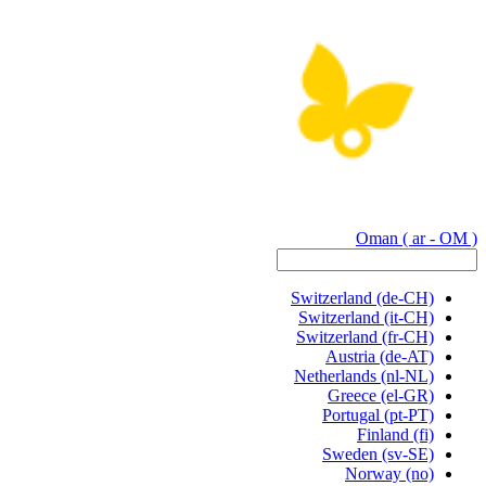
Oman
( ar - OM )
Switzerland
(de-CH)
Switzerland
(it-CH)
Switzerland
(fr-CH)
Austria
(de-AT)
Netherlands
(nl-NL)
Greece
(el-GR)
Portugal
(pt-PT)
Finland
(fi)
Sweden
(sv-SE)
Norway
(no)