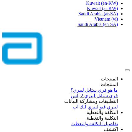
Kuwait
(en-KW)
Kuwait
(ar-KW)
Saudi Arabia
(ar-SA)
Vietnam
(vi)
Saudi Arabia
(en-SA)
المنتجات
المنتجات
ما هو فري ستايل ليبري؟
فري ستايل ليبري 2 بلس​
التطبيقات ومشاركة البيانات
ليبري ڤيو
ليبري لنك آب
التكلفة والتغطية
التكلفة والتغطية
تفاصيل التكلفة والتغطية
اكتشف​