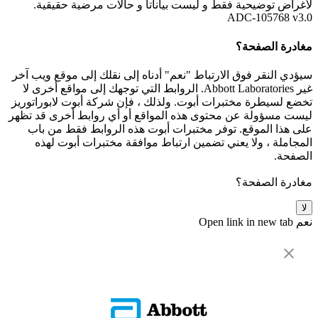
لأغراض توضيحية فقط و ليست بياناتأ و حالات مرضية حقيقية.
ADC-105768 v3.0
مغادرة الصفحة؟
سيؤدي النقر فوق الارتباط "نعم" أدناه إلى نقلك إلى موقع ويب آخر
غير Abbott Laboratories. الروابط التي توجهك إلى مواقع أخرى لا
تخضع لسيطرة مختبرات أبوت. ولذلك ، فإن شركة أبوت لابوراتوريز
ليست مسؤولة عن محتوى هذه المواقع أو أي روابط أخرى قد تظهر
على هذا الموقع. توفر مختبرات أبوت هذه الروابط فقط من باب
المجاملة ، ولا يعني تضمين ارتباط موافقة مختبرات أبوت لهذه
الصفحة.
مغادرة الصفحة؟
لا
نعم
Open link in new tab