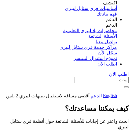
اكتشف​
أساسيات فري ستايل ليبري
فهم بياناتك
الدعم
الدعم
محاضرات يلا ليبري التعليمية
الأسئلة الشائعة
تواصل معنا
مراكز خدمة فري ستايل ليبري
سجّل الآن​
نموذج استبدال السنسر
اطلب الآن
اطلب الآن
English
الدعم
أقصى مسافة لاستقبال تنبيهات ليبري 2 بلس
كيف يمكننا مساعدتك؟
ابحث واعثر عن إجابات للأسئلة الشائعة حول أنظمة فري ستايل
ليبري.