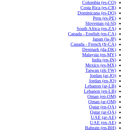
Colombia
(es-CO)
Costa Rica
(es-CR)
Dominicana
(es-DO)
Peru
(es-PE)
Slovenian
(sl-SI)
South Africa
(en-ZA)
Canada - English
(en-CA)
Japan
(ja-JP)
Canada - French
(fr-CA)
Denmark
(da-DK)
Malaysia
(en-MY)
India
(en-IN)
Mexico
(es-MX)
Taiwan
(zh-TW)
Jordan
(ar-JO)
Jordan
(en-JO)
Lebanon
(ar-LB)
Lebanon
(en-LB)
Oman
(en-OM)
Oman
(ar-OM)
Qatar
(en-QA)
Qatar
(ar-QA)
UAE
(ar-AE)
UAE
(en-AE)
Bahrain
(en-BH)