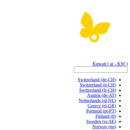
Kuwait
( ar - KW )
Switzerland
(de-CH)
Switzerland
(it-CH)
Switzerland
(fr-CH)
Austria
(de-AT)
Netherlands
(nl-NL)
Greece
(el-GR)
Portugal
(pt-PT)
Finland
(fi)
Sweden
(sv-SE)
Norway
(no)