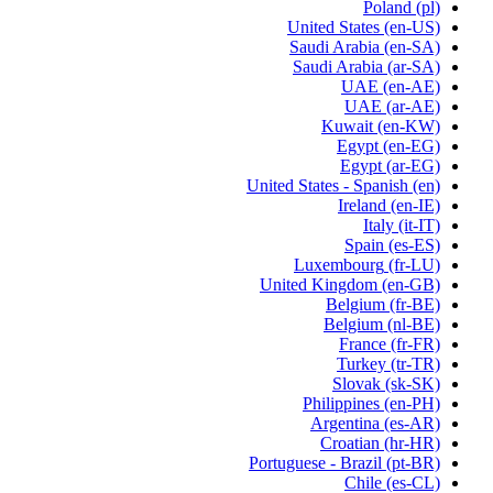
Poland
(pl)
United States
(en-US)
Saudi Arabia
(en-SA)
Saudi Arabia
(ar-SA)
UAE
(en-AE)
UAE
(ar-AE)
Kuwait
(en-KW)
Egypt
(en-EG)
Egypt
(ar-EG)
United States - Spanish
(en)
Ireland
(en-IE)
Italy
(it-IT)
Spain
(es-ES)
Luxembourg
(fr-LU)
United Kingdom
(en-GB)
Belgium
(fr-BE)
Belgium
(nl-BE)
France
(fr-FR)
Turkey
(tr-TR)
Slovak
(sk-SK)
Philippines
(en-PH)
Argentina
(es-AR)
Croatian
(hr-HR)
Portuguese - Brazil
(pt-BR)
Chile
(es-CL)