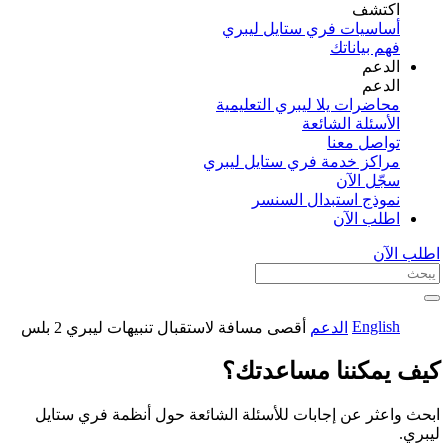
اكتشف​
أساسيات فري ستايل ليبري
فهم بياناتك
الدعم
الدعم
محاضرات يلا ليبري التعليمية
الأسئلة الشائعة
تواصل معنا
مراكز خدمة فري ستايل ليبري
سجّل الآن​
نموذج استبدال السنسر
اطلب الآن
اطلب الآن
English
الدعم
أقصى مسافة لاستقبال تنبيهات ليبري 2 بلس
كيف يمكننا مساعدتك؟
ابحث واعثر عن إجابات للأسئلة الشائعة حول أنظمة فري ستايل
ليبري.