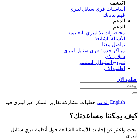
اكتشف​
أساسيات فري ستايل ليبري
فهم بياناتك
الدعم
الدعم
محاضرات يلا ليبري التعليمية
الأسئلة الشائعة
تواصل معنا
مراكز خدمة فري ستايل ليبري
سجّل الآن​
نموذج استبدال السنسر
اطلب الآن
اطلب الآن
English
الدعم
خطوات مشاركة تقارير السكر عبر ليبري ڤيو
كيف يمكننا مساعدتك؟
ابحث واعثر عن إجابات للأسئلة الشائعة حول أنظمة فري ستايل
ليبري.