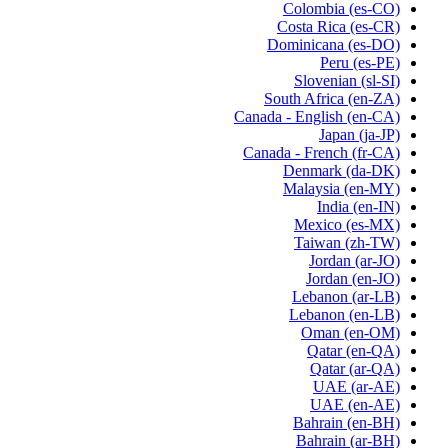
Colombia
(es-CO)
Costa Rica
(es-CR)
Dominicana
(es-DO)
Peru
(es-PE)
Slovenian
(sl-SI)
South Africa
(en-ZA)
Canada - English
(en-CA)
Japan
(ja-JP)
Canada - French
(fr-CA)
Denmark
(da-DK)
Malaysia
(en-MY)
India
(en-IN)
Mexico
(es-MX)
Taiwan
(zh-TW)
Jordan
(ar-JO)
Jordan
(en-JO)
Lebanon
(ar-LB)
Lebanon
(en-LB)
Oman
(en-OM)
Qatar
(en-QA)
Qatar
(ar-QA)
UAE
(ar-AE)
UAE
(en-AE)
Bahrain
(en-BH)
Bahrain
(ar-BH)