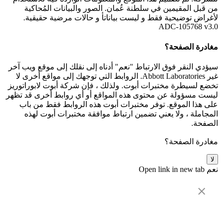
من قبل المقيمين في سلطنة عُمان. الصور والبيانات المُحاكية
لأغراض توضيحية فقط و ليست بياناتأ و حالات مرضية حقيقية.
ADC-105768 v3.0
مغادرة الصفحة؟
سيؤدي النقر فوق الارتباط "نعم" أدناه إلى نقلك إلى موقع ويب آخر
غير Abbott Laboratories. الروابط التي توجهك إلى مواقع أخرى لا
تخضع لسيطرة مختبرات أبوت. ولذلك ، فإن شركة أبوت لابوراتوريز
ليست مسؤولة عن محتوى هذه المواقع أو أي روابط أخرى قد تظهر
على هذا الموقع. توفر مختبرات أبوت هذه الروابط فقط من باب
المجاملة ، ولا يعني تضمين ارتباط موافقة مختبرات أبوت لهذه
الصفحة.
مغادرة الصفحة؟
لا
نعم
Open link in new tab