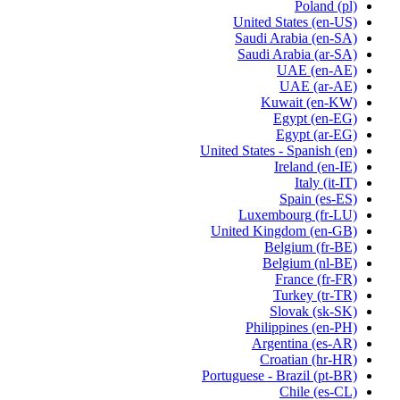
Poland
(pl)
United States
(en-US)
Saudi Arabia
(en-SA)
Saudi Arabia
(ar-SA)
UAE
(en-AE)
UAE
(ar-AE)
Kuwait
(en-KW)
Egypt
(en-EG)
Egypt
(ar-EG)
United States - Spanish
(en)
Ireland
(en-IE)
Italy
(it-IT)
Spain
(es-ES)
Luxembourg
(fr-LU)
United Kingdom
(en-GB)
Belgium
(fr-BE)
Belgium
(nl-BE)
France
(fr-FR)
Turkey
(tr-TR)
Slovak
(sk-SK)
Philippines
(en-PH)
Argentina
(es-AR)
Croatian
(hr-HR)
Portuguese - Brazil
(pt-BR)
Chile
(es-CL)