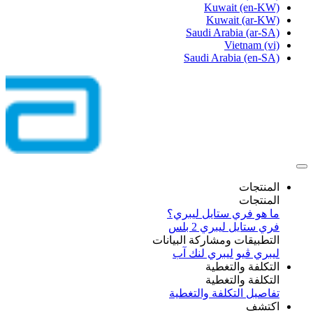
Kuwait
(en-KW)
Kuwait
(ar-KW)
Saudi Arabia
(ar-SA)
Vietnam
(vi)
Saudi Arabia
(en-SA)
المنتجات
المنتجات
ما هو فري ستايل ليبري؟
فري ستايل ليبري 2 بلس​
التطبيقات ومشاركة البيانات
ليبري ڤيو
ليبري لنك آب
التكلفة والتغطية
التكلفة والتغطية
تفاصيل التكلفة والتغطية
اكتشف​