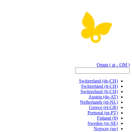
Oman
( ar - OM )
Switzerland
(de-CH)
Switzerland
(it-CH)
Switzerland
(fr-CH)
Austria
(de-AT)
Netherlands
(nl-NL)
Greece
(el-GR)
Portugal
(pt-PT)
Finland
(fi)
Sweden
(sv-SE)
Norway
(no)