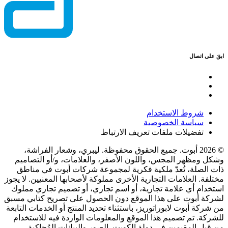
ابقَ على اتصال
شروط الاستخدام
سياسة الخصوصية
تفضيلات ملفات تعريف الارتباط
© 2026 أبوت. جميع الحقوق محفوظة. ليبري، وشعار الفراشة،
وشكل ومظهر المجس، واللون الأصفر، والعلامات، و/أو التصاميم
ذات الصلة، تُعدّ ملكية فكرية لمجموعة شركات أبوت في مناطق
مختلفة. العلامات التجارية الأخرى مملوكة لأصحابها المعنيين. لا يجوز
استخدام أي علامة تجارية، أو اسم تجاري، أو تصميم تجاري مملوك
لشركة أبوت على هذا الموقع دون الحصول على تصريح كتابي مسبق
من شركة أبوت لابوراتوريز، باستثناء تحديد المنتج أو الخدمات التابعة
للشركة. تم تصميم هذا الموقع والمعلومات الواردة فيه للاستخدام
من قبل المقيمين في دولة الكويت. الصور والبيانات المُحاكية