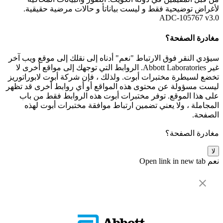
لأغراض توضيحية فقط و ليست بياناتأ و حالات مرضية حقيقية.
ADC-105767 v3.0
مغادرة الصفحة؟
سيؤدي النقر فوق الارتباط "نعم" أدناه إلى نقلك إلى موقع ويب آخر
غير Abbott Laboratories. الروابط التي توجهك إلى مواقع أخرى لا
تخضع لسيطرة مختبرات أبوت. ولذلك ، فإن شركة أبوت لابوراتوريز
ليست مسؤولة عن محتوى هذه المواقع أو أي روابط أخرى قد تظهر
على هذا الموقع. توفر مختبرات أبوت هذه الروابط فقط من باب
المجاملة ، ولا يعني تضمين ارتباط موافقة مختبرات أبوت لهذه
الصفحة.
مغادرة الصفحة؟
لا
نعم
Open link in new tab