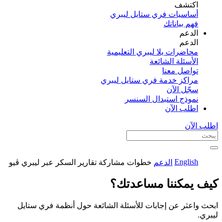
اكتشف​
أساسيات فري ستايل ليبري
فهم بياناتك
الدعم
الدعم
محاضرات يلا ليبري التعليمية
الأسئلة الشائعة
تواصل معنا
مراكز خدمة فري ستايل ليبري
سجّل الآن​
نموذج استبدال السنسر
اطلب الآن
اطلب الآن
English
الدعم
خطوات مشاركة تقارير السكر عبر ليبري ڤيو
كيف يمكننا مساعدتك؟
ابحث واعثر عن إجابات للأسئلة الشائعة حول أنظمة فري ستايل
ليبري.