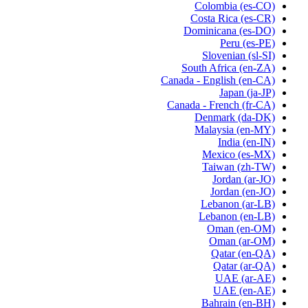
Colombia
(es-CO)
Costa Rica
(es-CR)
Dominicana
(es-DO)
Peru
(es-PE)
Slovenian
(sl-SI)
South Africa
(en-ZA)
Canada - English
(en-CA)
Japan
(ja-JP)
Canada - French
(fr-CA)
Denmark
(da-DK)
Malaysia
(en-MY)
India
(en-IN)
Mexico
(es-MX)
Taiwan
(zh-TW)
Jordan
(ar-JO)
Jordan
(en-JO)
Lebanon
(ar-LB)
Lebanon
(en-LB)
Oman
(en-OM)
Oman
(ar-OM)
Qatar
(en-QA)
Qatar
(ar-QA)
UAE
(ar-AE)
UAE
(en-AE)
Bahrain
(en-BH)