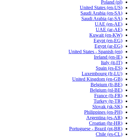
Poland
(pl)
United States
(en-US)
Saudi Arabia
(en-SA)
Saudi Arabia
(ar-SA)
UAE
(en-AE)
UAE
(ar-AE)
Kuwait
(en-KW)
Egypt
(en-EG)
Egypt
(ar-EG)
United States - Spanish
(en)
Ireland
(en-IE)
Italy
(it-IT)
Spain
(es-ES)
Luxembourg
(fr-LU)
United Kingdom
(en-GB)
Belgium
(fr-BE)
Belgium
(nl-BE)
France
(fr-FR)
Turkey
(tr-TR)
Slovak
(sk-SK)
Philippines
(en-PH)
Argentina
(es-AR)
Croatian
(hr-HR)
Portuguese - Brazil
(pt-BR)
Chile
(es-CL)