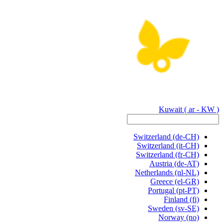
Kuwait
( ar - KW )
Switzerland
(de-CH)
Switzerland
(it-CH)
Switzerland
(fr-CH)
Austria
(de-AT)
Netherlands
(nl-NL)
Greece
(el-GR)
Portugal
(pt-PT)
Finland
(fi)
Sweden
(sv-SE)
Norway
(no)