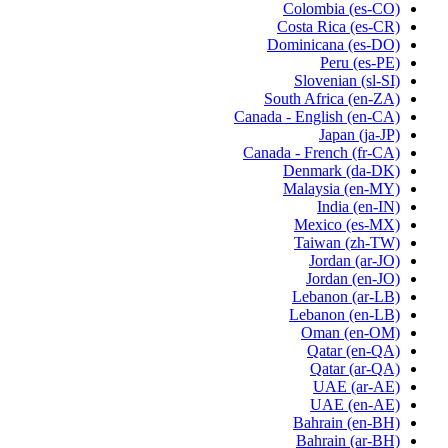
Colombia
(es-CO)
Costa Rica
(es-CR)
Dominicana
(es-DO)
Peru
(es-PE)
Slovenian
(sl-SI)
South Africa
(en-ZA)
Canada - English
(en-CA)
Japan
(ja-JP)
Canada - French
(fr-CA)
Denmark
(da-DK)
Malaysia
(en-MY)
India
(en-IN)
Mexico
(es-MX)
Taiwan
(zh-TW)
Jordan
(ar-JO)
Jordan
(en-JO)
Lebanon
(ar-LB)
Lebanon
(en-LB)
Oman
(en-OM)
Qatar
(en-QA)
Qatar
(ar-QA)
UAE
(ar-AE)
UAE
(en-AE)
Bahrain
(en-BH)
Bahrain
(ar-BH)