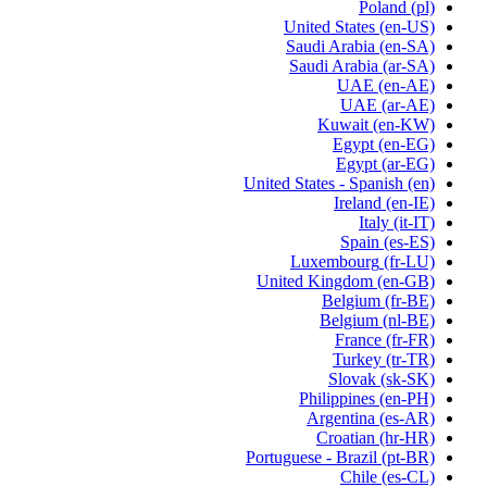
Poland
(pl)
United States
(en-US)
Saudi Arabia
(en-SA)
Saudi Arabia
(ar-SA)
UAE
(en-AE)
UAE
(ar-AE)
Kuwait
(en-KW)
Egypt
(en-EG)
Egypt
(ar-EG)
United States - Spanish
(en)
Ireland
(en-IE)
Italy
(it-IT)
Spain
(es-ES)
Luxembourg
(fr-LU)
United Kingdom
(en-GB)
Belgium
(fr-BE)
Belgium
(nl-BE)
France
(fr-FR)
Turkey
(tr-TR)
Slovak
(sk-SK)
Philippines
(en-PH)
Argentina
(es-AR)
Croatian
(hr-HR)
Portuguese - Brazil
(pt-BR)
Chile
(es-CL)