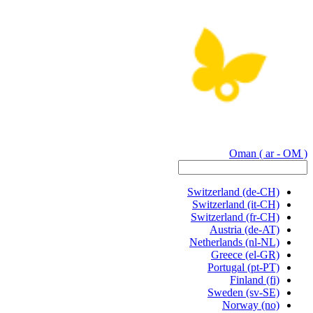
Oman
( ar - OM )
Switzerland
(de-CH)
Switzerland
(it-CH)
Switzerland
(fr-CH)
Austria
(de-AT)
Netherlands
(nl-NL)
Greece
(el-GR)
Portugal
(pt-PT)
Finland
(fi)
Sweden
(sv-SE)
Norway
(no)