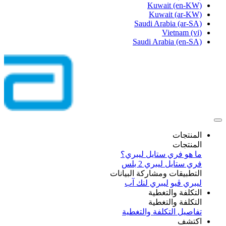
Kuwait
(en-KW)
Kuwait
(ar-KW)
Saudi Arabia
(ar-SA)
Vietnam
(vi)
Saudi Arabia
(en-SA)
المنتجات
المنتجات
ما هو فري ستايل ليبري؟
فري ستايل ليبري 2 بلس​
التطبيقات ومشاركة البيانات
ليبري ڤيو
ليبري لنك آب
التكلفة والتغطية
التكلفة والتغطية
تفاصيل التكلفة والتغطية
اكتشف​