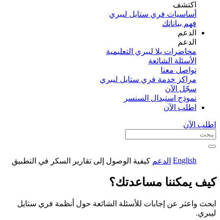
اكتشف​
أساسيات فري ستايل ليبري
فهم بياناتك
الدعم
الدعم
محاضرات يلا ليبري التعليمية
الأسئلة الشائعة
تواصل معنا
مراكز خدمة فري ستايل ليبري
سجّل الآن​
نموذج استبدال السنسر
اطلب الآن
اطلب الآن
English
الدعم
كيفية الوصول إلى تقارير السكر في التطبيق
كيف يمكننا مساعدتك؟
ابحث واعثر عن إجابات للأسئلة الشائعة حول أنظمة فري ستايل
ليبري.