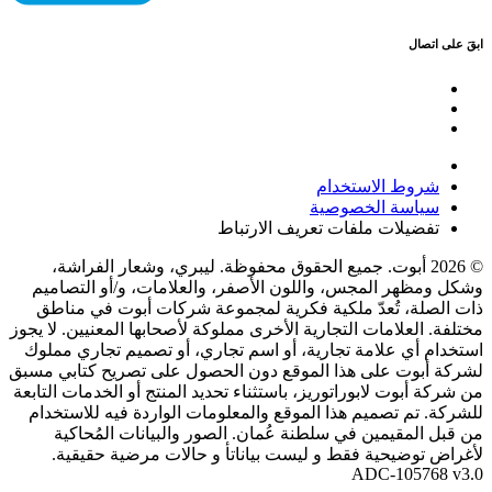
ابقَ على اتصال
شروط الاستخدام
سياسة الخصوصية
تفضيلات ملفات تعريف الارتباط
© 2026 أبوت. جميع الحقوق محفوظة. ليبري، وشعار الفراشة،
وشكل ومظهر المجس، واللون الأصفر، والعلامات، و/أو التصاميم
ذات الصلة، تُعدّ ملكية فكرية لمجموعة شركات أبوت في مناطق
مختلفة. العلامات التجارية الأخرى مملوكة لأصحابها المعنيين. لا يجوز
استخدام أي علامة تجارية، أو اسم تجاري، أو تصميم تجاري مملوك
لشركة أبوت على هذا الموقع دون الحصول على تصريح كتابي مسبق
من شركة أبوت لابوراتوريز، باستثناء تحديد المنتج أو الخدمات التابعة
للشركة. تم تصميم هذا الموقع والمعلومات الواردة فيه للاستخدام
من قبل المقيمين في سلطنة عُمان. الصور والبيانات المُحاكية
لأغراض توضيحية فقط و ليست بياناتأ و حالات مرضية حقيقية.
ADC-105768 v3.0