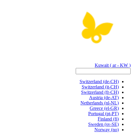
Kuwait
( ar - KW )
Switzerland
(de-CH)
Switzerland
(it-CH)
Switzerland
(fr-CH)
Austria
(de-AT)
Netherlands
(nl-NL)
Greece
(el-GR)
Portugal
(pt-PT)
Finland
(fi)
Sweden
(sv-SE)
Norway
(no)