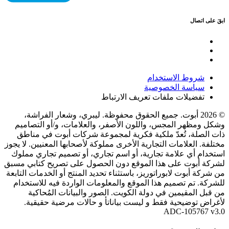
ابقَ على اتصال
شروط الاستخدام
سياسة الخصوصية
تفضيلات ملفات تعريف الارتباط
© 2026 أبوت. جميع الحقوق محفوظة. ليبري، وشعار الفراشة،
وشكل ومظهر المجس، واللون الأصفر، والعلامات، و/أو التصاميم
ذات الصلة، تُعدّ ملكية فكرية لمجموعة شركات أبوت في مناطق
مختلفة. العلامات التجارية الأخرى مملوكة لأصحابها المعنيين. لا يجوز
استخدام أي علامة تجارية، أو اسم تجاري، أو تصميم تجاري مملوك
لشركة أبوت على هذا الموقع دون الحصول على تصريح كتابي مسبق
من شركة أبوت لابوراتوريز، باستثناء تحديد المنتج أو الخدمات التابعة
للشركة. تم تصميم هذا الموقع والمعلومات الواردة فيه للاستخدام
من قبل المقيمين في دولة الكويت. الصور والبيانات المُحاكية
لأغراض توضيحية فقط و ليست بياناتأ و حالات مرضية حقيقية.
ADC-105767 v3.0