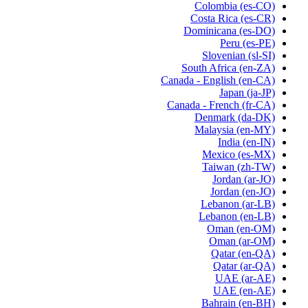
Colombia
(es-CO)
Costa Rica
(es-CR)
Dominicana
(es-DO)
Peru
(es-PE)
Slovenian
(sl-SI)
South Africa
(en-ZA)
Canada - English
(en-CA)
Japan
(ja-JP)
Canada - French
(fr-CA)
Denmark
(da-DK)
Malaysia
(en-MY)
India
(en-IN)
Mexico
(es-MX)
Taiwan
(zh-TW)
Jordan
(ar-JO)
Jordan
(en-JO)
Lebanon
(ar-LB)
Lebanon
(en-LB)
Oman
(en-OM)
Oman
(ar-OM)
Qatar
(en-QA)
Qatar
(ar-QA)
UAE
(ar-AE)
UAE
(en-AE)
Bahrain
(en-BH)