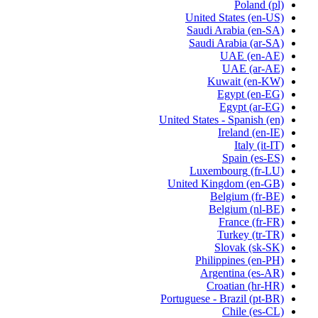
Poland
(pl)
United States
(en-US)
Saudi Arabia
(en-SA)
Saudi Arabia
(ar-SA)
UAE
(en-AE)
UAE
(ar-AE)
Kuwait
(en-KW)
Egypt
(en-EG)
Egypt
(ar-EG)
United States - Spanish
(en)
Ireland
(en-IE)
Italy
(it-IT)
Spain
(es-ES)
Luxembourg
(fr-LU)
United Kingdom
(en-GB)
Belgium
(fr-BE)
Belgium
(nl-BE)
France
(fr-FR)
Turkey
(tr-TR)
Slovak
(sk-SK)
Philippines
(en-PH)
Argentina
(es-AR)
Croatian
(hr-HR)
Portuguese - Brazil
(pt-BR)
Chile
(es-CL)