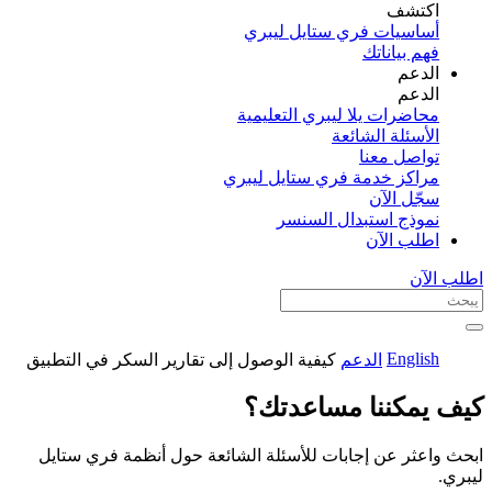
اكتشف​
أساسيات فري ستايل ليبري
فهم بياناتك
الدعم
الدعم
محاضرات يلا ليبري التعليمية
الأسئلة الشائعة
تواصل معنا
مراكز خدمة فري ستايل ليبري
سجّل الآن​
نموذج استبدال السنسر
اطلب الآن
اطلب الآن
English
الدعم
كيفية الوصول إلى تقارير السكر في التطبيق
كيف يمكننا مساعدتك؟
ابحث واعثر عن إجابات للأسئلة الشائعة حول أنظمة فري ستايل
ليبري.