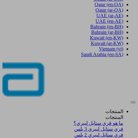
Qatar
(en-QA)
Qatar
(ar-QA)
UAE
(ar-AE)
UAE
(en-AE)
Bahrain
(en-BH)
Bahrain
(ar-BH)
Kuwait
(en-KW)
Kuwait
(ar-KW)
Vietnam
(vi)
Saudi Arabia
(en-SA)
المنتجات
المنتجات
ما هو فري ستايل ليبري؟
فري ستايل ليبري 3 بلس​
فري ستايل ليبري 2 بلس​