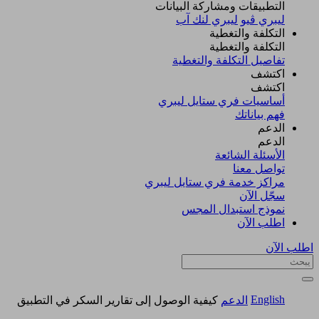
التطبيقات ومشاركة البيانات
ليبري ڤيو
ليبري لنك آب
التكلفة والتغطية
التكلفة والتغطية
تفاصيل التكلفة والتغطية
اكتشف​
اكتشف​
أساسيات فري ستايل ليبري
فهم بياناتك
الدعم
الدعم
الأسئلة الشائعة
تواصل معنا
مراكز خدمة فري ستايل ليبري
سجّل الآن​
نموذج استبدال المجس
اطلب الآن
اطلب الآن
English
الدعم
كيفية الوصول إلى تقارير السكر في التطبيق