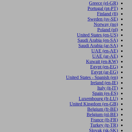
Greece
(el-GR)
Portugal
(pt-PT)
Finland
(fi)
Sweden
(sv-SE)
Norway
(no)
Poland
(pl)
United States
(en-US)
Saudi Arabia
(en-SA)
Saudi Arabia
(ar-SA)
UAE
(en-AE)
UAE
(ar-AE)
Kuwait
(en-KW)
Egypt
(en-EG)
Egypt
(ar-EG)
United States - Spanish
(en)
Ireland
(en-IE)
Italy
(it-IT)
Spain
(es-ES)
Luxembourg
(fr-LU)
United Kingdom
(en-GB)
Belgium
(fr-BE)
Belgium
(nl-BE)
France
(fr-FR)
Turkey
(tr-TR)
Slovak
(sk-SK)