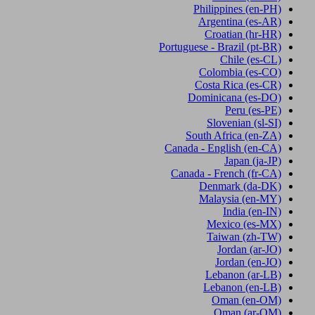
Philippines
(en-PH)
Argentina
(es-AR)
Croatian
(hr-HR)
Portuguese - Brazil
(pt-BR)
Chile
(es-CL)
Colombia
(es-CO)
Costa Rica
(es-CR)
Dominicana
(es-DO)
Peru
(es-PE)
Slovenian
(sl-SI)
South Africa
(en-ZA)
Canada - English
(en-CA)
Japan
(ja-JP)
Canada - French
(fr-CA)
Denmark
(da-DK)
Malaysia
(en-MY)
India
(en-IN)
Mexico
(es-MX)
Taiwan
(zh-TW)
Jordan
(ar-JO)
Jordan
(en-JO)
Lebanon
(ar-LB)
Lebanon
(en-LB)
Oman
(en-OM)
Oman
(ar-OM)