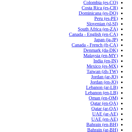
Colombia
(es-CO)
Costa Rica
(es-CR)
Dominicana
(es-DO)
Peru
(es-PE)
Slovenian
(sl-SI)
South Africa
(en-ZA)
Canada - English
(en-CA)
Japan
(ja-JP)
Canada - French
(fr-CA)
Denmark
(da-DK)
Malaysia
(en-MY)
India
(en-IN)
Mexico
(es-MX)
Taiwan
(zh-TW)
Jordan
(ar-JO)
Jordan
(en-JO)
Lebanon
(ar-LB)
Lebanon
(en-LB)
Oman
(en-OM)
Qatar
(en-QA)
Qatar
(ar-QA)
UAE
(ar-AE)
UAE
(en-AE)
Bahrain
(en-BH)
Bahrain
(ar-BH)