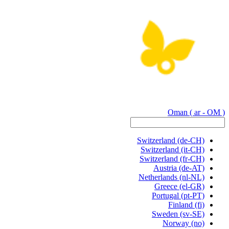
Oman
( ar - OM )
Switzerland
(de-CH)
Switzerland
(it-CH)
Switzerland
(fr-CH)
Austria
(de-AT)
Netherlands
(nl-NL)
Greece
(el-GR)
Portugal
(pt-PT)
Finland
(fi)
Sweden
(sv-SE)
Norway
(no)