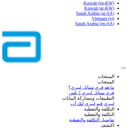
Kuwait
(en-KW)
Kuwait
(ar-KW)
Saudi Arabia
(ar-SA)
Vietnam
(vi)
Saudi Arabia
(en-SA)
المنتجات
المنتجات
ما هو فري ستايل ليبري؟
فري ستايل ليبري 2 بلس​
التطبيقات ومشاركة البيانات
ليبري ڤيو
ليبري لنك آب
التكلفة والتغطية
التكلفة والتغطية
تفاصيل التكلفة والتغطية
اكتشف​