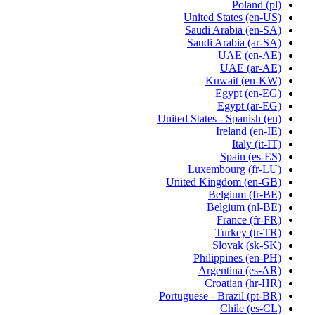
Poland
(pl)
United States
(en-US)
Saudi Arabia
(en-SA)
Saudi Arabia
(ar-SA)
UAE
(en-AE)
UAE
(ar-AE)
Kuwait
(en-KW)
Egypt
(en-EG)
Egypt
(ar-EG)
United States - Spanish
(en)
Ireland
(en-IE)
Italy
(it-IT)
Spain
(es-ES)
Luxembourg
(fr-LU)
United Kingdom
(en-GB)
Belgium
(fr-BE)
Belgium
(nl-BE)
France
(fr-FR)
Turkey
(tr-TR)
Slovak
(sk-SK)
Philippines
(en-PH)
Argentina
(es-AR)
Croatian
(hr-HR)
Portuguese - Brazil
(pt-BR)
Chile
(es-CL)