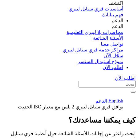
اكتشف​
أساسيات فري ستايل ليبري
فهم بياناتك
الدعم
الدعم
محاضرات يلا ليبري التعليمية
الأسئلة الشائعة
تواصل معنا
مراكز خدمة فري ستايل ليبري
سجّل الآن​
نموذج استبدال السنسر
اطلب الآن
اطلب الآن
English
الدعم
توافق فري ستايل ليبري 2 بلس مع معيار ISO الحديث
كيف يمكننا مساعدتك؟
ابحث واعثر عن إجابات للأسئلة الشائعة حول أنظمة فري ستايل