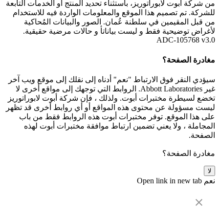
من شركة أبوت لابوراتوريز، باستثناء تحديد المنتج أو الخدمات التابعة
للشركة. تم تصميم هذا الموقع والمعلومات الواردة فيه للاستخدام
من قبل المقيمين في سلطنة عُمان. الصور والبيانات المُحاكية
لأغراض توضيحية فقط و ليست بياناتأ و حالات مرضية حقيقية.
ADC-105768 v3.0
مغادرة الصفحة؟
سيؤدي النقر فوق الارتباط "نعم" أدناه إلى نقلك إلى موقع ويب آخر
غير Abbott Laboratories. الروابط التي توجهك إلى مواقع أخرى لا
تخضع لسيطرة مختبرات أبوت. ولذلك ، فإن شركة أبوت لابوراتوريز
ليست مسؤولة عن محتوى هذه المواقع أو أي روابط أخرى قد تظهر
على هذا الموقع. توفر مختبرات أبوت هذه الروابط فقط من باب
المجاملة ، ولا يعني تضمين ارتباط موافقة مختبرات أبوت لهذه
الصفحة.
مغادرة الصفحة؟
لا
نعم
Open link in new tab