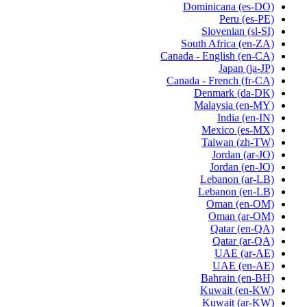
Dominicana
(es-DO)
Peru
(es-PE)
Slovenian
(sl-SI)
South Africa
(en-ZA)
Canada - English
(en-CA)
Japan
(ja-JP)
Canada - French
(fr-CA)
Denmark
(da-DK)
Malaysia
(en-MY)
India
(en-IN)
Mexico
(es-MX)
Taiwan
(zh-TW)
Jordan
(ar-JO)
Jordan
(en-JO)
Lebanon
(ar-LB)
Lebanon
(en-LB)
Oman
(en-OM)
Oman
(ar-OM)
Qatar
(en-QA)
Qatar
(ar-QA)
UAE
(ar-AE)
UAE
(en-AE)
Bahrain
(en-BH)
Kuwait
(en-KW)
Kuwait
(ar-KW)