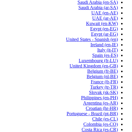
Saudi Arabia
(en-SA)
Saudi Arabia
(ar-SA)
UAE
(en-AE)
UAE
(ar-AE)
Kuwait
(en-KW)
Egypt
(en-EG)
Egypt
(ar-EG)
United States - Spanish
(en)
Ireland
(en-IE)
Italy
(it-IT)
Spain
(es-ES)
Luxembourg
(fr-LU)
United Kingdom
(en-GB)
Belgium
(fr-BE)
Belgium
(nl-BE)
France
(fr-FR)
Turkey
(tr-TR)
Slovak
(sk-SK)
Philippines
(en-PH)
Argentina
(es-AR)
Croatian
(hr-HR)
Portuguese - Brazil
(pt-BR)
Chile
(es-CL)
Colombia
(es-CO)
Costa Rica
(es-CR)