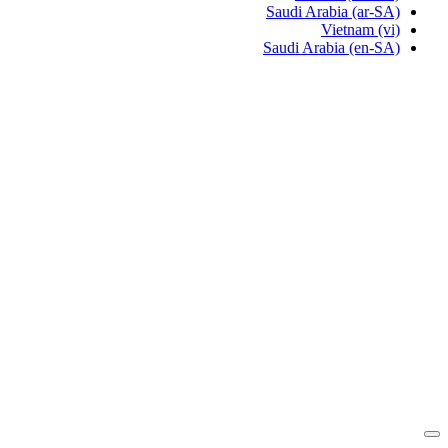
Saudi Arabia
(ar-SA)
Vietnam
(vi)
Saudi Arabia
(en-SA)