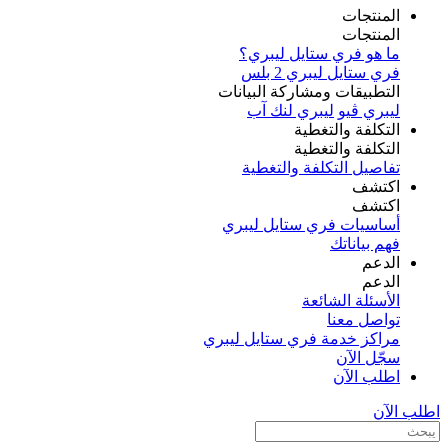
المنتجات
المنتجات
ما هو فري ستايل ليبري؟
فري ستايل ليبري 2 بلس​
التطبيقات ومشاركة البيانات
ليبري ڤيو
ليبري لنك آب
التكلفة والتغطية
التكلفة والتغطية
تفاصيل التكلفة والتغطية
اكتشف​
اكتشف​
أساسيات فري ستايل ليبري
فهم بياناتك
الدعم
الدعم
الأسئلة الشائعة
تواصل معنا
مراكز خدمة فري ستايل ليبري
سجّل الآن​
اطلب الآن
اطلب الآن