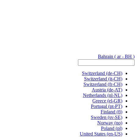
Bahrain
( ar - BH )
Switzerland
(de-CH)
Switzerland
(it-CH)
Switzerland
(fr-CH)
Austria
(de-AT)
Netherlands
(nl-NL)
Greece
(el-GR)
Portugal
(pt-PT)
Finland
(fi)
Sweden
(sv-SE)
Norway
(no)
Poland
(pl)
United States
(en-US)