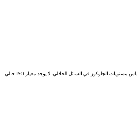
لا يعتبر نظام فري ستايل ليبري 2 بلس فلاش لمراقبة الجلوكوز المستمر مقياسًا للجلوكوز في الدم، ولكنه نظام مراقبة قائم على المجس لقياس مستويات الجلوكوز في السائل الخلالي. لا يوجد معيار ISO حالي