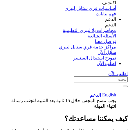
اكتشف​
أساسيات فري ستايل ليبري
فهم بياناتك
الدعم
الدعم
محاضرات يلا ليبري التعليمية
الأسئلة الشائعة
تواصل معنا
مراكز خدمة فري ستايل ليبري
سجّل الآن​
نموذج استبدال السنسر
اطلب الآن
اطلب الآن
English
الدعم
يجب مسح المجس خلال 15 ثانية بعد التنبيه لتجنب رسالة
انتهاء المهلة
كيف يمكننا مساعدتك؟