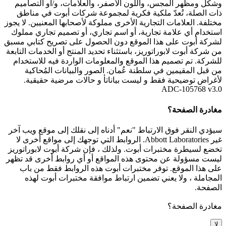
وشكل ومظهر المجس، واللون الأصفر، والعلامات، و/أو التصاميم
ذات الصلة، تُعدّ ملكية فكرية لمجموعة شركات أبوت في مناطق
مختلفة. العلامات التجارية الأخرى مملوكة لأصحابها المعنيين. لا يجوز
استخدام أي علامة تجارية، أو اسم تجاري، أو تصميم تجاري مملوك
لشركة أبوت على هذا الموقع دون الحصول على تصريح كتابي مسبق
من شركة أبوت لابوراتوريز، باستثناء تحديد المنتج أو الخدمات التابعة
للشركة. تم تصميم هذا الموقع والمعلومات الواردة فيه للاستخدام
من قبل المقيمين في سلطنة عُمان. الصور والبيانات المُحاكية
لأغراض توضيحية فقط و ليست بياناتأ و حالات مرضية حقيقية.
ADC-105768 v3.0
مغادرة الصفحة؟
سيؤدي النقر فوق الارتباط "نعم" أدناه إلى نقلك إلى موقع ويب آخر
غير Abbott Laboratories. الروابط التي توجهك إلى مواقع أخرى لا
تخضع لسيطرة مختبرات أبوت. ولذلك ، فإن شركة أبوت لابوراتوريز
ليست مسؤولة عن محتوى هذه المواقع أو أي روابط أخرى قد تظهر
على هذا الموقع. توفر مختبرات أبوت هذه الروابط فقط من باب
المجاملة ، ولا يعني تضمين ارتباط موافقة مختبرات أبوت لهذه
الصفحة.
مغادرة الصفحة؟
لا