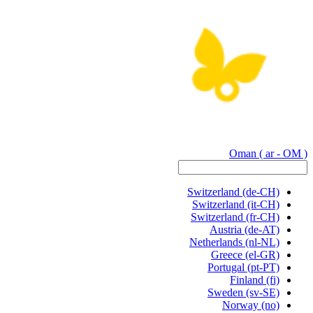
Oman
( ar - OM )
Switzerland
(de-CH)
Switzerland
(it-CH)
Switzerland
(fr-CH)
Austria
(de-AT)
Netherlands
(nl-NL)
Greece
(el-GR)
Portugal
(pt-PT)
Finland
(fi)
Sweden
(sv-SE)
Norway
(no)