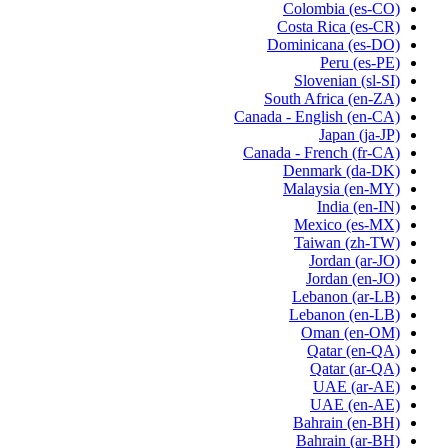
Colombia
(es-CO)
Costa Rica
(es-CR)
Dominicana
(es-DO)
Peru
(es-PE)
Slovenian
(sl-SI)
South Africa
(en-ZA)
Canada - English
(en-CA)
Japan
(ja-JP)
Canada - French
(fr-CA)
Denmark
(da-DK)
Malaysia
(en-MY)
India
(en-IN)
Mexico
(es-MX)
Taiwan
(zh-TW)
Jordan
(ar-JO)
Jordan
(en-JO)
Lebanon
(ar-LB)
Lebanon
(en-LB)
Oman
(en-OM)
Qatar
(en-QA)
Qatar
(ar-QA)
UAE
(ar-AE)
UAE
(en-AE)
Bahrain
(en-BH)
Bahrain
(ar-BH)