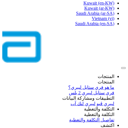
Kuwait
(en-KW)
Kuwait
(ar-KW)
Saudi Arabia
(ar-SA)
Vietnam
(vi)
Saudi Arabia
(en-SA)
المنتجات
المنتجات
ما هو فري ستايل ليبري؟
فري ستايل ليبري 2 بلس​
التطبيقات ومشاركة البيانات
ليبري ڤيو
ليبري لنك آب
التكلفة والتغطية
التكلفة والتغطية
تفاصيل التكلفة والتغطية
اكتشف​