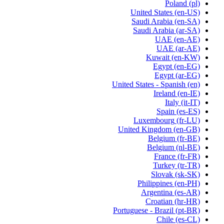
Poland
(pl)
United States
(en-US)
Saudi Arabia
(en-SA)
Saudi Arabia
(ar-SA)
UAE
(en-AE)
UAE
(ar-AE)
Kuwait
(en-KW)
Egypt
(en-EG)
Egypt
(ar-EG)
United States - Spanish
(en)
Ireland
(en-IE)
Italy
(it-IT)
Spain
(es-ES)
Luxembourg
(fr-LU)
United Kingdom
(en-GB)
Belgium
(fr-BE)
Belgium
(nl-BE)
France
(fr-FR)
Turkey
(tr-TR)
Slovak
(sk-SK)
Philippines
(en-PH)
Argentina
(es-AR)
Croatian
(hr-HR)
Portuguese - Brazil
(pt-BR)
Chile
(es-CL)