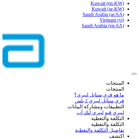
Kuwait
(en-KW)
Kuwait
(ar-KW)
Saudi Arabia
(ar-SA)
Vietnam
(vi)
Saudi Arabia
(en-SA)
المنتجات
المنتجات
ما هو فري ستايل ليبري؟
فري ستايل ليبري 2 بلس​
التطبيقات ومشاركة البيانات
ليبري ڤيو
ليبري لنك آب
التكلفة والتغطية
التكلفة والتغطية
تفاصيل التكلفة والتغطية
اكتشف​