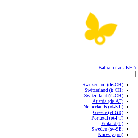
Bahrain
( ar - BH )
Switzerland
(de-CH)
Switzerland
(it-CH)
Switzerland
(fr-CH)
Austria
(de-AT)
Netherlands
(nl-NL)
Greece
(el-GR)
Portugal
(pt-PT)
Finland
(fi)
Sweden
(sv-SE)
Norway
(no)