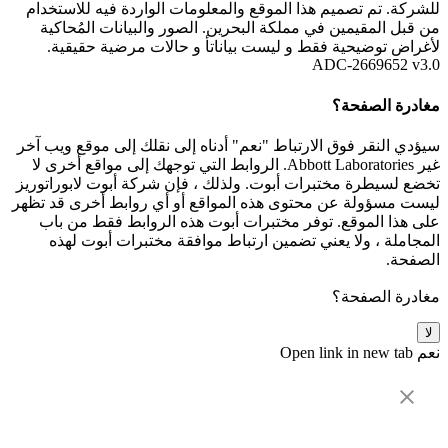
للشركة. تم تصميم هذا الموقع والمعلومات الواردة فيه للاستخدام
من قبل المقيمين في مملكة البحرين. الصور والبيانات المُحاكية
لأغراض توضيحية فقط و ليست بياناتأ و حالات مرضية حقيقية.
ADC-2669652 v3.0
مغادرة الصفحة؟
سيؤدي النقر فوق الارتباط "نعم" أدناه إلى نقلك إلى موقع ويب آخر
غير Abbott Laboratories. الروابط التي توجهك إلى مواقع أخرى لا
تخضع لسيطرة مختبرات أبوت. ولذلك ، فإن شركة أبوت لابوراتوريز
ليست مسؤولة عن محتوى هذه المواقع أو أي روابط أخرى قد تظهر
على هذا الموقع. توفر مختبرات أبوت هذه الروابط فقط من باب
المجاملة ، ولا يعني تضمين ارتباط موافقة مختبرات أبوت لهذه
الصفحة.
مغادرة الصفحة؟
لا
نعم
Open link in new tab