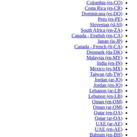
Colombia
(es-CO)
Costa Rica
(es-CR)
Dominicana
(es-DO)
Peru
(es-PE)
Slovenian
(sl-SI)
South Africa
(en-ZA)
Canada - English
(en-CA)
Japan
(ja-JP)
Canada - French
(fr-CA)
Denmark
(da-DK)
Malaysia
(en-MY)
India
(en-IN)
Mexico
(es-MX)
Taiwan
(zh-TW)
Jordan
(ar-JO)
Jordan
(en-JO)
Lebanon
(ar-LB)
Lebanon
(en-LB)
Oman
(en-OM)
Oman
(ar-OM)
Qatar
(en-QA)
Qatar
(ar-QA)
UAE
(ar-AE)
UAE
(en-AE)
Bahrain
(en-BH)