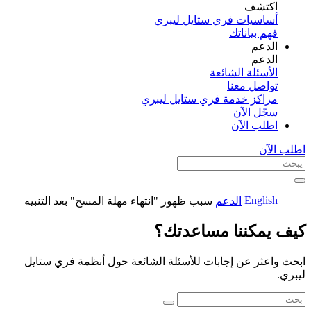
اكتشف​
أساسيات فري ستايل ليبري
فهم بياناتك
الدعم
الدعم
الأسئلة الشائعة
تواصل معنا
مراكز خدمة فري ستايل ليبري
سجّل الآن​
اطلب الآن
اطلب الآن
English
الدعم
سبب ظهور "انتهاء مهلة المسح" بعد التنبيه
كيف يمكننا مساعدتك؟
ابحث واعثر عن إجابات للأسئلة الشائعة حول أنظمة فري ستايل
ليبري.