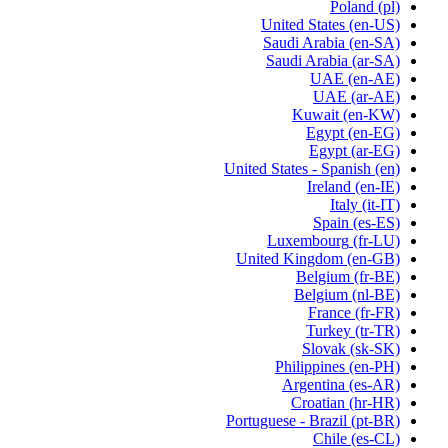
Poland
(pl)
United States
(en-US)
Saudi Arabia
(en-SA)
Saudi Arabia
(ar-SA)
UAE
(en-AE)
UAE
(ar-AE)
Kuwait
(en-KW)
Egypt
(en-EG)
Egypt
(ar-EG)
United States - Spanish
(en)
Ireland
(en-IE)
Italy
(it-IT)
Spain
(es-ES)
Luxembourg
(fr-LU)
United Kingdom
(en-GB)
Belgium
(fr-BE)
Belgium
(nl-BE)
France
(fr-FR)
Turkey
(tr-TR)
Slovak
(sk-SK)
Philippines
(en-PH)
Argentina
(es-AR)
Croatian
(hr-HR)
Portuguese - Brazil
(pt-BR)
Chile
(es-CL)