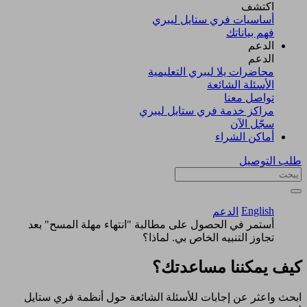
اكتشف​
أساسيات فري ستايل ليبري
فهم بياناتك
الدعم
الدعم
محاضرات يلا ليبري التعليمية
الأسئلة الشائعة
تواصل معنا
مراكز خدمة فري ستايل ليبري
سجّل الآن​
أماكن الشراء
طلب التوصيل
English
الدعم
أستمر في الحصول على مطالبة "انتهاء مهلة المسح" بعد
تجاوز التنبيه الخاص بي. لماذا؟
كيف يمكننا مساعدتك؟
ابحث واعثر عن إجابات للأسئلة الشائعة حول أنظمة فري ستايل