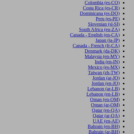
Colombia
(es-CO)
Costa Rica
(es-CR)
Dominicana
(es-DO)
Peru
(es-PE)
Slovenian
(sl-SI)
South Africa
(en-ZA)
Canada - English
(en-CA)
Japan
(ja-JP)
Canada - French
(fr-CA)
Denmark
(da-DK)
Malaysia
(en-MY)
India
(en-IN)
Mexico
(es-MX)
Taiwan
(zh-TW)
Jordan
(ar-JO)
Jordan
(en-JO)
Lebanon
(ar-LB)
Lebanon
(en-LB)
Oman
(en-OM)
Oman
(ar-OM)
Qatar
(en-QA)
Qatar
(ar-QA)
UAE
(en-AE)
Bahrain
(en-BH)
Bahrain
(ar-BH)