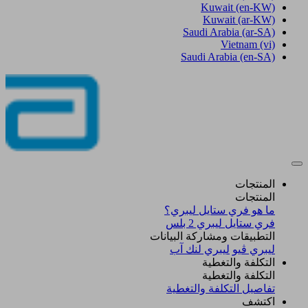
Kuwait
(en-KW)
Kuwait
(ar-KW)
Saudi Arabia
(ar-SA)
Vietnam
(vi)
Saudi Arabia
(en-SA)
المنتجات
المنتجات
ما هو فري ستايل ليبري؟
فري ستايل ليبري 2 بلس​
التطبيقات ومشاركة البيانات
ليبري ڤيو
ليبري لنك آب
التكلفة والتغطية
التكلفة والتغطية
تفاصيل التكلفة والتغطية
اكتشف​