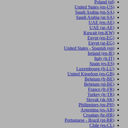
Poland
(pl)
United States
(en-US)
Saudi Arabia
(en-SA)
Saudi Arabia
(ar-SA)
UAE
(en-AE)
UAE
(ar-AE)
Kuwait
(en-KW)
Egypt
(en-EG)
Egypt
(ar-EG)
United States - Spanish
(en)
Ireland
(en-IE)
Italy
(it-IT)
Spain
(es-ES)
Luxembourg
(fr-LU)
United Kingdom
(en-GB)
Belgium
(fr-BE)
Belgium
(nl-BE)
France
(fr-FR)
Turkey
(tr-TR)
Slovak
(sk-SK)
Philippines
(en-PH)
Argentina
(es-AR)
Croatian
(hr-HR)
Portuguese - Brazil
(pt-BR)
Chile
(es-CL)