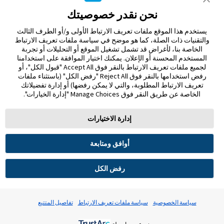
استخدام أي علامة تجارية، أو اسم تجاري، أو تصميم تجاري مملوك
نحن نقدر خصوصيتك
لشركة أبوت على هذا الموقع دون الحصول على تصريح كتابي مسبق
من شركة أبوت لابوراتوريز، باستثناء تحديد المنتج أو الخدمات التابعة
يستخدم هذا الموقع ملفات تعريف الارتباط الأولى و/أو الطرف الثالث
للشركة. تم تصميم هذا الموقع والمعلومات الواردة فيه للاستخدام
والتقنيات ذات الصلة، كما هو موضح في سياسة ملفات تعريف الارتباط
من قبل المقيمين في الإمارات العربية المتحدة. الصور والبيانات
الخاصة بنا، لأغراض قد تشمل تشغيل الموقع أو التحليلات أو تجربة
المُحاكية لأغراض توضيحية فقط و ليست بياناتأ و حالات مرضية
المستخدم المحسنة أو الإعلان. يمكنك اختيار الموافقة على استخدامنا
حقيقية.
لجميع ملفات تعريف الارتباط بالنقر فوق Accept All "قبول الكل"، أو
ADC-122480 v2.0
رفض استخدامها بالنقر فوق Reject All "رفض الكل" (باستثناء ملفات
MOHAP UM9J5F84-221025 Expiry 21/10/2026
تعريف الارتباط المطلوبة، والتي لا يمكن رفضها) أو إدارة تفضيلاتك
الخاصة عن طريق النقر فوق Manage Choices "إدارة الخيارات".
مغادرة الصفحة؟
إدارة الاختيارات
سيؤدي النقر فوق الارتباط "نعم" أدناه إلى نقلك إلى موقع ويب آخر
غير Abbott Laboratories. الروابط التي توجهك إلى مواقع أخرى لا
تخضع لسيطرة مختبرات أبوت. ولذلك ، فإن شركة أبوت لابوراتوريز
أوافق ومتابعة
ليست مسؤولة عن محتوى هذه المواقع أو أي روابط أخرى قد تظهر
على هذا الموقع. توفر مختبرات أبوت هذه الروابط فقط من باب
رفض الكل
المجاملة ، ولا يعني تضمين ارتباط موافقة مختبرات أبوت لهذه
الصفحة.
مغادرة الصفحة؟
سياسة الخصوصية
سياسة ملفات تعريف الارتباط
تفاصيل المتتبع
لا