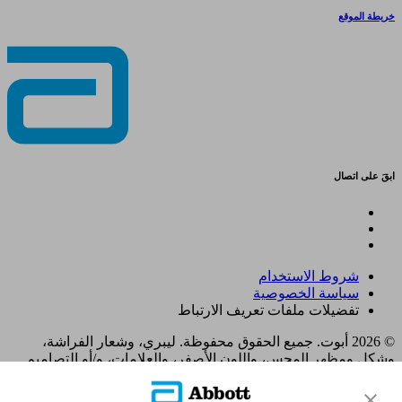
خريطة الموقع
ابقَ على اتصال
شروط الاستخدام
سياسة الخصوصية
تفضيلات ملفات تعريف الارتباط
© 2026 أبوت. جميع الحقوق محفوظة. ليبري، وشعار الفراشة،
وشكل ومظهر المجس، واللون الأصفر، والعلامات، و/أو التصاميم
ذات الصلة، تُعدّ ملكية فكرية لمجموعة شركات أبوت في مناطق
مختلفة. العلامات التجارية الأخرى مملوكة لأصحابها المعنيين. لا يجوز