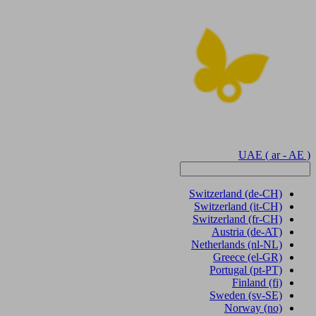
UAE
( ar - AE )
Switzerland
(de-CH)
Switzerland
(it-CH)
Switzerland
(fr-CH)
Austria
(de-AT)
Netherlands
(nl-NL)
Greece
(el-GR)
Portugal
(pt-PT)
Finland
(fi)
Sweden
(sv-SE)
Norway
(no)