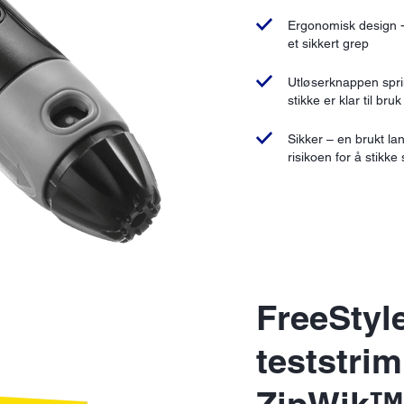
Ergonomisk design - 
et sikkert grep
Utløserknappen sprin
stikke er klar til bruk
Sikker – en brukt la
risikoen for å stikk
FreeStyle
teststri