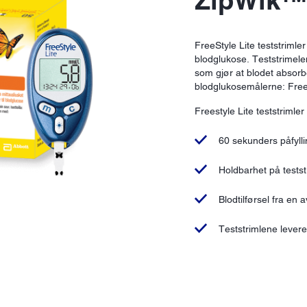
ZipWik™
FreeStyle Lite teststriml
blodglukose. Teststrimele
som gjør at blodet absorb
blodglukosemålerne: FreeS
Freestyle Lite teststriml
60 sekunders påfyllin
Holdbarhet på tests
Blodtilførsel fra en 
Teststrimlene levere