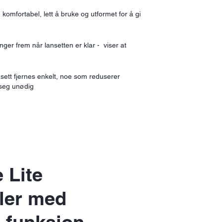
komfortabel, lett å bruke og utformet for å gi
ger frem når lansetten er klar - viser at
nsett fjernes enkelt, noe som reduserer
e seg unødig
 Lite
mler med