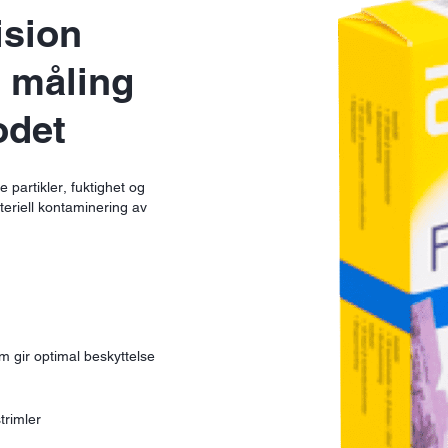
ision
r måling
odet
e partikler, fuktighet og
eriell kontaminering av
m gir optimal beskyttelse
trimler