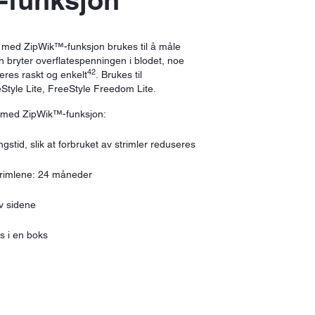
-funksjon
er med ZipWik™-funksjon brukes til å måle
n bryter overflatespenningen i blodet, noe
42
eres raskt og enkelt
. Brukes til
tyle Lite, FreeStyle Freedom Lite.
er med ZipWik™-funksjon:
gstid, slik at forbruket av strimler reduseres
trimlene: 24 måneder
av sidene
s i en boks