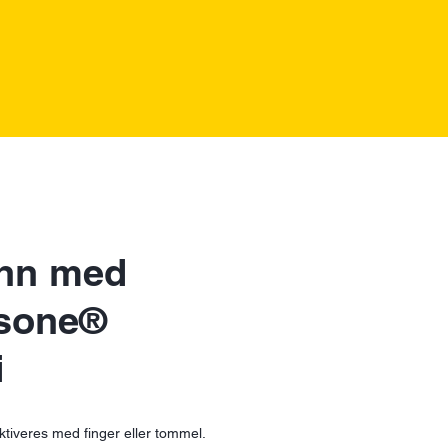
enn med
-sone®
i
 aktiveres med finger eller tommel.