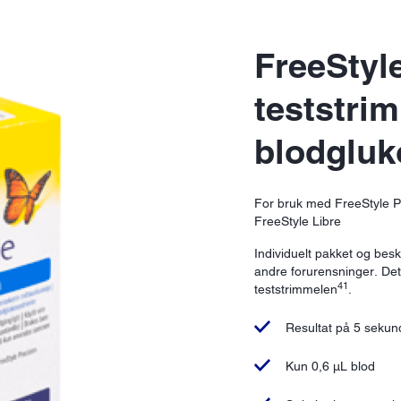
FreeStyl
teststrim
blodgluk
For bruk med FreeStyle P
FreeStyle Libre
Individuelt pakket og besky
andre forurensninger. Det
41
teststrimmelen
.
Resultat på 5 sekun
Kun 0,6 µL blod