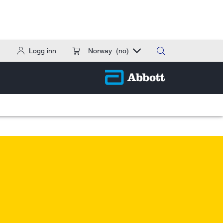
Logg inn
Norway
(no)