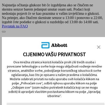
Najstarija očitanja glukoze bit će izgubljena ako se čitačem ne
skenira senzor barem jedanput unutar osam sati. Podaci koji
nedostaju pojavit će se kao praznina u vašim izvješćima o glukozi.
Na primjer, ako čitačem skenirate senzor u 13:00 i ponovno u 22:00,
izgubit ćete podatke o glukozi u razdoblju od 13:00 do 14:00 sati.
Povratak na FAQ
MAPA STRANICE
ODRICANJE OD ODGOVORNOSTI I REFERENCE
CIJENIMO VAŠU PRIVATNOST
KONTAKTIRAJTE NAS
Ova mrežna stranica koristi kolačiće prvih i/ili trećih osoba i
povezane tehnologije u svrhe koje mogu uključivati vođenje mrežne
stranice, analitičke svrhe, poboljšanje korisničkog iskustva ili svrhe
oglašavanja, kao što je opisano u našim pravilima o kolačićima.
Možete odabrati pristati na našu uporabu svih kolačića klikom na
polje „Prihvaćam sve“, odbiti njihovu uporabu klikom na polje
„Odbijam sve“ (osim nužno potrebnih kolačića koji se ne mogu
odbiti) ili upravljati vlastitim postavkama klikom na polje „Upravljaj
izborima“.
OSTANITE POVEZANI