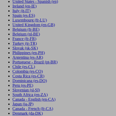
United States - Spanish
(en)
Ireland
(en-IE)
Italy
(it-IT)
Spain
(es-ES)
Luxembourg
(fr-LU)
United Kingdom
(en-GB)
Belgium
(fr-BE)
Belgium
(nl-BE)
France
(fr-FR)
Turkey
(tr-TR)
Slovak
(sk-SK)
Philippines
(en-PH)
Argentina
(es-AR)
Portuguese - Brazil
(pt-BR)
Chile
(es-CL)
Colombia
(es-CO)
Costa Rica
(es-CR)
Dominicana
(es-DO)
Peru
(es-PE)
Slovenian
(sl-SI)
South Africa
(en-ZA)
Canada - English
(en-CA)
Japan
(ja-JP)
Canada - French
(fr-CA)
Denmark
(da-DK)