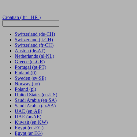
Croatian
( hr - HR )
Switzerland
(de-CH)
Switzerland
(it-CH)
Switzerland
(fr-CH)
Austria
(de-AT)
Netherlands
(nl-NL)
Greece
(el-GR)
Portugal
(pt-PT)
Finland
(fi)
Sweden
(sv-SE)
Norway
(no)
Poland
(pl)
United States
(en-US)
Saudi Arabia
(en-SA)
Saudi Arabia
(ar-SA)
UAE
(en-AE)
UAE
(ar-AE)
Kuwait
(en-KW)
Egypt
(en-EG)
Egypt
(ar-EG)