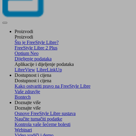
Proizvodi
Proizvodi
Što je FreeStyle Libre?
FreeStyle Libre 2 Plus
Optium Neo
Dijeljenje podataka
Aplikacije i dijeljenje podataka
LibreView
LibreLinkUp
Dostupnost i cijena
Dostupnost i cijena
Kako ostvariti pravo na FreeStyle Libre
Vaše zdravlje
Bontech
Doznajte više
Doznajte više
Osnove FreeStyle Libre sustava
Naučite tumačiti podatke
Kontrola vaše šećerne bolesti
Webinari
Video vodiči i demo