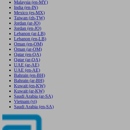
Malaysia
(en-MY)
India
(en-IN)
Mexico
(es-MX)
Taiwan
(zh-TW)
Jordan
(ar-JO)
Jordan
(en-JO)
Lebanon
(ar-LB)
Lebanon
(en-LB)
Oman
(en-OM)
Oman
(ar-OM)
Qatar
(en-QA)
Qatar
(ar-QA)
UAE
(ar-AE)
UAE
(en-AE)
Bahrain
(en-BH)
Bahrain
(ar-BH)
Kuwait
(en-KW)
Kuwait
(ar-KW)
Saudi Arabia
(ar-SA)
Vietnam
(vi)
Saudi Arabia
(en-SA)